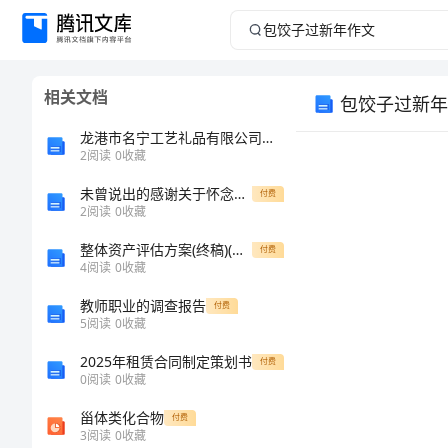
包
饺
相关文档
包饺子过新年
子
龙港市名宁工艺礼品有限公司介绍企业发展分析报告
过
2
阅读
0
收藏
未曾说出的感谢关于怀念奶奶的初中作文700字
新
付费
2
阅读
0
收藏
年
整体资产评估方案(终稿)(共25页)
付费
4
阅读
0
收藏
作
教师职业的调查报告
付费
5
阅读
0
收藏
文
2025年租赁合同制定策划书
付费
包
0
阅读
0
收藏
饺
甾体类化合物
付费
3
阅读
0
收藏