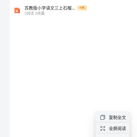
子
苏教版小学语文三上石榴第二课时
付费
过
5
阅读
0
收藏
新
年
作
文
在
现
实
生
活
复制全文
或
全屏阅读
工