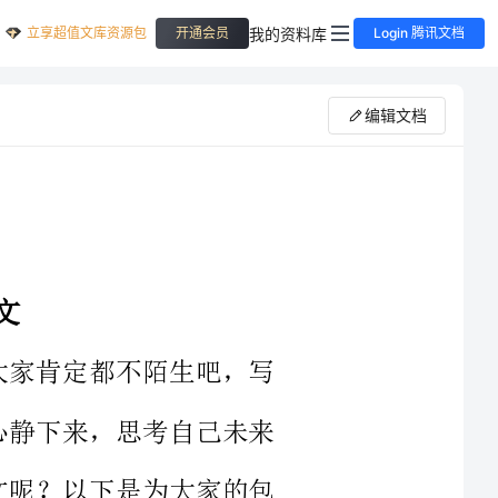
立享超值文库资源包
我的资料库
开通会员
Login 腾讯文档
编辑文档