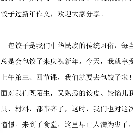
包饺子是我们中华民族的传统习俗，每当新的一年到来时，人们
总是会包饺子来庆祝新年。今天，我就享受了一回包饺子的乐趣。
上午第三、四节课，我们就要去包饺子啦！同学们个个兴致勃勃。
面对我们既陌生，又熟悉的饺皮、饺馅儿我们还是很有信心的。工
具、材料，都带齐了，这时，我们也对这次活动产生了无限的冲进
憧憬。来到了食堂，这里早已人满为患了，这里也到处弥漫着过年
的气息。活动马上就要开始了，我们也应该拌馅了。我拿出了准备
好的虾米与所好的馅放在了一起搅拌均匀，别提有多香了！我们盼
呀盼，终于可以开始包了。刚一开始，还以为挺容易的，可是刚开
始包，我们就犯难了。