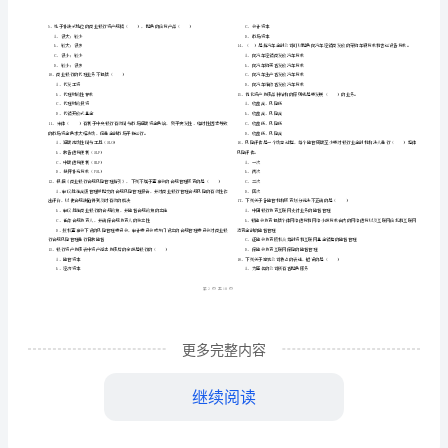
市
（
区）
行
姓名
考
准
证号
管
………
密
……….………
理》
…
考试须知
：
封
………………
1、考试时间：120分钟，本卷满分为100分。
能
…
线
………………
…
力
内
……..………
………
检
不
………………
单选题
本题共
小题
每题
分
共计
一、
（
90
，
0.5
，
45
…….
测
准
………………
1、存款业务是属于商业银行的（）
答
…….
试
A、中间业务
更多完整内容
题
……………
B、资产业务
卷
继续阅读
C、负债业务
他
D、其
业务