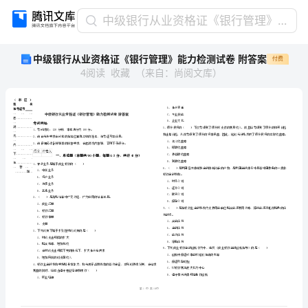
中
中级银行从业资格证《银行管理》能力检测试卷 附答案
级
中级银行从业资格证《银行管理》能力检测试卷 附答案
付费
银
4
阅读
收藏
（
来自
：
尚阅文库
）
行
从
业
资
格
证
《银
省