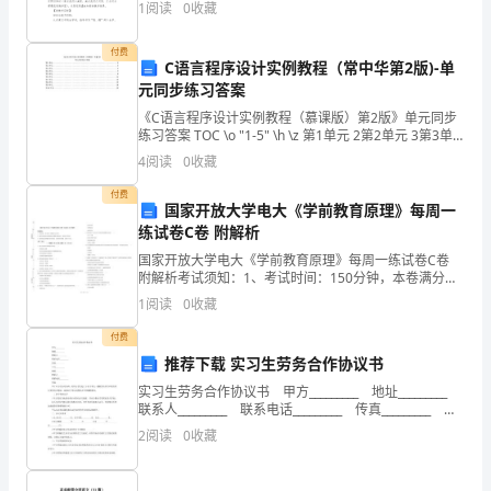
《银
1
阅读
0
收藏
《泉水》说课稿，欢迎阅读与收藏。《泉水》说课
行
付费
C语言程序设计实例教程（常中华第2版)-单
管
元同步练习答案
理》
《C语言程序设计实例教程（慕课版）第2版》单元同步
练习答案 TOC \o "1-5" \h \z 第1单元 2第2单元 3第3单
能
元 5第4单元 7第5单元 9第6单元 11第7单元 13第8单元
4
阅读
0
收藏
1
力
付费
国家开放大学电大《学前教育原理》每周一
检
A、很大；较少
练试卷C卷 附解析
国家开放大学电大《学前教育原理》每周一练试卷C卷
测
B、较大；很多
附解析考试须知：1、考试时间：150分钟，本卷满分为
100分。 2、请首先按要求在试卷的指定位置填写您的姓
C、很小；较少
试
1
阅读
0
收藏
名、准考证号等信息。 3、请仔细阅读各种题目
D、较小；很多
卷
付费
推荐下载 实习生劳务合作协议书
10、商业银行的代理业务不包括（）
附
实习生劳务合作协议书 甲方_________ 地址_________
A、代发工资
联系人_________ 联系电话_________ 传真_________ 乙
答
方_________ 地
B、代理财政性存款
2
阅读
0
收藏
案
C、代理财政投资