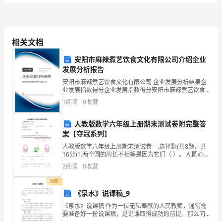
附
答
A、商业汇票
案
相关文档
B、银行汇票
C、银行本票
安阳市麻辣煮艺饮食文化有限公司介绍企业
中
发展分析报告
D、支票
级
安阳市麻辣煮艺饮食文化有限公司 企业发展分析结果企
3、下列政策不属于扩张性
业发展指数得分企业发展指数得分安阳市麻辣煮艺饮食
银
文化有限公司综合得分说明：企业发展指数根据企业规
1
阅读
0
收藏
A、财政支出规模的扩大
模、企业创新、企业风险、企业活力四个维度对企业发
展情
行
B、提高税率，增加税收
人教版数学六年级上册期末测试卷附完整答
从
案【夺冠系列】
人教版数学六年级上册期末测试卷一.选择题(共8题，共
业
D、增加民间的可支配收入
16分)1.两个圆的周长不相等是因为它们（ ）。 A.圆心的
位置不相同 B.直径的长度不相同 C.圆周率的大小不相
2
阅读
0
收藏
资
利
付费
格
《泉水》说课稿_9
A、职业道德
证
《泉水》说课稿 作为一位无私奉献的人民教师，通常需
要准备好一份说课稿，是说课取得成功的前提。那么问
题来了，说课稿应该怎么写？以下是小编为大家收集的