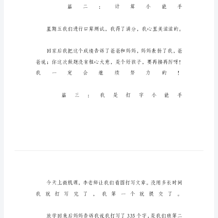
手
小
学
生
作
文
50
字
篇
一：
争
当
小