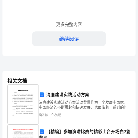
小
能
更多完整内容
手
继续阅读
考
一
百
分
相关文档
了，
我
清廉建设实践活动方案
清廉建设实践活动方案活动背景作为一个发展中国家，
好
中国经济的不断崛起和快速发展，也面临着一系列的问
题。其中，贪污腐败现象的存在一直是摆在我们面前的
高
6
阅读
0
收藏
一个难题。特别是近年来不断出现的一些严重贪污腐败
问题，给
兴
【精编】参加演讲比赛的精彩上台开场白7篇
参考