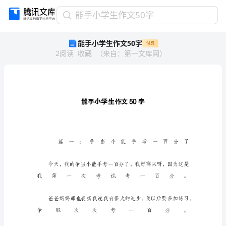
能
能手小学生作文50字
手
能手小学生作文50字
付费
小
2
阅读
收藏
（
来自
：
第一文库网
）
学
生
作
文
50
字
能