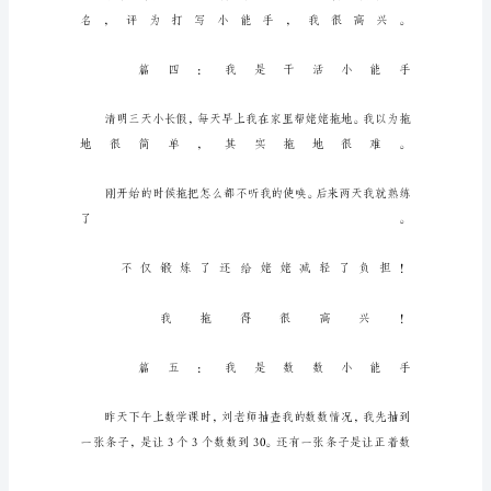
能
手
考
一
百
分
了
今
天，
我
的
争
当