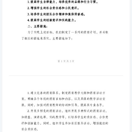
总
结
2024
年
高
中
一、目标设定：
教
学
德
育
下几个方面：
计
划