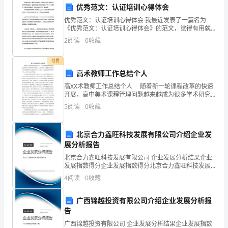
优秀范文：认证培训心得体会
合
优秀范文：认证培训心得体会 我最近发表了一篇名为
《优秀范文：认证培训心得体会》的范文，觉得有用就
素
收藏了，看完如果觉得有帮助请记得（CTRL+D）收藏本
2
阅读
0
收藏
页。同时访问更多关于“培训心得体会范文”精
质
付费
和
高术教师工作总结个人
提
高XX术教师工作总结个人 随着新一轮课程改革的快速
开展，高中美术课程管理问题越来越成为很多学术研究
高
者关注的焦点。究其原因，主要是因为当前高中美术课
5
阅读
0
收藏
程管理中存在诸多问题，今天第一给大家了高中美术教
师
综
北京合力鑫旺科技发展有限公司介绍企业发
合
感。
展分析报告
能
北京合力鑫旺科技发展有限公司 企业发展分析结果企业
三、效果评估：
发展指数得分企业发展指数得分北京合力鑫旺科技发展
力
有限公司综合得分说明：企业发展指数根据企业规模、
4
阅读
0
收藏
企业创新、企业风险、企业活力四个维度对企业发展情
况进
的
评估。主要包括以下几个方面：
广西锦越投资有限公司介绍企业发展分析报
重
告
广西锦越投资有限公司 企业发展分析结果企业发展指数