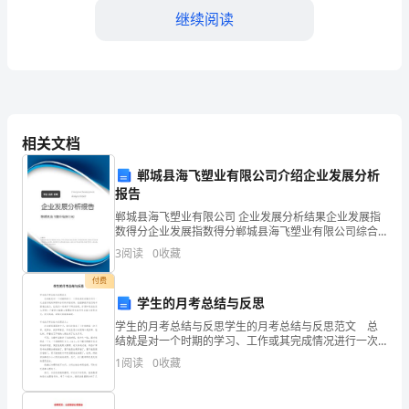
结
继续阅读
引
言:
高
相关文档
中
郸城县海飞塑业有限公司介绍企业发展分析
教
报告
育
郸城县海飞塑业有限公司 企业发展分析结果企业发展指
数得分企业发展指数得分郸城县海飞塑业有限公司综合
是
得分说明：企业发展指数根据企业规模、企业创新、企
3
阅读
0
收藏
业风险、企业活力四个维度对企业发展情况进行评价。
培
该企
付费
社会责任感。
学生的月考总结与反思
养
学生的月考总结与反思学生的月考总结与反思范文 总
学
结就是对一个时期的学习、工作或其完成情况进行一次
全面系统的回顾和分析的书面材料，他能够提升我们的
1
阅读
0
收藏
生
书面表达能力，让我们一起来学习写总结吧。你想知道
总结
综