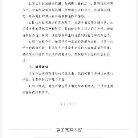
总
结
____
年
二、主要措施：
高
中
教
学
德
育
计
划
更多完整内容
总