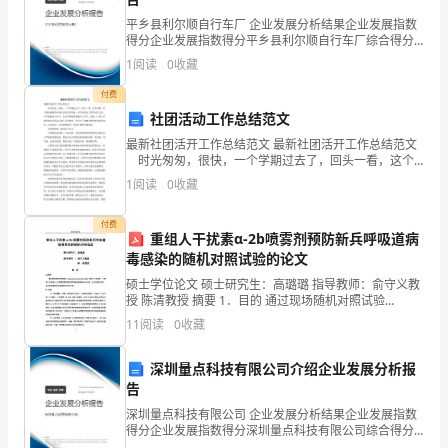
在
平乡县利尔顺自行车厂 企业发展分析结果企业发展指数
山
得分企业发展指数得分平乡县利尔顺自行车厂综合得分
火靴和扑火工具。
说明：企业发展指数根据企业规模、企业创新、企业风
1
阅读
0
收藏
上
险、企业活力四个维度对企业发展情况进行评价。该企
业的
付费
烧
社团活动工作总结范文
黄
亡事故高发生时段的天气情况。
最新社团活开工作总结范文 最新社团活开工作总结范文
时光匆匆，很快，一个学期过去了，回头一看，这个
蜂、
学期，对于健美操教学来说具有很大的好处。开学初制
1
阅读
0
收藏
定了教学试行方案，学生都能用心参与，在本学期健美
烧
操
付费
重组人干扰素α-2b喷雾剂预防新兵呼吸道病
山
毒感染的随机对照试验的论文
赶
硕士学位论文 硕士研究生：高璐璐 指导教师：俞守义教
授 陈清教授 摘要 1．目的 通过现场随机对照试验
野
(randomized controlled trials，RcT)，对远策一号重 组
11
阅读
0
收藏
人干扰索a-
兽。
深圳量点科技有限公司介绍企业发展分析报
2、
告
深圳量点科技有限公司 企业发展分析结果企业发展指数
不
得分企业发展指数得分深圳量点科技有限公司综合得分
说明：企业发展指数根据企业规模、企业创新、企业风