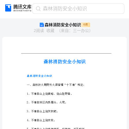
森
森林消防安全小知识
林
森林消防安全小知识
付费
消
2
阅读
收藏
（
来自
：
三一办公
）
防
安
全
小
知
识
森