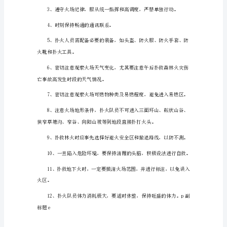
安
7、不准在山上玩火或烤火取暖。
全
小
8、不准使用火铳枪械狩猎。
知
9、不准在林区烧烤食物。
识
一、
森
林
防
火
期
野
外