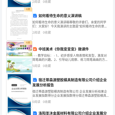
准
2
阅读
0
收藏
险、企业活力四个维度对企业发展情况进行评价。该企
业的
在
付费
火区。
如何看待生命的意义演讲稿
林
如何看待生命的意义演讲稿尊敬的评委们，亲爱的同学
们：大家好！今天我演讲的主题是“如何看待生命的意
区
义”。生命是我们最珍贵的财富，它是我们存在于世间的
2
阅读
0
收藏
根本。然而，生命究竟有什么意义？这是人类思考了几
内
千年的
标题e
付费
丢
中班美术《你我变变变》微课件
烟
- - - 教学目标： - 1、初步感受人物表情和发型，激发对
简笔画的兴趣。2、引导幼儿观察、练习简笔画画的方
头、
法，培养
5
阅读
0
收藏
火
宿迁蒂森源塑胶模具制造有限公司介绍企业
尾。
发展分析报告
3、
宿迁蒂森源塑胶模具制造有限公司 企业发展分析结果企
业发展指数得分企业发展指数得分宿迁蒂森源塑胶模具
不
制造有限公司综合得分说明：企业发展指数根据企业规
0
阅读
0
收藏
模、企业创新、企业风险、企业活力四个维度对企业发
展情
准
洛阳圣沐金属材料有限公司介绍企业发展分