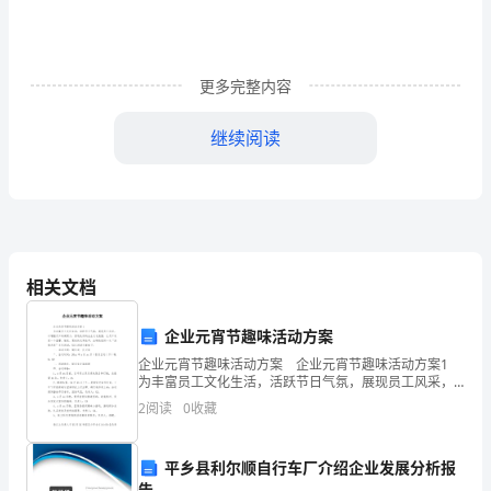
火
源
更多完整内容
管
继续阅读
理
“十
三、扑火安全十二要素：
不
准”
相关文档
规
定：
企业元宵节趣味活动方案
企业元宵节趣味活动方案 企业元宵节趣味活动方案1
1、
为丰富员工文化生活，活跃节日气氛，展现员工风采，
以增强员工的凝聚力，营造良好的企业文化氛围，让员
2
阅读
0
收藏
不
工欢度一个温馨、愉悦、宽松的元宵佳节，由制造组织
4、时刻保持畅通的通讯联系。
准
平乡县利尔顺自行车厂介绍企业发展分析报
告