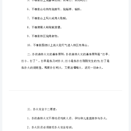
林
森林消防安全小知识
消
防
安
全
小
2、不准在林区内丢烟头、火尾。
知
识
3、不准在山上烧灰积肥。
4、不准在山上烧木炭。
森
林
消
防