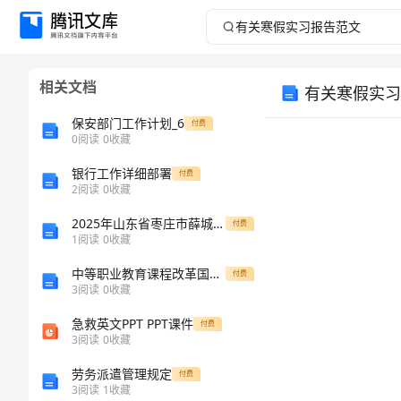
有
关
相关文档
有关寒假实习
寒
保安部门工作计划_6
付费
假
0
阅读
0
收藏
银行工作详细部署
实
付费
2
阅读
0
收藏
习
2025年山东省枣庄市薛城区八年级物理第一学期期中学业质量监测模拟试题（含答案）
付费
1
阅读
0
收藏
报
中等职业教育课程改革国家规划新教材英语第一册教案
付费
3
阅读
0
收藏
告
急救英文PPT PPT课件
付费
范
3
阅读
0
收藏
劳务派遣管理规定
付费
文
3
阅读
1
收藏