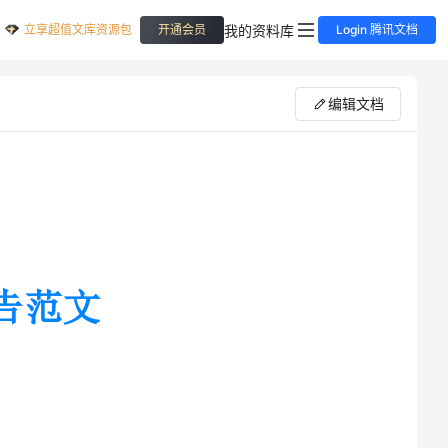
立享超值文库资源包
我的资料库
开通会员
Login 腾讯文档
编辑文档
有的一段经历，它使我们在实践中
又是对每一位大学毕业生专业知识