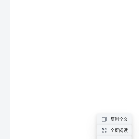
有
关
寒
假
实
习
报
告
范
文
有
复制全文
关
全屏阅读