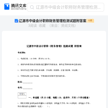
辽
辽源市中级会计职称财务管理检测试题附答案
源
辽源市中级会计职称财务管理检测试题附答案
付费
市
3
阅读
收藏
（
来自
：
贤阅文档
）
中
级
会
计
职
称
考试须知：
财
1、
考试时间：150分钟，满分为100分。