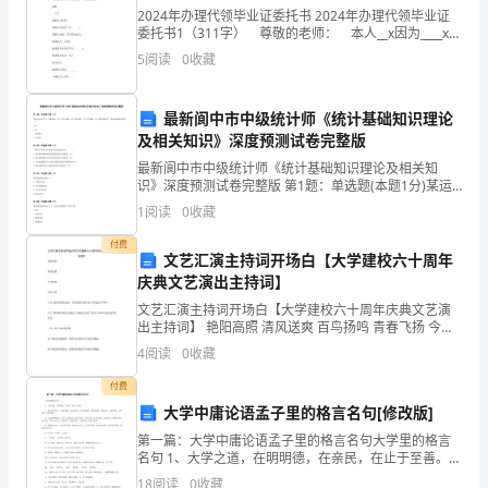
试
2024年办理代领毕业证委托书 2024年办理代领毕业证
委托书1（311字） 尊敬的老师： 本人__x因为____x，
A、长期待摊费用
不能前往领取毕业证书，特委托__x代为办理一切相关程
时
5
阅读
0
收藏
序，若有任何失误，本人自负
B、营业外支出
间：
最新阆中市中级统计师《统计基础知识理论
150
C、在建工程
及相关知识》深度预测试卷完整版
分
最新阆中市中级统计师《统计基础知识理论及相关知
D、管理费用
识》深度预测试卷完整版 第1题：单选题(本题1分)某运
钟，
动中心有20个篮球场，30个羽毛球场，40个排球场，15
1
阅读
0
收藏
个手球场。在上面的描述中，则运动场的众数是（
满
付费
文艺汇演主持词开场白【大学建校六十周年
分
庆典文艺演出主持词】
文艺汇演主持词开场白【大学建校六十周年庆典文艺演
为
出主持词】 艳阳高照 清风送爽 百鸟扬鸣 青春飞扬 今天
C.设置赎回条款可以保护发行企业的利益
我们欢聚在这里，共同庆祝合肥工业大学建校60周年。
100
4
阅读
0
收藏
今天 我们的心情无比激动，共同回忆合肥工业
D.设置回售条款可能会加大公司的财务风险
付费
分。
大学中庸论语孟子里的格言名句[修改版]
请
第一篇：大学中庸论语孟子里的格言名句大学里的格言
A.改善企业资本结构
名句 1、大学之道，在明明德，在亲民，在止于至善。
首
2、知止而后有定，定而后能静，静而后能安，安而后能
18
阅读
0
收藏