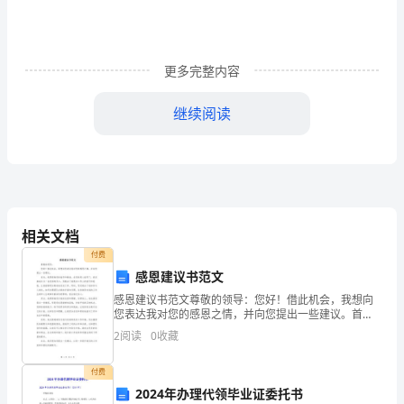
理》
检
测
更多完整内容
试
继续阅读
题
B.公开发行股票，有利于提高公司知名度
附
C.公开发行股票，付现成本高
答
D.非公开发行股票，发行后股票的变现性差
案
相关文档
付费
考
A.剩余股利政策
感恩建议书范文
试
感恩建议书范文尊敬的领导：您好！借此机会，我想向
B.固定股利支付率政策
您表达我对您的感恩之情，并向您提出一些建议。首
须
先，我要感谢您的指导和教诲。在您的悉心指导下，我
2
阅读
0
收藏
C.稳定增长股利政策
逐渐成长为一名优秀的员工。您教会了我很多工作上的
知：
技巧和经验
付费
D.低正常股利加额外股利政策
考
2024年办理代领毕业证委托书