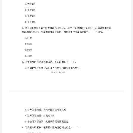
务
2、
管
3、
理
检
姓名:_________
测
考号:_________
试
题
附
则该项目的内含报酬率一定是（）。
答
A.大于14%
B.小于14%