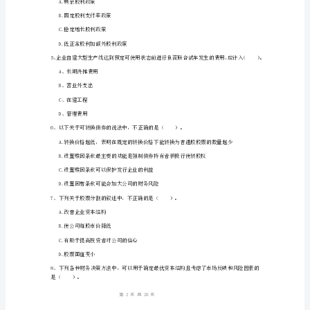
案
C.小于13%
辽
D.小于15%
源
市
中
A.3745
级
B.3821
会
C.3977
计
D.4057
职
称
《财
1
20
第页共页
务
管