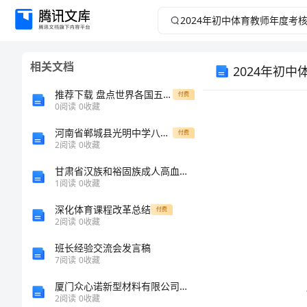
2024
年
相关文档
2024年初
初
推荐下载 盘点世界各国五一劳动节黑板报基本模式
付费
中
0
阅读
0
收藏
体
河南省郸城县光明中学八年级数学下册 17.1分式及其基本性质同步练习（无答案） 华东师大版
付费
2
阅读
0
收藏
育
甘肃省汉族和裕固族成人高血压预测模型的建立和验证的开题报告
1
阅读
0
收藏
教
深化体育课程改革总结
付费
2
阅读
0
收藏
师
班长经验交流会发言稿
年
7
阅读
0
收藏
厦门众心诺新型材料有限公司介绍企业发展分析报告
度
2
阅读
0
收藏