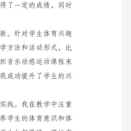
首先，我坚持积极面对挑战，勇于创新。针对学生体育兴趣
普遍较低的情况，我尝试了许多新颖的教学方法和活动形式，比
如利用游戏化教学提高学生的参与度，组织音乐动感运动课程来
调动学生的积极性。通过这些创新措施，我成功提升了学生的兴
其次，我重视学科知识的学习和教学实践。我在教学中注重
培养学生的基本运动技能，同时也注重培养学生的体育意识和体
育精神。例如，在足球课上，我不仅教授学生如何踢球，更注重
培养学生的团队合作意识和互助精神。在教学中，我积极探索合
适的教学内容和教学方法，使学生能够在轻松愉快的氛围中学习
同时，我也存在一些不足之处。首先，我在教学内容的设计