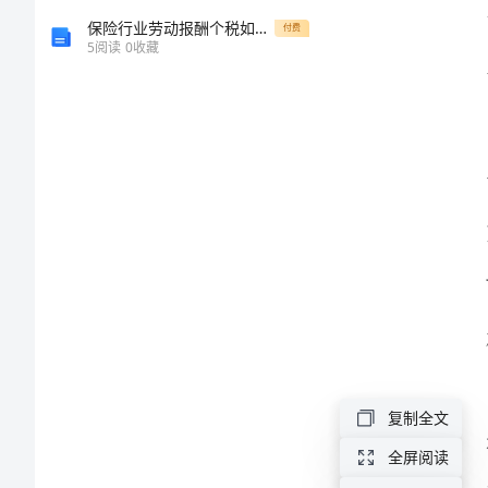
考
保险行业劳动报酬个税如何计算
付费
5
阅读
0
收藏
核
个
人
总
结
范
本
复制全文
2024
和成长。
全屏阅读
年