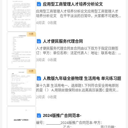
一
能够坚持并取得成功。
应用型工商管理人才培养分析论文
个
应用型工商管理人才培养分析论文应用型工商管理人才
培养分析论文 在平平淡淡的日常中，大家都不可避免
青
地会接触到论文吧，通过论文写作可以培养我们的科学
4
阅读
0
收藏
研究能力。如何写一篇有思想、有文采的论文呢？以下
春
是
付费
的
人才便民服务代理合同
们要珍惜每一天，充实每一刻。
人才便民服务代理合同本合同由以下双方于指定日期签
故
订：甲方：单位名称：法定代表人：地址：联系电话：
乙方：个人姓名：住址：联系电话：鉴于：1. 甲方是一
事，
3
阅读
0
收藏
家便民服务公司，具备人才资源和经验，愿意为乙方提
供人
也
付费
人教版九年级全册物理 生活用电 单元练习题
是
第十九章 生活用电一、选择题1.下列符合安全用电原则
更广阔的世界，收获更美好的人生。
一
的是（ ） A.用铜丝做保险丝B.远离高压装置C.雷雨天用
手机通
谢谢！
2
阅读
0
收藏
个
寄
2024版推广合同范本-
托
编号：__________2024版推广合同范本-甲方：
___________________乙方：___________________签订日期：