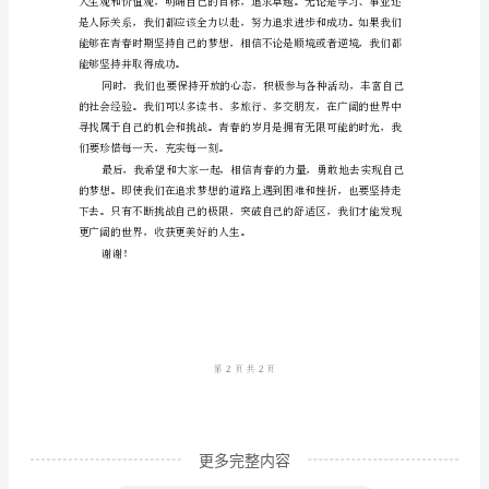
样
本
尊
敬
的
采。
评
委
老
师、
各
位
同
更多完整内容
学：