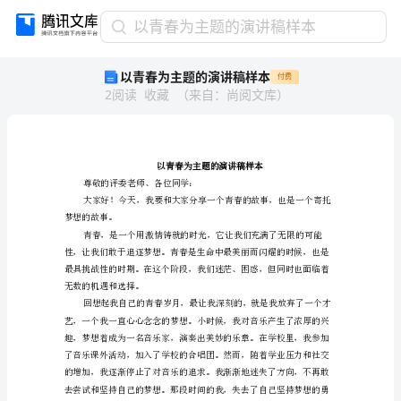
以
以青春为主题的演讲稿样本
青
以青春为主题的演讲稿样本
付费
春
2
阅读
收藏
（
来自
：
尚阅文库
）
为
主
题
的
演
讲
尊敬的评委老师、各位同学：
稿