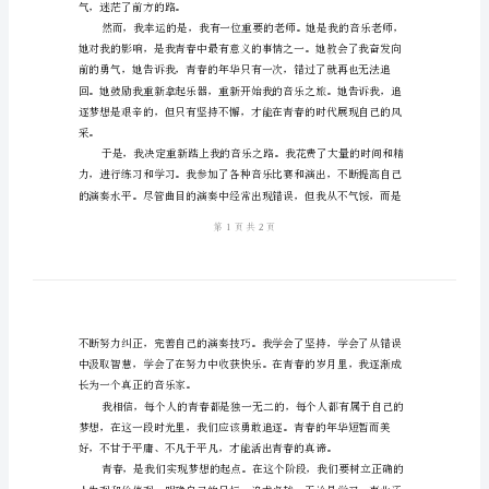
梦想的故事。
样
本
以
青
无数的机遇和选择。
春
为
主
题
的
演
讲
气，迷茫了前方的路。
稿