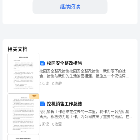
继续阅读
大
家
好！
今
相关文档
天，
长为一个真正的音乐家。
我
校园安全整改措施
校园安全整改措施校园安全整改措施 我们眼下的社
要
会，措施与我们的生活紧密相连，措施是一个汉语词
语，意思是针对某种情况而采取的处理办法。你所接触
4
阅读
0
收藏
和
过的措施都是什么样子的呢？以下是小编整理的校园安
全整改
大
付费
挖机销售工作总结
家
挖机销售工作总结在过去的一年里，我作为一名挖机销
售员，积极努力地工作，为公司做出了重要的贡献。在
分
这篇总结中，我将回顾和总结我在销售工作中所取得的
3
阅读
0
收藏
成绩和经验。首先，我要感谢公司为我提供了这个销售
享
岗位的机