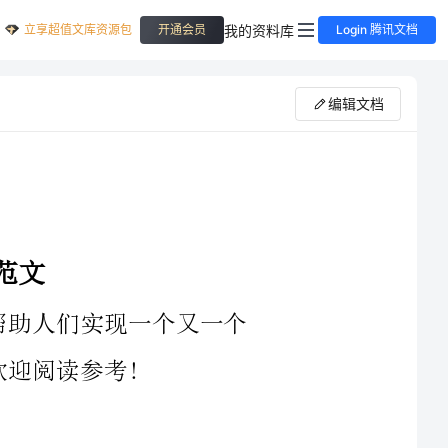
立享超值文库资源包
我的资料库
开通会员
Login 腾讯文档
编辑文档