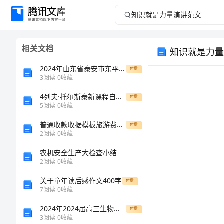
知
识
相关文档
知识就是力量
就
2024年山东省泰安市东平县九年级化学上学期期末学业水平测试试题含解析
付费
是
3
阅读
0
收藏
4列夫·托尔斯泰新课程自主学习与测评答案
力
付费
5
阅读
0
收藏
量
普通收款收据模板旅游费收款
付费
2
阅读
0
收藏
演
农机安全生产大检查小结
2
阅读
0
收藏
讲
关于童年读后感作文400字
付费
范
7
阅读
0
收藏
2024年2024届高三生物心理暗示复习教学
付费
文
3
阅读
0
收藏