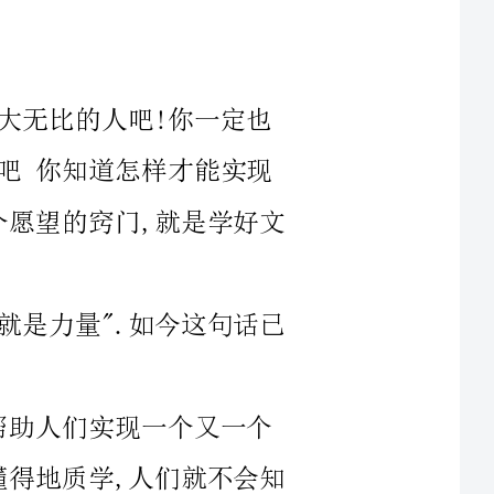
望的窍门,就是学好文
量".如今这句话已
地质学,人们就不会知
抑制遗传障碍,满足人
需要知识,建立好我