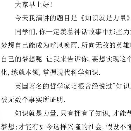
梦想自己能成为呼风唤雨,所向无敌的英雄吧你知道怎样才能实现
自己的梦想呢让我来告诉你,要想实现这个愿
化,练就本领,掌握现代科学知识.
英国著名的哲学家培根曾经说过"知识就是力
被无数个事实所证明.
知识就是力量,只有拥有了知识,才能帮助人们实现一个又一个
梦想;才能有如今这样兴隆的社会.假设不懂得
道960万平方公里土地下的宝藏;假设不懂得信息科学,就会变成耳
聋眼花的现代人;假设不懂得基因科学,就不能
类生存的需要.
知识就是力量,建立祖国需要知识,管理国家
们的学校同样也需要知识.没有科学文化知识的人,难以在现代社会