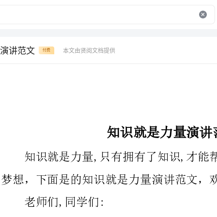
演讲范文
本文由贤阅文档提供
付费
知识就是力量演讲范文
知识就是力量,只有拥有了知识,才能帮助人们实现一个又一个
梦想，下面是的知识就是力量演讲范文，欢迎阅读参考!
老师们,同学们:
大家早上好!
今天我演讲的题目是《知识就是力量》
同学们,你一定羡慕神话故事中那些力大无比的人吧!你一定也