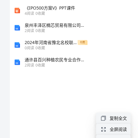
知
《IPO500方案V》PPT课件
4
阅读
0
收藏
识
泉州丰泽区楠芯贸易有限公司介绍企业发展分析报告
就
2
阅读
0
收藏
是
2024年河南省豫北名校联盟高一生物下学期期末联考模拟试题含解析
付费
0
阅读
0
收藏
力
通许县百兴种植农民专业合作社介绍企业发展分析报告
量
2
阅读
0
收藏
演
讲
范
文
复制全文
知
全屏阅读