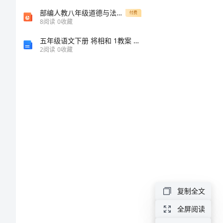
矿
部编人教八年级道德与法治下册时依法行使权利
付费
8
阅读
0
收藏
屈
五年级语文下册 将相和 1教案 人教新课标版 教案
过
2
阅读
0
收藏
那
连
道防腐
贼
贺
涂
美
狄
餐
复制全文
绽
全屏阅读
统通