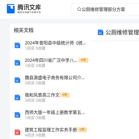
公
厕
相关文档
公厕维修管理
维
2024年昔阳县中级统计师《统计基础知识理论及相关知识》高分通关卷及答案
修
1
阅读
0
收藏
2024年四川省广汉中学八年级物理下学期期末质量跟踪监视试题含解析
管
付费
1
阅读
0
收藏
理
魏县源盛电子商务有限公司介绍企业发展分析报告
0
阅读
0
收藏
部
我和风景高三作文
付费
3
阅读
0
收藏
分
西师大版一年级上册数学第五单元-20以内的进位加法-同步练习题丨精品(考点梳理)
方
1
阅读
0
收藏
建筑工程监理工作实务手册
付费
案
4
阅读
0
收藏