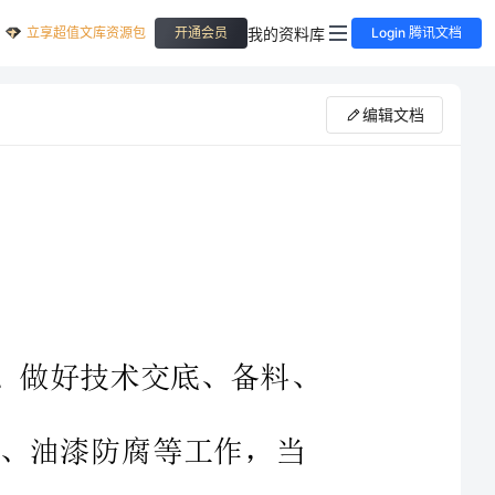
立享超值文库资源包
我的资料库
开通会员
Login 腾讯文档
编辑文档
维修前的准备工作，熟悉施工图、做好技术交底、备料、
支架加工、管件加工、管道除锈、油漆防腐等工作，当
主体施工达到一定程度具备安装条件时，即可进行管道
。管道安装一般以自下而上、分层安装的原则进行。本