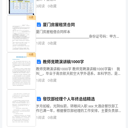
年。
3
阅读
0
收藏
在
付费
这
厦门房屋租赁合同
一
厦门房屋租借合同样本
_____________________________________身份证号码：甲方
年
（出租方）_____________________________________身份证
1
阅读
0
收藏
的
付费
工
教师竞聘演讲稿1000字
教师竞聘演讲稿1000字 教师竞聘演讲稿1000字篇1 我
作
叫__，毕业于南京航天航空大学外语系，本科学历，是一
个沉稳、踏实、兢兢业业的人。认真对待工作，关爱每
1
阅读
0
收藏
中，
一个学生，团结每一位同事是我的基本宗旨。
我
餐饮部经理个人年终总结精选
积
岁月如梭，光阴似箭，转眼间入职 xxx 大酒店餐饮部工
作已满一年，根据餐饮部经理的工作安排，主要负责部
极
门各餐厅、酒吧及管事部的日常运作和部门的培训工
1
阅读
0
收藏
作，现将本年度工作开展情况作总结汇报，并就 20xx
探