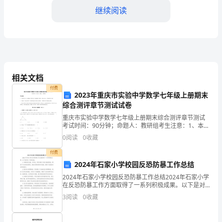
继续阅读
学
工
作
总
相关文档
结
付费
2023年重庆市实验中学数学七年级上册期末
2024
综合测评章节测试试卷
年
重庆市实验中学数学七年级上册期末综合测评章节测试
习经验。
考试时间：90分钟；命题人：教研组考生注意：1、本卷
是
分第I卷（选择题）和第Ⅱ卷（非选择题）两部分，满分
0
阅读
0
收藏
100分，考试时间90分钟2、答卷前，考生务必用
我
付费
2024年石家小学校园反恐防暴工作总结
作
2024年石家小学校园反恐防暴工作总结2024年石家小学
在反恐防暴工作方面取得了一系列积极成果。以下是对
为
这一年的总结：1.加强安保力量：本年度，学校加强了安
3
阅读
0
收藏
保力量的配备。聘请了专业的保安团队，增加巡逻
乡