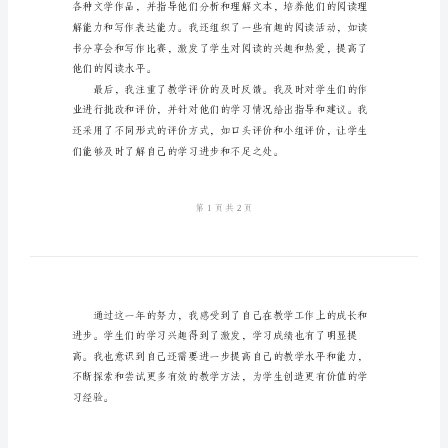
级
一个积极、活跃的学习氛围。
语
文
教
学
工
作
合作精神。
总
结
2024