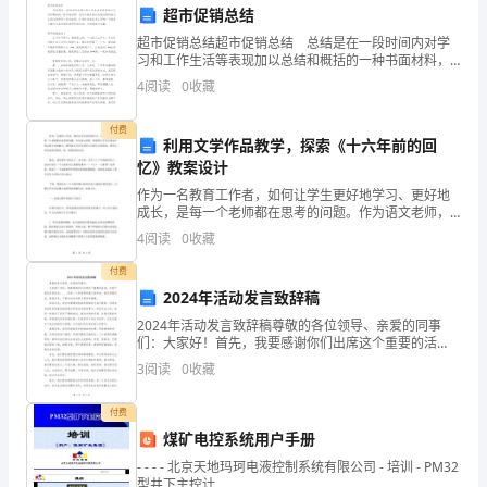
村
超市促销总结
中
超市促销总结超市促销总结 总结是在一段时间内对学
习和工作生活等表现加以总结和概括的一种书面材料，
学
它可以提升我们发现问题的能力，让我们好好写一份总
4
阅读
0
收藏
结吧。你想知道总结怎么写吗？下面是小编为大家收集
七
的超
付费
利用文学作品教学，探索《十六年前的回
年
忆》教案设计
级
作为一名教育工作者，如何让学生更好地学习、更好地
成长，是每一个老师都在思考的问题。作为语文老师，
语
更想要让学生在阅读中体会到文学的魅力，感受到文学
4
阅读
0
收藏
对生活和人生的启示和帮助。利用文学作品进行教学，
文
是一种很
付费
2024年活动发言致辞稿
教
2024年活动发言致辞稿尊敬的各位领导、亲爱的同事
师
们：大家好！首先，我要感谢你们出席这个重要的活
动，并给予我发言的机会。____年是一个具有特殊意义的
3
阅读
0
收藏
的
年份，我们回顾过去，展望未来，不禁对未来充满了期
待
第
付费
煤矿电控系统用户手册
一
- - - - 北京天地玛珂电液控制系统有限公司 - 培训 - PM32
型井下主控计