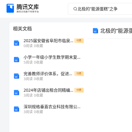
北
极
相关文档
北极的“能源
的
2025届安徽省阜阳市临泉县第一中学高一生物上册期末统考模拟试题含解析
付费
“能
0
阅读
0
收藏
小学一年级小学生数学期末复习题
源
5
阅读
0
收藏
蛋
完善教师评价体系，促进教师专业发展
付费
3
阅读
0
收藏
糕”
2024年店铺出租合同精编版（3篇）
付费
3
阅读
0
收藏
之
深圳规格垂直农业科技有限公司介绍企业发展分析报告
争
3
阅读
0
收藏
加剧。
北