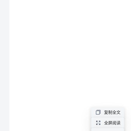
极
的
5
“能
源
蛋
糕”
之
争
随
着
复制全文
全
全屏阅读
球