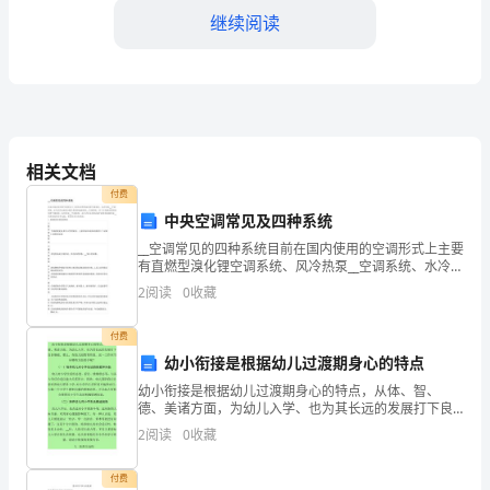
继续阅读
的
安
全
和
区域的清洁与无菌。
相关文档
有
付费
中央空调常见及四种系统
效
过程的顺利进行。
__空调常见的四种系统目前在国内使用的空调形式上主要
执
有直燃型溴化锂空调系统、风冷热泵__空调系统、水冷式
冷水机组+锅炉系统和地源热泵__空调系统。以下分别就
2
阅读
0
收藏
行，
直燃型溴化锂空调系统、风冷热泵__空调系统、
表，了解患者的病情和手术需求。
特
付费
第三章操作过程
幼小衔接是根据幼儿过渡期身心的特点
制
幼小衔接是根据幼儿过渡期身心的特点，从体、智、
德、美诸方面，为幼儿入学、也为其长远的发展打下良
定
好基础。那么，在幼儿园教育阶段，这一工作应当从哪
2
阅读
0
收藏
些方面着手呢？（一）培养幼儿对小学生活的热爱和向
术的目的、步骤以及可能的风险。
本
往幼儿对小
付费