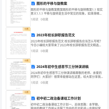
规
图形的平移与旋教案
程。
力，避免分散注意力
图形的平移与旋教案教案图形的平移与旋转教案1.1 现实
意义1.1.1 平移与旋转是生活中常见的现象，如滑滑梯、
第
荡秋千等。1.1.2 了解平移与旋转的定义，能将生活中的
1
阅读
0
收藏
现象与数学知识相联系。1.1.3
二
确选择器械。
付费
条
2023年校长辞职报告范文
2023年校长辞职报告范文 校长辞职报告应当怎么写呢？
本
今日小编给大家带来了2023年校长辞职报告范文精选，
有需要的小伙伴抓紧来看一下吧，盼望能给大家带来帮
规
1
阅读
0
收藏
忙。 校长辞职报告 敬重
程
付费
生的指示，切忌擅自行动。
2024年初中生感恩节三分钟演讲稿
适
2024年初中生感恩节三分钟演讲稿尊敬的老师、亲爱的
用
同学们：大家好！很荣幸能够站在这里，给大家分享我
的感恩心情。今天，我想和大家谈论的是“感恩节”。感恩
1
阅读
0
收藏
节是西方国家最重要也是最具庆祝意义的节日之一。这
于
付费
从
初中初二政治备课组工作计划
事
射药物和液体，避免过量或不足。
初中初二政治备课组工作计划一、总体思路：本学期，
我组的教研工作将从克服工作中的不足和进一步做好常