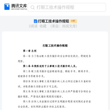
打
打眼工技术操作规程
眼
打眼工技术操作规程
付费
工
2
阅读
收藏
（
来自
：
尚阅文库
）
技
术
操
作
规
程
第一章总则
打