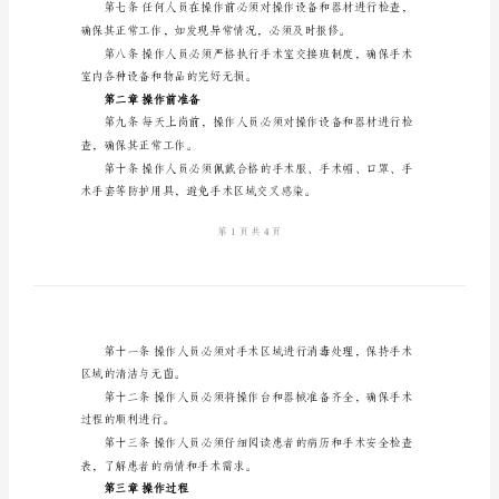
眼
规程。
工
技
术
玻璃体手术等眼科手术。
操
作
训，并取得相关资格
规
程
第
一
章
总
则