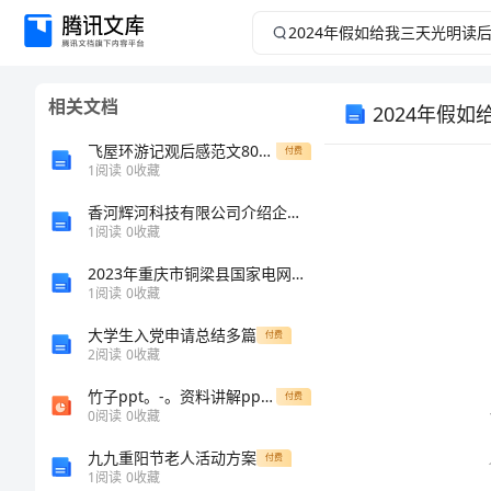
2024
年
相关文档
2024年假
假
飞屋环游记观后感范文800字
付费
如
1
阅读
0
收藏
给
香河辉河科技有限公司介绍企业发展分析报告
1
阅读
0
收藏
我
2023年重庆市铜梁县国家电网招聘之机械动力类考试题库带答案（典型题）
1
阅读
0
收藏
三
大学生入党申请总结多篇
付费
2
阅读
0
收藏
天
竹子ppt。-。资料讲解ppt课件
付费
和感悟。
光
0
阅读
0
收藏
九九重阳节老人活动方案
付费
明
1
阅读
0
收藏