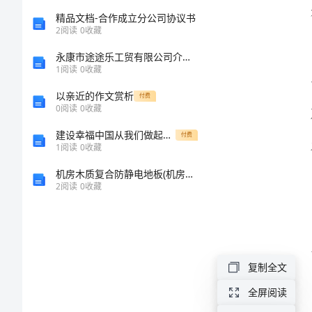
读
精品文档-合作成立分公司协议书
2
阅读
0
收藏
后
永康市途途乐工贸有限公司介绍企业发展分析报告
1
阅读
0
收藏
感
以亲近的作文赏析
付费
0
阅读
0
收藏
高
建设幸福中国从我们做起！600字作文
付费
2024
1
阅读
0
收藏
年
机房木质复合防静电地板(机房建设工程)
2
阅读
0
收藏
假
如
给
我
复制全文
三
全屏阅读