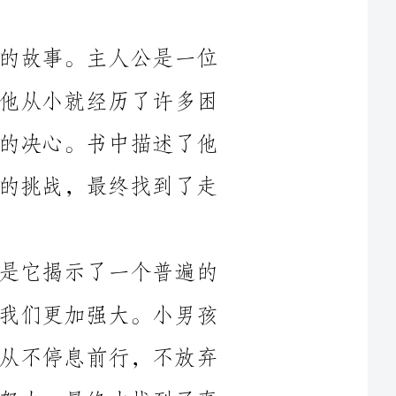
年轻的小男孩，成长在一个贫困的家庭。他从小就经历了许多困
难和挫折，但他从未放弃希望和追求光明的决心。书中描述了他
在黑暗中摸索的过程，通过勇敢面对心理的挑战，最终找到了走
这本书给我留下了深刻的印象，首先是它揭示了一个普遍的
真理——人生中经历的挫折和困难只会让我们更加强大。小男孩
的成长过程中，他面对诸多的困难，但他从不停息前行，不放弃
追求光明的希望。正是因为他坚持不懈的努力，最终才找到了真
正的光明。这使我深刻认识到，无论何时何地，只要我们坚持追
其次，这本书还给我启示，即每个人都有自己的光明。每个
人的光明都是独特的，它不仅可以给自己带来力量和希望，还可