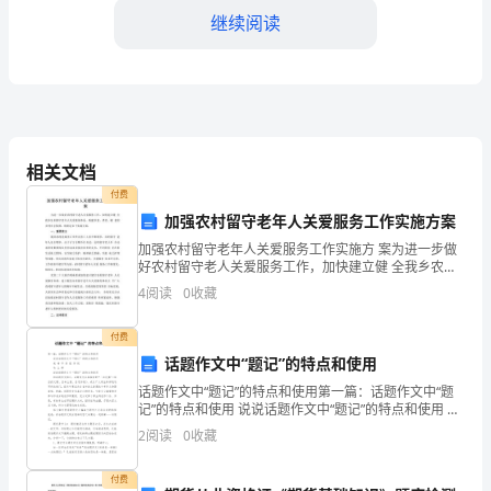
荣
继续阅读
幸
能
够
相关文档
在
付费
这
加强农村留守老年人关爱服务工作实施方案
里
加强农村留守老年人关爱服务工作实施方 案为进一步做
好农村留守老人关爱服务工作，加快建立健 全我乡农村
留守老年人关爱服务体系，构建养老、孝老、敬 老的乡
和
4
阅读
0
收藏
村社会氛围，现制定如下实施方案。一、重要意义随着
农
大
付费
家
话题作文中“题记”的特点和使用
话题作文中“题记”的特点和使用第一篇：话题作文中“题
一
记”的特点和使用 说说话题作文中“题记”的特点和使用 凌
海 市 实 验 学 校 马 立 辉 说说话题作文中“题记”
2
阅读
0
收藏
起
分
付费