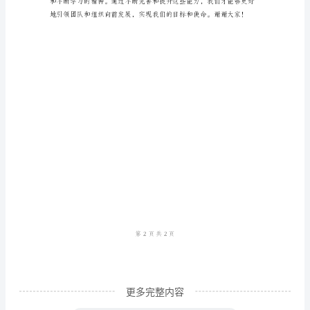
同
事
们：
大
家
上
午
好！
今
标和方向，从而提高工作效
天
我
非
更多完整内容
常