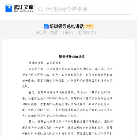
培
培训领导总结讲话
训
培训领导总结讲话
付费
领
4
阅读
收藏
（
来自
：
尚阅文库
）
导
总
结
讲
话
培
尊敬的领导、各位同事们：
训