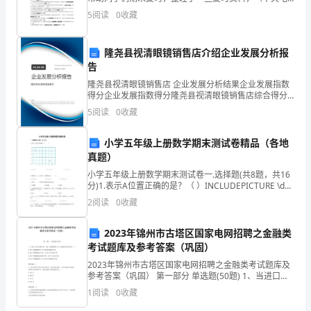
结。
大《西方行政学说》期末复习指导综合练习题参考答
5
阅读
0
收藏
作
案）供大家参考。如有不对之处，以教材为准。一、填
充题1.“
为
隆尧县视清眼镜销售店介绍企业发展分析报
告
一
隆尧县视清眼镜销售店 企业发展分析结果企业发展指数
名
得分企业发展指数得分隆尧县视清眼镜销售店综合得分
说明：企业发展指数根据企业规模、企业创新、企业风
5
阅读
0
收藏
企
险、企业活力四个维度对企业发展情况进行评价。该企
业的
业
小学五年级上册数学期末测试卷精品（各地
真题）
的
小学五年级上册数学期末测试卷一.选择题(共8题，共16
分)1.表示A位置正确的是？（ ）INCLUDEPICTURE \d
领
"C:\\Users\\09\\AppData\\Local\\Temp
2
阅读
0
收藏
导
2023年锦州市古塔区国家电网招聘之金融类
者，
考试题库及参考答案（巩固）
我
2023年锦州市古塔区国家电网招聘之金融类考试题库及
参考答案（巩固） 第一部分 单选题(50题) 1、当进口汽
车价格升高，GDP平减指数和CPI分别将会如何变化？
们
1
阅读
0
收藏
()A.GDP平减指数和CPI会