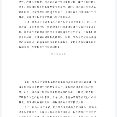
领
导
总
发展。
结
讲
话
尊
敬
的
领
导、
各
位