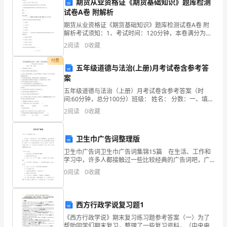
期货从业资格证《期货基础知识》题库检测
享
试卷A卷 附解析
期货从业资格证《期货基础知识》题库检测试卷A卷 附
一
解析考试须知：1、考试时间：120分钟，本卷满分为
100分。 2、请首先按要求在试卷的指定位置填写您的姓
2
阅读
0
收藏
些
名、准考证号等信息。 3、请仔细阅读各种题目的
付费
关
五年级道德与法治(上册)月考试卷含参考答
案
于
五年级道德与法治（上册）月考试卷含参考答案（时
间:60分钟，总分100分）班级： 姓名： 分数：一、填空
领
题（共20分）1、人们在 中的生活，构成了我们的 O2、
2
阅读
0
收藏
生活中，我们留心观察、,尽力关心和帮助家
导
的
卫生巾广告词整理版
卫生巾广告词卫生巾广告词集锦15篇 在生活、工作和
思
学习中，许多人都接触过一些比较经典的广告词吧，广
告词通过语言艺术手段，深刻细腻地为消费者“描绘”出了
考
0
阅读
0
收藏
产品的品牌形象。那么什么样的广告词才更具感染
和
西方行政学说复习题1
总
《西方行政学说》期末复习练习题参考答案（一）为了
帮助同学们期末复习，整理了一些复习资料，（中央电