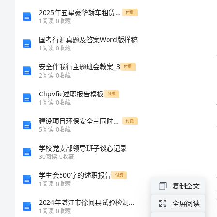
2024
2025年五星豪华轿车租赁配司机合同样本
付费
1
阅读
0
收藏
年
国考行测真题及答案Word版样稿
做
1
阅读
0
收藏
好
安全伴我行主题班会教案_3
付费
2
阅读
0
收藏
人
演
Chpvfie述职报告模板
付费
1
阅读
0
收藏
讲
建设项目环保安全三同时执行情况汇报材料文书
付费
稿
5
阅读
0
收藏
范
学校党支部领导班子谈心记录
30
阅读
0
收藏
文
学生会500字的述职报告
付费
尊
1
阅读
0
收藏
复制全文
敬
2024年湛江市徐闻县试验检测师之交通工程考试题库及答案【新】
全屏阅读
1
阅读
0
收藏
的