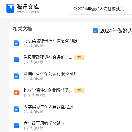
2024
年
相关文档
2024年做
做
北京英瑞德普汽车信息咨询服务有限公司介绍企业发展分析报告
好
2
阅读
0
收藏
人
党风廉政建设社会评价工作汇报
付费
3
阅读
0
收藏
演
深圳市朵优朵商贸有限公司介绍企业发展分析报告
2
阅读
0
收藏
讲
税收学课件9.企业所得税(新)
付费
14
阅读
0
收藏
稿
大学实习生个人自我鉴定_4
范
2
阅读
0
收藏
六年级下册教学总结_1
文
1
阅读
0
收藏