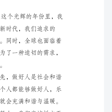
追求的
“两个一百年”奋斗目标正在向我们走来。同时，全球也面临着
各种严峻的挑战。在这个时刻，做好人成为了一种迫切的需求，
那么，做好人具体是什么意义呢？首先，做好人是社会和谐
发展的基础。社会是由人构成的，如果每个人都能够做好人，乐
观向上、诚实守信、宽容待人，那么社会就会充满和谐与温暖。
第二，做好人是个人成长的关键。作为年轻人，我们应该树立正
确的人生观和价值观，养成真诚待人、助人为乐的良好品质，这
将有助于我们自己的成长和进步。第三，做好人是实现自我价值
的方式之一。人的一生，真正有意义的不是积累财富和权力，而
人的生