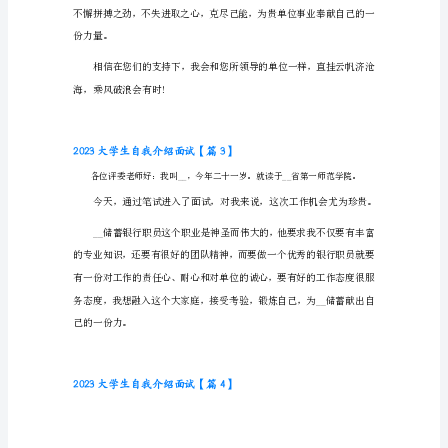
自
我
介
习，不断进步！
绍
面
谢谢！
试
【篇
1】
2023大学生自我介绍面试【篇2】
各
位
尊
敬
的