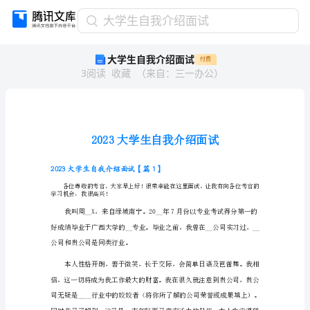
大
大学生自我介绍面试
学
大学生自我介绍面试
付费
生
3
阅读
收藏
（
来自
：
三一办公
）
自
我
介
绍
面
试
2023