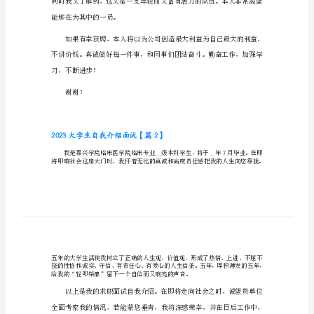
2023大学生自我介绍面试【篇1】
大
学
学习机会，我很高兴！
生
自
我
介
公司和贵公司是同类行业。
绍
面
试
2023
大
学
能够在为其中的一员。
生