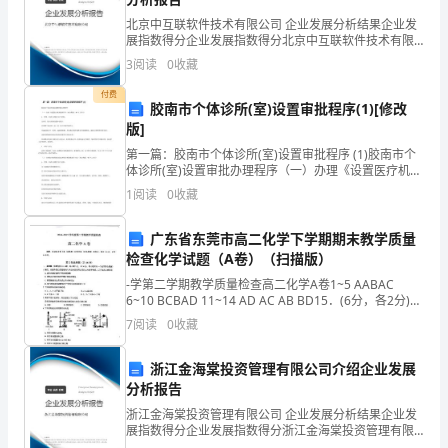
这
海，乘风破浪会有时!
北京中互联软件技术有限公司 企业发展分析结果企业发
里
展指数得分企业发展指数得分北京中互联软件技术有限
公司综合得分说明：企业发展指数根据企业规模、企业
面
3
阅读
0
收藏
创新、企业风险、企业活力四个维度对企业发展情况进
行评
付费
试，
胶南市个体诊所(室)设置审批程序(1)[修改
2023大学生自我介绍面试【篇3】
版]
让
第一篇：胶南市个体诊所(室)设置审批程序 (1)胶南市个
我
体诊所(室)设置审批办理程序（一）办理《设置医疗机构
批准书》（承办期限：30个工作日）1、受理。申请人须
1
阅读
0
收藏
提交以下材料：①填写《医疗机构设置申请表
有
广东省东莞市高二化学下学期期末教学质量
向
检查化学试题（A卷）（扫描版）
各
-学第二学期教学质量检查高二化学A卷1~5 AABAC
6~10 BCBAD 11~14 AD AC AB BD15．(6分，各2分)
位
（1）（2）C2H5Br + NaOHC2H5OH + Na
7
阅读
0
收藏
考
浙江金海棠投资管理有限公司介绍企业发展
官
分析报告
的
浙江金海棠投资管理有限公司 企业发展分析结果企业发
展指数得分企业发展指数得分浙江金海棠投资管理有限
己的一份力。
公司综合得分说明：企业发展指数根据企业规模、企业