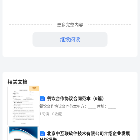
考
官，
更多完整内容
大
继续阅读
家
早
上
好！
相关文档
很
付费
荣
餐饮合作协议合同范本（6篇）
幸
餐饮合作协议合同范本甲方：_____ 住址：_____
1
阅读
0
收藏
份力量。
能
在
北京中互联软件技术有限公司介绍企业发展
分析报告