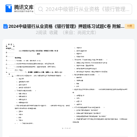
2024
2024中级银行从业资格《银行管理》押题练习试题C卷 附解析
中
2024中级银行从业资格《银行管理》押题练习试题C卷 附解析
付费
级
2
阅读
收藏
（
来自
：
尚阅文库
）
银
行
从
业
资
格
《银
省