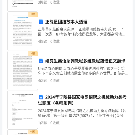
资
3
阅读
0
收藏
洁；□一般；□清洁； 通
格
付费
正能量团结故事大道理
《银
正能量团结故事大道理 正能量团结故事大道理：一年
行
回一次家 87年的年轻女检察官龙敏，大家都亲切地称
呼她为“小龙女”。“小龙女”是龙宫的“公主”，而龙敏身上
4
阅读
0
收藏
却看不到半点“公主”的娇气，她负责资料的
管
付费
理》
研究生英语系列教程多维教程熟谙正文翻译
A、1个月
押
Unit7 野心的优点 野心是罗夏墨迹测验的字眼之一：给
B、2个月
它下个定义你立刻就流露出你很多的内心世界。即使是
题
最中立的著作，韦伯斯特的字典，新大学版第七版，也
4
阅读
0
收藏
C、3个月
暴露出自己的观点，将“ambit
练
D、6个月
2024年宁陕县国家电网招聘之机械动力类考
习
试题库（名师系列）
试
A、催生了大型企业的财团意识
2024年宁陕县国家电网招聘之机械动力类考试题库（名
师系列） 第一部分 单选题(50题) 1、2英寸等于( )英分。
题
B、节省了企业集团的融资成本
A.8B.16C.20【答案】：B2、设计键连接时，键的截面
1
阅读
0
收藏
尺寸b×h通常
C
C、降低了企业的系统风险
付费