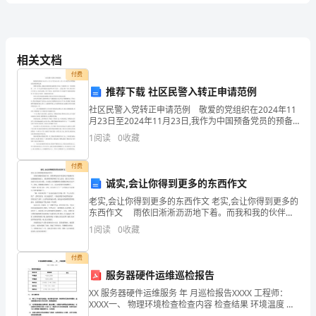
D、金融类公司股权投资
卷
2、下列属于政策性银行的是（）
附
相关文档
A、中国人民银行
付费
B、中国工商银行
解
推荐下载 社区民警入转正申请范例
C、中国农业银行
社区民警入党转正申请范例 敬爱的党组织在2024年11
析
月23日至2024年11月23日,我作为中国预备党员的预备
D、中国进出口银行
期已满。 按照党章规定,我现向党组织提出我的转正申
1
阅读
0
收藏
请,下面我把入党一年来的思想、工
2024
付费
标的资产潜在损失的一种策略性选择。
中
诚实,会让你得到更多的东西作文
A、正相关
级
老实,会让你得到更多的东西作文 老实,会让你得到更多的
东西作文 雨依旧淅淅沥沥地下着。而我和我的伙伴却
B、负相关
银
高快乐兴地漫步在这湿漉漉的地面上。我们聊着聊着聊
1
阅读
0
收藏
到了语文试卷。我们几个都在谈论各自扣分的分数，
C、同等
行
D、不相关
付费
从
服务器硬件运维巡检报告
4、（）又叫做辛迪加贷款。
XX 服务器硬件运维服务 年 月巡检报告XXXX 工程师：
业
XXXX一、 物理环境检查检查内容 检查结果 环境温度 正
常 □异常； 环境湿度 正常 □异常； 清洁状况 □不清