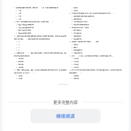
市
（
区）
行
姓名
考
准
证号
管
………
中级银行从业资格《银行管理》押题练习试题
2024
C
密
……….………
理》
解析
…
封
………………
考试须知
押
：
…
线
………………
1、考试时间：120分钟，本卷满分为100分。
题
…
内
……..………
………
练
不
………………
…….
习
单选题
本题共
小题
每题
分
共计
准
………………
一、
（
90
，
0.5
，
45
答
…….
试
管
1、根据《信托公司
更多完整内容
题
……………
A、实业投资
题
继续阅读
B、自用固定资产投资
C
C、金融产品投资