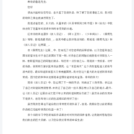
迅
先
生
的
一
封
信
1（825
字）
尊
敬
的