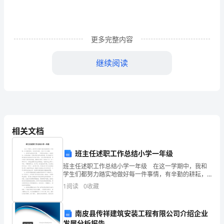
鲁
迅
先
更多完整内容
生：
继续阅读
您
此致
好！
敬礼
我
很
相关文档
2024给鲁迅先生的一封信2（786字）
荣
班主任述职工作总结小学一年级
幸
尊敬的鲁迅先生：
班主任述职工作总结小学一年级 在这一学期中，我和
您好
能
学生们都努力踏实地做好每一件事情，有辛勤的耕耘，
有收获的喜悦，也有不足与遗憾。 1、培养学生的良好
1
阅读
0
收藏
给
习惯。 一年级学生年龄小，活泼好动，自觉性很差，
的敬仰之情也就油然而生了。
您
南皮县传祥建筑安装工程有限公司介绍企业
发展分析报告