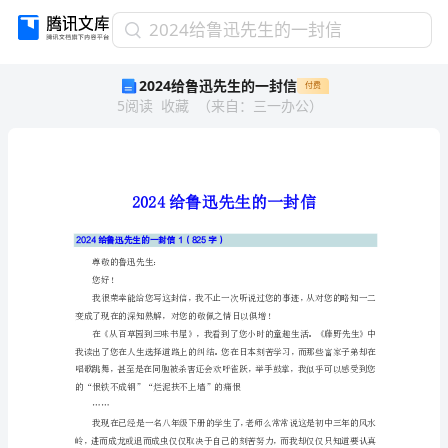
2024
2024给鲁迅先生的一封信
给
2024给鲁迅先生的一封信
付费
鲁
5
阅读
收藏
（
来自
：
三一办公
）
迅
先
生
的
一
封
信
2024给鲁迅先生的一封信1（825字）