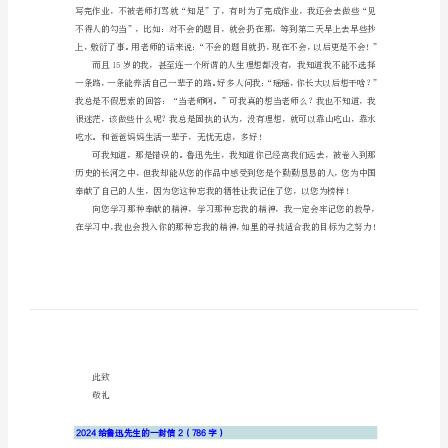
2024
尊敬的鲁迅先生：
给
您好！
鲁
迅
先
生
的
一
的“恨铁不成钢”“烂泥扶不上墙”的痛恨
封
……
信
2024
给
鲁