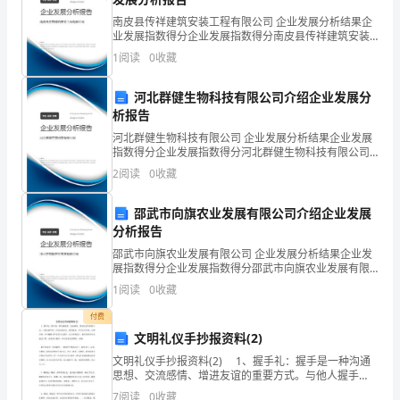
写
南皮县传祥建筑安装工程有限公司 企业发展分析结果企
体会到了您童年
这
业发展指数得分企业发展指数得分南皮县传祥建筑安装
工程有限公司综合得分说明：企业发展指数根据企业规
1
阅读
0
收藏
封
模、企业创新、企业风险、企业活力四个维度对企业发
展情
信，
河北群健生物科技有限公司介绍企业发展分
析报告
《狂人日记》这两篇__。
我
河北群健生物科技有限公司 企业发展分析结果企业发展
指数得分企业发展指数得分河北群健生物科技有限公司
不
综合得分说明：企业发展指数根据企业规模、企业创
2
阅读
0
收藏
新、企业风险、企业活力四个维度对企业发展情况进行
止
评价。
邵武市向旗农业发展有限公司介绍企业发展
一
分析报告
次
邵武市向旗农业发展有限公司 企业发展分析结果企业发
展指数得分企业发展指数得分邵武市向旗农业发展有限
听
公司综合得分说明：企业发展指数根据企业规模、企业
1
阅读
0
收藏
创新、企业风险、企业活力四个维度对企业发展情况进
行评
说
付费
文明礼仪手抄报资料(2)
过
文明礼仪手抄报资料(2) 1、握手礼：握手是一种沟通
思想、交流感情、增进友谊的重要方式。与他人握手
您
时，目光注视对方，微笑致意，不可心不在焉、左顾右
7
阅读
0
收藏