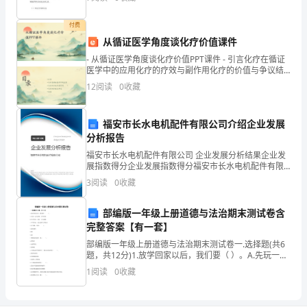
盼，不可戴帽子和手套与人握手。在正常情况下，握手
的
的
付费
事
从循证医学角度谈化疗价值课件
作品就已经能够使我们收益一身了！
迹，
- 从循证医学角度谈化疗价值PPT课件 - 引言化疗在循证
医学中的应用化疗的疗效与副作用化疗的价值与争议结
从
论 - 引言
12
阅读
0
收藏
对
福安市长水电机配件有限公司介绍企业发展
您
分析报告
的
福安市长水电机配件有限公司 企业发展分析结果企业发
展指数得分企业发展指数得分福安市长水电机配件有限
略
公司综合得分说明：企业发展指数根据企业规模、企业
3
阅读
0
收藏
创新、企业风险、企业活力四个维度对企业发展情况进
知
行评
部编版一年级上册道德与法治期末测试卷含
一
完整答案【有一套】
部编版一年级上册道德与法治期末测试卷一.选择题(共6
二
题，共12分)1.放学回家以后，我们要（ ）。A.先玩一会
儿游戏，再写作业B.先写作业，再玩一会儿游戏C.不写作
变
1
阅读
0
收藏
业，反正老师又不检查2.过马路，
成