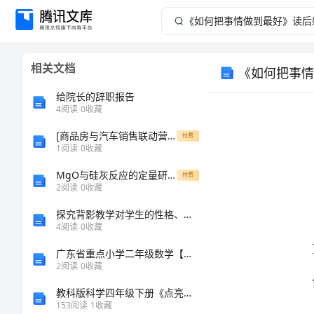
《如
何
相关文档
《如何把事情
把
给院长的辞职报告
事
4
阅读
0
收藏
[商品房与汽车销售联动营销计划]：合理规划资源整合双方共赢
情
付费
1
阅读
0
收藏
做
MgO与硅灰反应的定量研究方法
付费
2
阅读
0
收藏
到
探究背影教学对学生的性格、态度和情感的影响
制造的。
4
阅读
0
收藏
最
广东省重点小学二年级数学【上册】综合检测试卷 附答案
好》
2
阅读
0
收藏
教科版科学四年级下册《点亮小灯泡》教学设计（公开课教案）
读
153
阅读
1
收藏