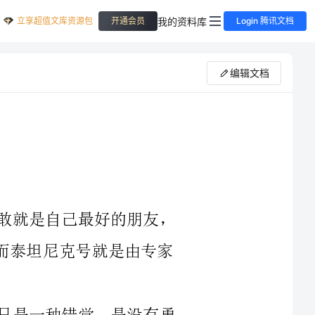
立享超值文库资源包
我的资料库
开通会员
Login 腾讯文档
编辑文档
人若软弱就是自己最大的敌人，人若勇敢就是自己最好的朋友，
不必害怕尝试，诺亚方舟就是生手制造的，而泰坦尼克号就是由专家
松下幸之助曾说。“认为自己做不到，只是一种错觉，是没有勇
着就怀疑自
己，这是十分错误的想法。”美国企业家协会的调查统计，天下真正