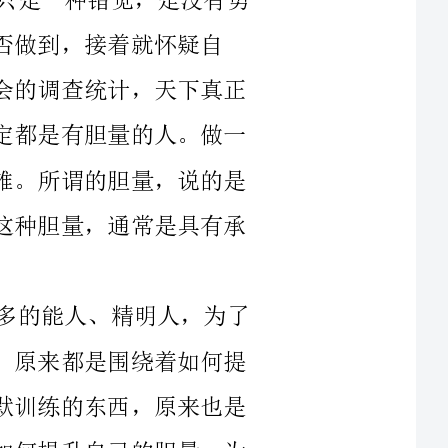
做大事的人，不一定都是精明的人，但却一定都是有胆量的人。做一
个有胆量的人，比做一个有能力的精明人更难。所谓的胆量，说的是
失与舍，以及对未知事物的甘心承受，因为这种胆量，通常是具有承
英国心里学家多得林在调查中发现，许多的能人、精明人，为了
成就他们所面临的事业，常年学习和掌握的，原来都是围绕着如何提
高自己胆量这个问题来的，他们终日心里默默训练的东西，原来也是
胆量，他们说的要全面提升素质，原来就是如何提升自己的胆量。为
此，多得林得出一个结论：胆量，往往才是承受生活中一切艰辛，做
《把事情做到最好》这本书恰好给我们提供了捷径，成为我们前