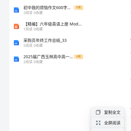
后
初中我的烦恼作文600字五篇范文
付费
2
阅读
0
收藏
感
【精编】六年级英语上册 Module 5 Unit 1 Can you be my Chinese pen friend课件 外研版（三起）-外研版小学六年级上册英语课件
1
阅读
0
收藏
《如
采购员年终工作总结_33
何
5
阅读
0
收藏
把
2025届广西玉林高中高一生物上学期期末监测模拟试题含解析
付费
2
阅读
0
收藏
事
情
做
到
最
复制全文
好》
全屏阅读
读