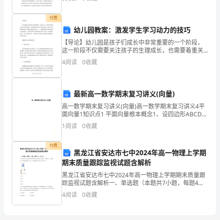
菜不合口味还埋怨他们，做事不合我们的意愿，
B．supportedhim
读
C．hadnoconfidenceinhim
理
付费
D．feltquitesurprised
幼儿园教案：激发学生学习动力的技巧
解
A
【导论】幼儿园是孩子们成长中非常重要的一个阶段，
A．20B．22
这一阶段不仅需要关注孩子的生理成长，也需要着重关
SouthKoreahasthehighestrateofInternetaddictioninthewor
C．25D．28
注孩子的心理成长，而学习动力的培养是孩子心理成长
4
阅读
0
收藏
isincreasinglythecountry'schildrenwhoarespendingever
的重要方面之一。一份好的教案不仅要关注教学内容的
immersingthemselvesinfantasyroleplaysorgaming.Inther
设计，同
ofSouthKorea,teenageInternetaddictsareturningupfora12­
最新高一数学期末复习讲义(向量)
daybootcamp.
KyleWon'saddictionisoutofcontrol.Hespends10hoursaday
高一数学期末复习讲义(向量)高一数学期末复习讲义4平
面向量1知识点1 平面向量根本概念1、设四边形ABCD
Internet.NowKyle'ssmartphoneistakenaway.Theteachersh
中，有eq \f(1,2)eq \o(DC,\s\up6(→))＝eq \o(AB,\s\up
1
阅读
0
收藏
cantogetthemsocializingagain;formany,theonlyfriendsthe
online.
付费
“IhaverelationshipsontheInternetandarealdistancehasgro
黑龙江省安达市七中2024年高一物理上学期
withmyreal­
期末质量跟踪监视试题含解析
lifefriendsandIknowit'snotgood，”
黑龙江省安达市七中2024年高一物理上学期期末质量跟
Kylesaid.Theteachers
踪监视试题含解析一、单选题（本题共7小题，每题4
分，共28分）1、质量60kg的人通过光滑的定滑轮拉动
showthemotherpossibilitiesandbringbackdreamsandhope
4
阅读
0
收藏
质量20kg的物体，如图所示，当物体以的加速度
buriedbytheiraddictions.
“Weteachthemmethodsofmanagingtheirdesireto