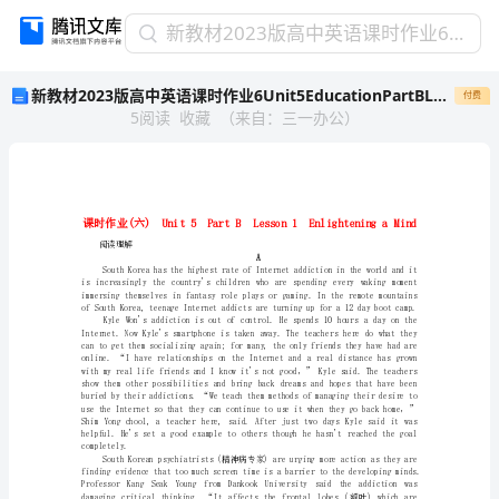
新
新教材2023版高中英语课时作业6Unit5EducationPartBLesson1EnlighteningaMind北师大版选择性必修第二册
教
新教材2023版高中英语课时作业6Unit5EducationPartBLesson1EnlighteningaMind北师大版选择性必修第二册
付费
材
5
阅读
收藏
（
来自
：
三一办公
）
2023
版
高
中
英
语
阅读理解
课
A