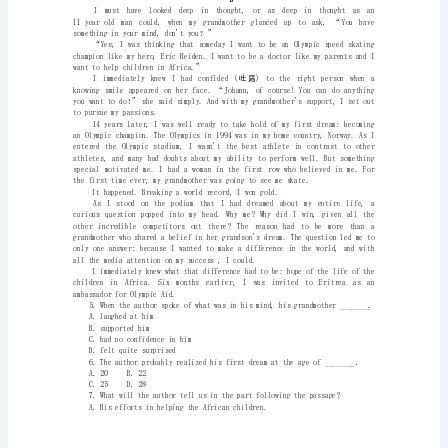
性
必
A．Self­managetheirsmartphones.
B．AttainsomethingbeyondtheInternet.
修
C．Makeonlinefriendsmorewisely.
D．Keepawayfromelectronicproducts.
第
A．Hefacedthemostseriousaddiction.
二
D．Heparticipatedinthecampactively.
册
A．Theimportanceofofflinereading.
课
时
作
业