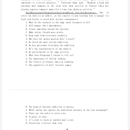
时
作
业
6Unit5EducationPartBLesso
北
师
completely.
大
版
选
择