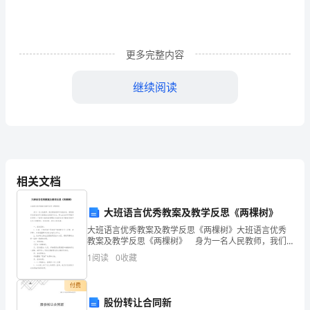
(六)
Unit
5
更多完整内容
Part
继续阅读
B
Lesson
1
A．Therearetwosidestoeverycoin.
B．Nopain,nogain.
Enlightening
D．Preventionisbetterthancure.
相关文档
a
Mind
B
大班语言优秀教案及教学反思《两棵树》
阅
大班语言优秀教案及教学反思《两棵树》大班语言优秀
教案及教学反思《两棵树》 身为一名人民教师，我们
somethinginyourmind,don'tyou？”
读
要在教学中快速成长，借助教学反思我们可以拓展自己
1
阅读
0
收藏
的教学方式，那么应当如何写教学反思呢？下面是小编
收
理
付费
wanttohelpchildreninAfrica.”
解
股份转让合同新