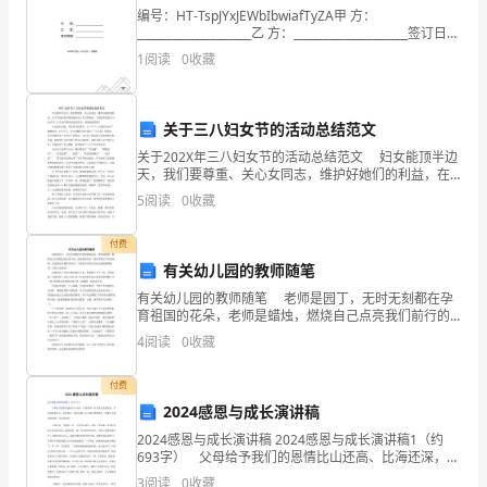
编号：HT-TspJYxJEWbIbwiafTyZA甲 方：
A
_____________________乙 方：_____________________签订日
期：_____________
South
1
阅读
0
收藏
topursuemypassions.
Korea
has
关于三八妇女节的活动总结范文
关于202X年三八妇女节的活动总结范文 妇女能顶半边
the
天，我们要尊重、关心女同志，维护好她们的利益，在
节日的时候记得给她们送上节日的祝福。下面是带来的
highest
5
阅读
0
收藏
关于202X年三八妇女节的活动总结范文，欢迎阅读
rate
付费
有关幼儿园的教师随笔
of
有关幼儿园的教师随笔 老师是园丁，无时无刻都在孕
Internet
育祖国的花朵，老师是蜡烛，燃烧自己点亮我们前行的
方向，没有您的付出，就没有我们今天的成就，真诚的
4
阅读
0
收藏
课
说声教师节快乐！下面是分享的有关幼儿园的教师随
笔，欢
时
付费
作
2024感恩与成长演讲稿
业
ambassadorforOlympicAid.
2024感恩与成长演讲稿 2024感恩与成长演讲稿1（约
(六)Unit5PartBLesson1EnlighteningaMind
693字） 父母给予我们的恩情比山还高、比海还深，而
A．laughedathim
天真无忧的我们，只知道饭来张口，衣来伸手，有时饭
阅
3
阅读
0
收藏