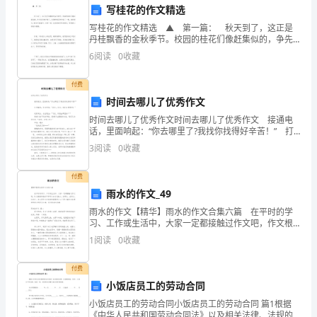
写桂花的作文精选
经
写桂花的作文精选 ▲ 第一篇： 秋天到了，这正是
丹桂飘香的金秋季节。校园的桂花们像赶集似的，争先
属
恐后地开放了。金黄的桂花树开满了一树，远远望去，
6
阅读
0
收藏
花夕拾》，去领略一下鲁
像金色的海洋。走近一看，淡淡的清香扑鼻而来，使
于
付费
我
时间去哪儿了优秀作文
们
时间去哪儿了优秀作文时间去哪儿了优秀作文 接通电
话，里面响起：“你去哪里了?我找你找得好辛苦！” 打
的
开酷狗，你会听到：“爸爸，爸爸，我们去哪里呀？” 找
3
阅读
0
收藏
新闻台，会呈现出：“飞机，到底去哪
逍
付费
遥
雨水的作文_49
雨水的作文【精华】雨水的作文合集六篇 在平时的学
在心头，慢慢漾开。
日
习、工作或生活中，大家一定都接触过作文吧，作文根
据体裁的不同可以分为记叙文、说明文、应用文、议论
1
阅读
0
收藏
子。
文。怎么写作文才能避免踩雷呢？以下是小编为大家整
理
《朝
付费
小饭店员工的劳动合同
花
小饭店员工的劳动合同小饭店员工的劳动合同 篇1根据
《中华人民共和国劳动合同法》以及相关法律、法规的