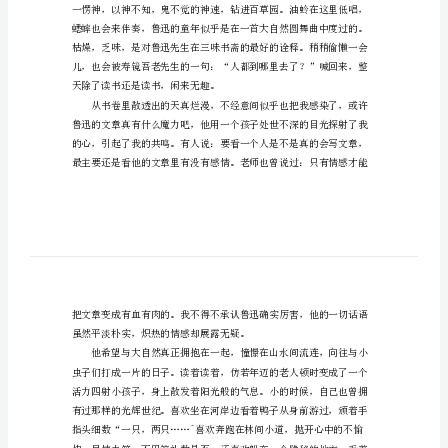
朝
花
夕
拾
有
感
让人浮想联翩。
1000
字
品
味
着
从