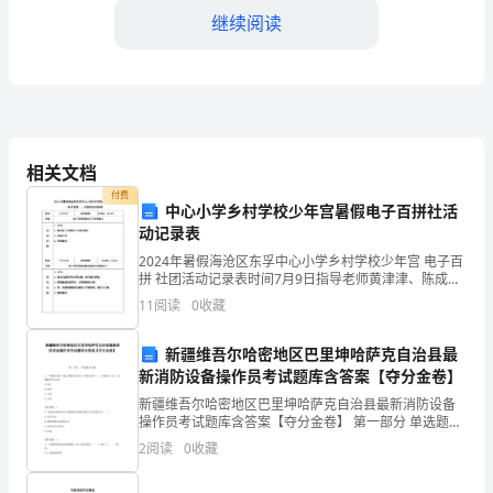
继续阅读
童
真，
神
思
相关文档
似
付费
中心小学乡村学校少年宫暑假电子百拼社活
乎
动记录表
也
2024年暑假海沧区东孚中心小学乡村学校少年宫 电子百
拼 社团活动记录表时间7月9日指导老师黄津津、陈成汉
飘
内容电子百拼简单各个元件的复习活动过程点名。提问
11
阅读
0
收藏
电子百拼部分元件的名称。同桌互考。
向
新疆维吾尔哈密地区巴里坤哈萨克自治县最
了
新消防设备操作员考试题库含答案【夺分金卷】
新疆维吾尔哈密地区巴里坤哈萨克自治县最新消防设备
那
操作员考试题库含答案【夺分金卷】 第一部分 单选题
(50题) 1、当消防应急广播主机输出功率大于额定功率（
份
2
阅读
0
收藏
）并持续2s后，过载指示灯点亮。A.8
曾