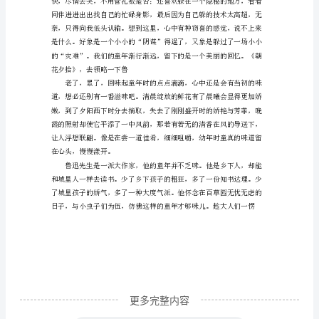
字
里
行
天除了读书还是读书，闲来无趣。
间
透
露
出
年
少
轻
狂
时
更多完整内容
的