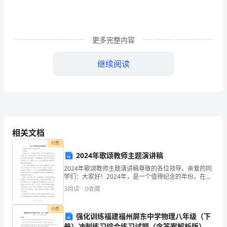
子
还
是
更多完整内容
绝
继续阅读
对
持
知。
肯
定
相关文档
态
付费
2024年歌颂教师主题演讲稿
度
2024年歌颂教师主题演讲稿尊敬的各位领导、亲爱的同
学们：大家好！2024年，是一个值得纪念的年份。在这
的。
个特殊的年份里，我们欢聚一堂，共同庆祝教师节。教
3
阅读
0
收藏
师，是我们成长道路上的指引者，是我们心灵的引路人
导
付费
演
强化训练福建福州屏东中学物理八年级（下
册）冲刺练习综合练习试题（含答案解析版）