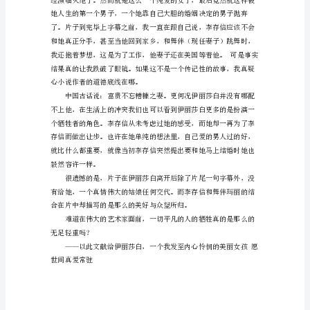
然
我
给
了
“推
荐”，
那
本
人
对
这
部
片