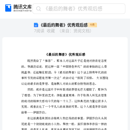
《最
《最后的舞者》优秀观后感
后
《最后的舞者》优秀观后感
付费
的
7
阅读
收藏
（
来自
：
贤阅文档
）
舞
者》
优
秀
观
后
感