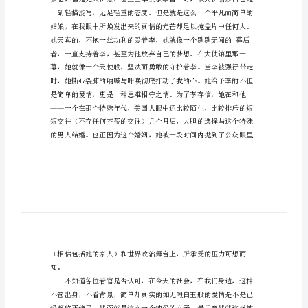
《最
后
的
舞
者》
优
秀
前妻——伊丽莎白。
观
后
感
既