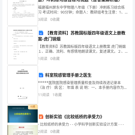
没
福建福州屏东中学物理八年级（下册）冲刺练习综合练
习 考试时间：90分钟；命题人：教研组考生注意：1、
话
本卷分第I卷（选择题）和第Ⅱ卷（非选择题）两部分，满
3
阅读
0
收藏
心小说作者的道德底线在哪。
分100分，考试时间90分钟2、答卷前，考生务必
说，
【教育资料】苏教国标版四年级语文上册教
把
案-虎门销烟
这
【教育资料】苏教国标版四年级语文上册教案 虎门销烟
１、正确、流利、有感情地朗读课文，复述课文。２、
样
学会本课的生字，另有两个多音字要掌握，理解并熟记
1
阅读
0
收藏
由生字组成的词语。３、认识虎门销烟的伟大意义，培
一
养学生
科室院感管理手册之医生
部
*****医院医院感染管理质量检查及持续改进记录本
“中
毅然容许一样。
（治 疗） 病 区： 年填 表 说 明：一、本手册内容作为科
室医院感染管理工作质量考
11
阅读
1
收藏
国
特
付费
创新实验《比较纸桥的承受力》
色
- 比较纸桥的承受力 - - 小学科学创新实验设计方案 - - -
年
2
阅读
0
收藏