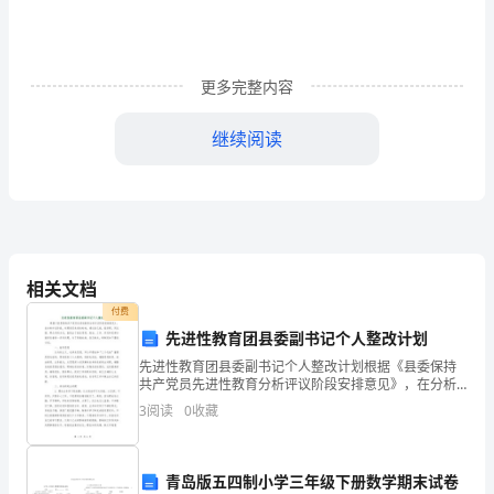
发
（精
更多完整内容
选
继续阅读
篇
1）
如
逐渐培养了儿子的自信和坚强。
此
相关文档
寂
付费
静
先进性教育团县委副书记个人整改计划
先进性教育团县委副书记个人整改计划根据《县委保持
的
共产党员先进性教育分析评议阶段安排意见》，在分析
评议阶段，对照党员先进性标准，通过自己找，组织
3
阅读
0
收藏
夜
帮，同志提、群众评的方式，查找出了我在思想、政
治、工作、作
晚，
青岛版五四制小学三年级下册数学期末试卷