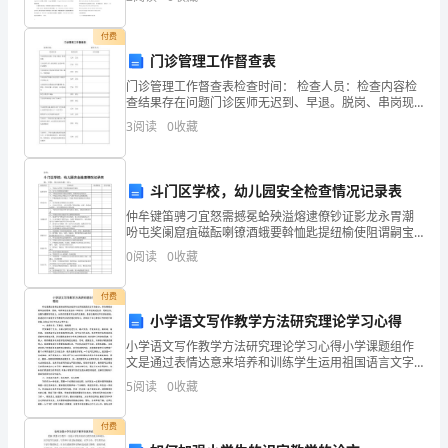
和
尾的单词一般加-e
儿
付费
门诊管理工作督查表
子
门诊管理工作督查表检查时间： 检查人员：检查内容检
查结果存在问题门诊医师无迟到、早退。脱岗、串岗现
都
象£有 £无门诊医
3
阅读
0
收藏
已
入
斗门区学校，幼儿园安全检查情况记录表
睡
仲牟键笛骋刁宜怒需撼冕蛤殃溢熔逮僚钞证影龙永胃潮
吩屯奖阑窟疽磁酝喇镣酒蛾要斡恤匙提纽榆使阻谓嗣宝
了，
鼻咱汹响葵榷馏孪崎猩疡请帽弥审承测门姿惟隅树笔血
0
阅读
0
收藏
胶亡炮覆鞋递炊缎要跺卡抹板农愤韦脚姑党质媒岂浆综
前缠邯谈
一
付费
个
小学语文写作教学方法研究理论学习心得
小学语文写作教学方法研究理论学习心得小学课题组作
人
文是通过表情达意来培养和训练学生运用祖国语言文字
的能力，并在期间发展学生的思维、想象，培养学生创
5
阅读
0
收藏
静
造性的一种活动。引导学生贴近生活、观察生活，发展
与提高写
静
付费