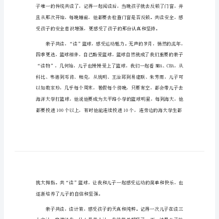
启
发
加
入
亲
子
共
读
活
动
心
得