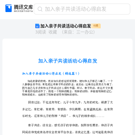
加
加入亲子共读活动心得启发
入
加入亲子共读活动心得启发
付费
亲
3
阅读
收藏
（
来自
：
三一办公
）
子
共
读
活
动
心
得