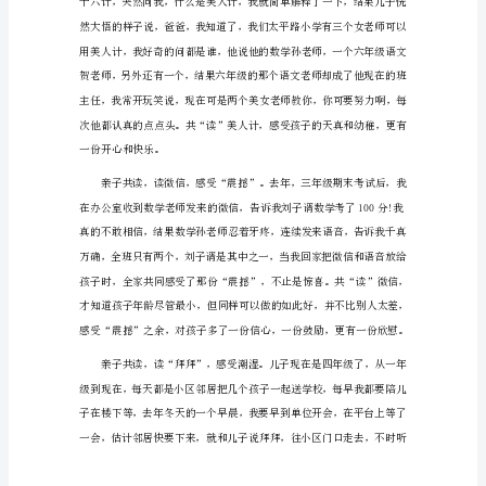
启
发
加
入
亲
子
共
读
活
动
心
得
启