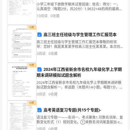
夜
小学三年级下册数学期末试卷班级：姓名：得分：一、
凉
认真填空（每题2分，共20分）1.9632÷48的商的最高位
是()位，商是（）位数。2.()×时间＝行程()÷（）＝单价
10
阅读
0
收藏
3.32平方米＝（）平方分米43
如
付费
水
一份开心和快乐。
高三班主任班级与学生管理工作汇报范本
的
高三班主任班级与学生管理工作汇报范本尊敬的校领
导：您好！我是某某某学校高三班主任某某某。本次向
感
您汇报班级与学生管理工作，特撰写此报告，敬请审
3
阅读
0
收藏
阅。一、班级管理工作概况高三班级目前拥有55名学
觉
生，班级整体
付费
2024年江西省新余市名校九年级化学上学期
缓
期末调研模拟试题含解析
缓
2024年江西省新余市名校九年级化学上学期期末调研模
拟试题含解析一、单选题（本题共14小题，每题1分，共
而
14分）1、下列化学用语正确的是A．三个氧原子一
0
阅读
0
收藏
O3B．钙离子Ca+2C．水银一HgD．氧化铜一
来，
付费
高考英语复习专题(共15个专题)-
媳
语法复习专题一——名词一、考点聚焦1.可数名词单、复
妇
数变化形式（1）规则变化。①单数名词词尾直接加-s。
如：boy — boys, pen — pens。②以s、x 、ch 、sh结
2
阅读
0
收藏