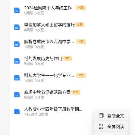
创
2024检察院个人年终工作总结范文
付费
5
阅读
0
收藏
新
申请加拿大硕士留学的技巧
付费
4
阅读
0
收藏
活
解析卷重庆市兴龙湖中学北师大版物理九年级第十一章简单电路章节练习练习题（解析版）
付费
1
阅读
0
收藏
动
纸的发展历史与作用
付费
教
5
阅读
0
收藏
科技大学生——化学专业实习报告（样例5）
付费
案
1
阅读
0
收藏
(河
商场中秋节促销活动方案
付费
9
阅读
0
收藏
北
人教版小学四年级下册数学期中测试卷含答案（模拟题）
146
阅读
2
收藏
复制全文
版)
全屏阅读
五