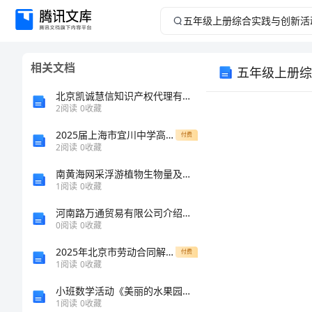
五
年
相关文档
五年级上册综
级
北京凯诚慧信知识产权代理有限公司介绍企业发展分析报告
上
2
阅读
0
收藏
2025届上海市宜川中学高一生物上册期末质量跟踪监视试题含解析
册
付费
2
阅读
0
收藏
综
南黄海网采浮游植物生物量及群落结构季节与年际变化的开题报告
1
阅读
0
收藏
合
河南路万通贸易有限公司介绍企业发展分析报告
0
阅读
0
收藏
实
2025年北京市劳动合同解除协议书实施办法
付费
践
1
阅读
0
收藏
小班数学活动《美丽的水果园》教学设计
与
1
阅读
0
收藏