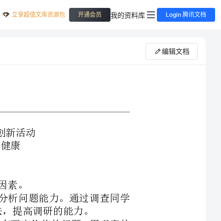
立享超值文库资源包
我的资料库
开通会员
Login 腾讯文档
编辑文档
提高观察和分析问题能力。通过调查同学
内容,提出有研究价值的问题；用观察的
好观察记录；组织体质调研；查阅资料、走
意识到个人对自身健康负有责任；认识到