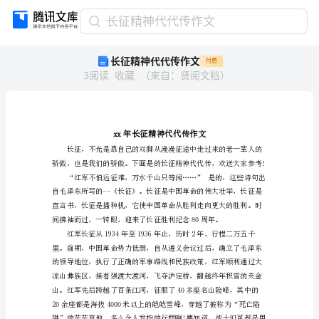
长
长征精神代代传作文
征
长征精神代代传作文
付费
精
3
阅读
收藏
（
来自
：
贤阅文档
）
神
代
代
传
作
文
xx