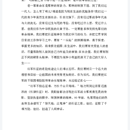
不
光
是
靠
自
己
的
双
胜利，创造了奇迹。
脚
从
漫
漫
征