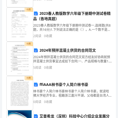
征
精
付费
2023春人教版数学六年级下册期中测试卷精
品（各地真题）
神
难万险，他们，创造了人间神话。
2023春人教版数学六年级下册期中测试卷一.选择题(共8
代
题，共16分)1.下列说法正确的是（ ）。A.一个数不是正
数就是负数 B.圆周率是有限小数C.自然数除0外都是正数
2
阅读
0
收藏
代
付费
传，
2024年预拌混凝土供货的合同范文
欢
2024年预拌混凝土供货的合同范文双方经友好协商就预
拌混凝土供货事宜达成如下合同:一、产品规格与数量1.
送
供方根据需方提供的具体要求，供应预拌混凝土，并确
5
阅读
0
收藏
保产品符合相应国家标准，具体规格及数量由需方提前
大
付费
家
ffiAAA林书豪个人简介林书豪
林书豪个人简介林书豪林书豪个人简介林书豪，就读哈
参
佛大学经济专业，祖籍浙江嘉兴平湖，父母都是台湾人
早前就移民去了美国，林书豪在加州出生，身高191公
考!
0
阅读
0
收藏
分，体重90公斤，哈佛大学篮球队球队的队长，司职组
织后
艾普希龙（深圳）科技中心介绍企业发展分