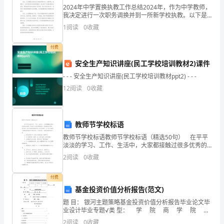
傲，
2024年中学置换执教工作总结2024年，作为中学教师，
也
我决定进行一次职务调换并到一所新学校执教。以下是
我对该年度置换执教工作的总结。首先，这次置换给了
1
阅读
0
收藏
我一个绝佳的机会来拓宽自己的教学视野。在新学校，
是
付费
我
安全生产知识讲座(民工学校培训教材2)课件
们
- - - 安全生产知识讲座(民工学校培训教材ppt2) - - -
的
12
阅读
0
收藏
骄
傲。
教师节学校标语
生……
下
教师节学校标语教师节学校标语（精选50句） 在平平
淡淡的学习、工作、生活中，大家都接触过很多优秀的
标语吧，标语对人们的思维是有一定的感性作用的。那
面
2
阅读
0
收藏
些被广泛运用的标语都是什么样子的呢？以下是小编帮
是
付费
基金投资价值分析报告(范文)
的
题 目： 银河主题策略基金投资价值分析报告毕业论文毕
长
业设计毕业专题√类 型： 学 院 商 学 院 专
业
2
阅读
0
收藏