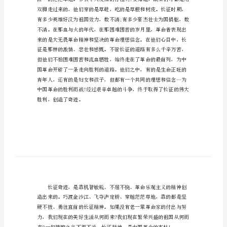
年
长
征
精
神
代
代
传
作
文
长
征，