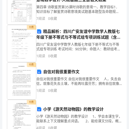
制
应对策略的及时性和
第四章 诗歌鉴赏第35课时诗歌的意境一、教学目标1．
知识目标了解鉴赏诗歌意境类试题基本题型及命题规
定，
律，学习鉴赏诗歌意境的基本方法。2．能力目标掌握鉴
7
阅读
0
收藏
赏诗歌意境的基本方法，准确鉴赏诗歌中的意境。3．情
销
付费
精品解析：四川广安友谊中学数学人教版七
售
年级下册不等式与不等式组专项训练试题（含解
析）
工
四川广安友谊中学数学人教版七年级下册不等式与不等
式组专项训练 考试时间：90分钟；命题人：教研组考生
作
注意：1、本卷分第I卷（选择题）和第Ⅱ卷（非选择题）
1
阅读
0
收藏
两部分，满分100分，考试时间90分钟2、答卷前
的
付费
自信对我很重要作文
策
自信对我很重要作文 自信对我很重要作文 人，失去自
2.有权对营销活动进行监
划、
信，就像花失去土壤，不能再吐露芬芳；拥有自信就像
我们拥有翅膀，走向成功，实现理想。 我是名美术
1
阅读
0
收藏
生，他们都说我有天赋异禀的才能，不，那只是有过人
促
动。
付费
销、
小学《游天然动物园》的教学设计
宣
小学《游天然动物园》的教学设计 1、学会本课生字，
能联系上下文理解重点词语。 2、能给课文分段，概括
传
段落大意，懂得详略得当的好处。 3、有感情地朗诵课
4
阅读
0
收藏