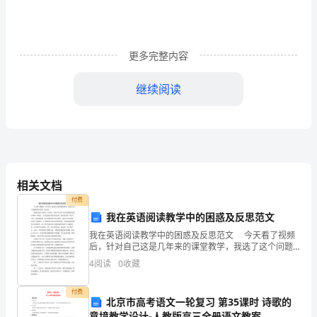
后
服
务、
更多完整内容
房
继续阅读
产
证
办
理、
相关文档
销
付费
我在英语阅读教学中的困惑及反思范文
售
我在英语阅读教学中的困惑及反思范文 今天看了视频
后，针对自己这是几年来的课堂教学，我选了这个问题
制
和各位老师一块讨论。 随着英语学习的进一步开展，
4
阅读
0
收藏
许多学生在学习当中逐渐显出的自身的一些弱点，尤其
度
付费
的
北京市高考语文一轮复习 第35课时 诗歌的
意境教学设计-人教版高三全册语文教案