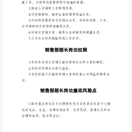
下，
作
好
销
售
管
理、
销
售
核
算
及
售