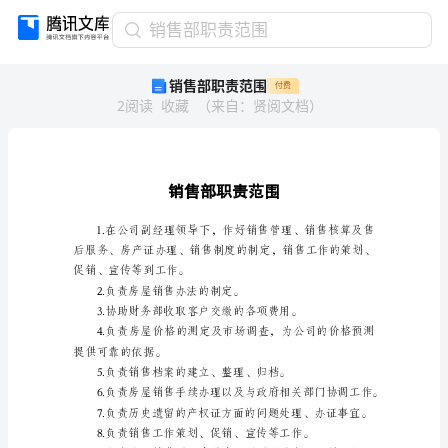
销
销售部职责范围
售
销售部职责范围
付费
部
2
阅读
收藏
（
来自
：
贤阅文档
）
职
责
范
围
销
售
部
职