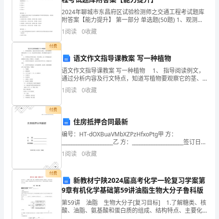
示
2024年聊城市东昌府区试验检测师之交通工程考试题库
学
附答案【能力提升】 第一部分 单选题(50题) 1、观测角
0.2°、水平入射角０°时，Ⅰ类白色太阳能突起路标的发光
1
阅读
0
收藏
生
强度值为（ ）。A.450m
付费
运
语文作文指导课教案 写一种植物
动
语文作文指导课教案 写一种植物 1、 指导阅读例文，
通过分析内容及行文特点，知道写植物要观察它的茎、
天
叶、花，并注意其各自的特点，然后准确生动地写下
1
阅读
0
收藏
来。 2、 指导阅读习作要点讨论，并结合例文，
赋、
付费
培
住房抵押合同最新
编号：HT-dOXBuaVMbXZPzHfxoPtg甲 方：
养
_____________________乙 方：_____________________签订日
期：_____________
集
1
阅读
0
收藏
体
付费
新教材宁陕2024届高考化学一轮复习学案第
精
9章有机化学基础第59讲油脂生物大分子鲁科版
第59讲 油脂 生物大分子[复习目标] 1.了解糖类、核
神、
酸、油脂、氨基酸和蛋白质的组成、结构特点、主要化
的明天!
学性质及应用。2.了解糖类、氨基酸和蛋白质在生命过程