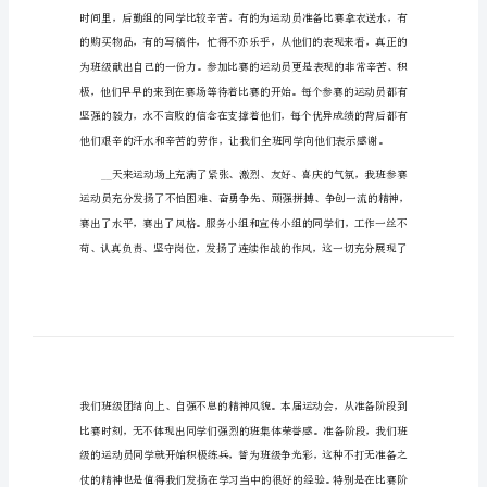
校园活动总结运动会1
园
活
动
总
结
运
动
会
会上定会取得优异的成绩。
校
园
活
动
总