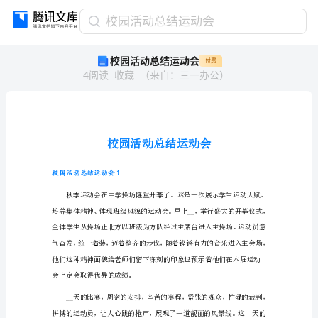
校
校园活动总结运动会
园
校园活动总结运动会
付费
活
4
阅读
收藏
（
来自
：
三一办公
）
动
总
结
运
动
会
校