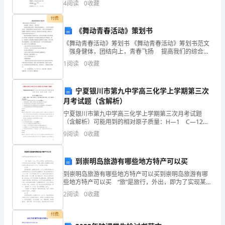
体
4
阅读
0
收藏
中的作用，了解脱氧核糖核酸、核糖核酸的生物功
现
付费
《舞动青春活动》策划书
班
《舞动青春活动》筹划书 《舞动青春活动》筹划书范文
强身健体，团结向上，青春飞扬 提高我们的综合素
级
质，是我们更加积极向上； 丰富同学们的课余生活，是
1
阅读
0
收藏
力!
我们的课外生活更加丰富多彩；培养大学生的积极
风
貌
宁夏银川市第九中学高三化学上学期第三次
月考试题（含解析）
的
宁夏银川市第九中学高三化学上学期第三次月考试题
（含解析）可能用到的相对原子质量：H—1 C—12
运
N—14 O—16 S—32 Fe—56 Ba—137 Cu—64 Mn—
9
阅读
0
收藏
55 Na
动
会。
到崇明岛旅游有哪些地方特产可以买
到崇明岛旅游有哪些地方特产可以买到崇明岛旅游有哪
早
些地方特产可以买 “旅”是旅行，外出，即为了实现某一
目的而在空间上从甲地到乙地的行进过程；下面是小编
2
阅读
0
收藏
上
帮大家整理的到崇明岛旅游有哪些地方特产可以买，
__，
付费