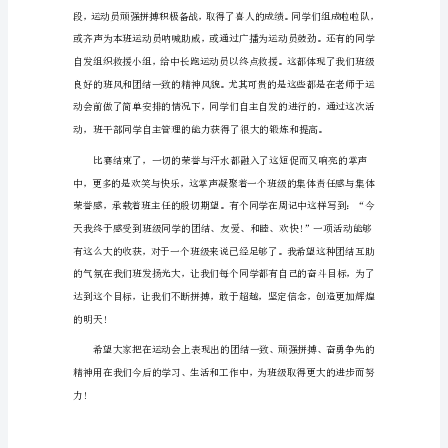
结
运
动
会
1
秋
季
运
动
会
在
中
学