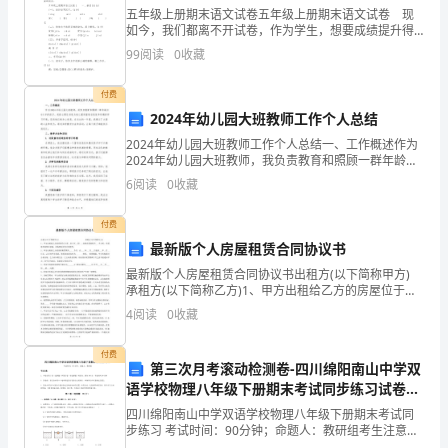
养
五年级上册期末语文试卷五年级上册期末语文试卷 现
如今，我们都离不开试卷，作为学生，想要成绩提升得
造
快，那么平时就一定要进行写练习，写试卷，什么样的
99
阅读
0
收藏
试卷才能有效帮助到我们呢？下面是小编收集整理的五
就
年级
付费
二
2024年幼儿园大班教师工作个人总结
2024年幼儿园大班教师工作个人总结一、工作概述作为
十
2024年幼儿园大班教师，我负责教育和照顾一群年龄为
4-5岁的孩子。我的主要任务是为幼儿提供富有创造性和
一
6
阅读
0
收藏
有趣的学习环境，促进他们的身心发展。在过去的
世
付费
最新版个人房屋租赁合同协议书
纪
最新版个人房屋租赁合同协议书出租方(以下简称甲方)
高
承租方(以下简称乙方)1、甲方出租给乙方的房屋位于
(省、市)(区、县) ，出租房屋面积共__
4
阅读
0
收藏
质
量，
付费
第三次月考滚动检测卷-四川绵阳南山中学双
语学校物理八年级下册期末考试同步练习试卷
高
（含答案详解版）
四川绵阳南山中学双语学校物理八年级下册期末考试同
规
步练习 考试时间：90分钟；命题人：教研组考生注意：
1、本卷分第I卷（选择题）和第Ⅱ卷（非选择题）两部