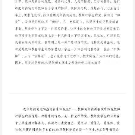
设
体
会
师
与否的关键。
德
修
养
与
教
师
队