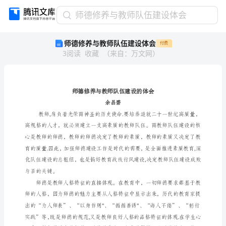
师
师德修养与教师队伍建设体会
德
师德修养与教师队伍建设体会
付费
修
3
阅读
收藏
（
来自
：
万文网
）
养
与
教
师
队
余昌碧
伍
建