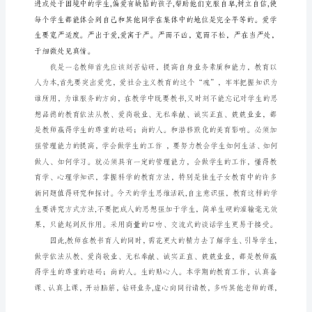
伍
建
设
的
体
会
余
昌
碧
教
师,
下载）
肩
负