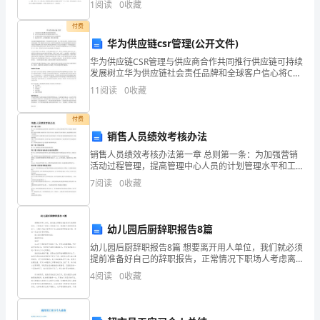
1
阅读
0
收藏
格
分，满分100分，考试时间90分钟2、答卷前，考生
付费
的
华为供应链csr管理(公开文件)
人
华为供应链CSR管理与供应商合作共同推行供应链可持续
发展树立华为供应链社会责任品牌和全球客户信心将CSR
才，
标准纳入采购全流程和供应商生命周期管理通过行业合
11
阅读
0
收藏
作，运用创新思维，解决CSR问题为实现供应链链
就
付费
必
销售人员绩效考核办法
销售人员绩效考核办法第一章 总则第一条：为加强营销
须
活动过程管理，提高管理中心人员的计划管理水平和工
作业绩，通过规范营销人员的行为准则，来指引每个人
7
阅读
0
收藏
建
的工作方向，强化每个人的专业能力，改造营销队伍中
的不良
立
幼儿园后厨辞职报告8篇
一
幼儿园后厨辞职报告8篇 想要离开用人单位，我们就必须
提前准备好自己的辞职报告，正常情况下职场人考虑离
支
开时，需要着手起草辞职报告了，小编今天就为您带来
4
阅读
0
收藏
了幼儿园后厨辞职报告8篇，相信一定会对你有所帮
高
素