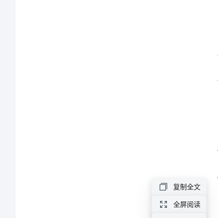
结
2024
年
医
院
麻
醉
科
年
终
总
复制全文
结
全屏阅读