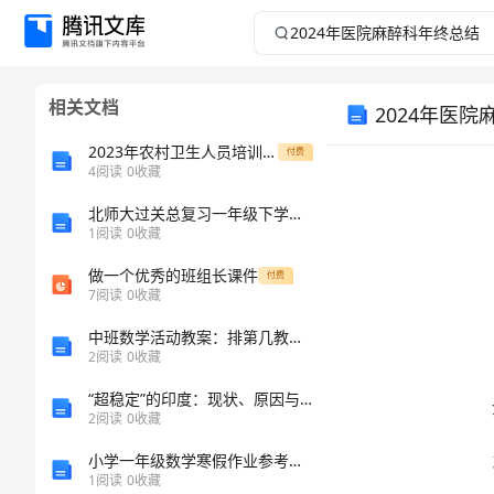
2024
年
相关文档
2024年医
医
2023年农村卫生人员培训总结
付费
院
4
阅读
0
收藏
麻
北师大过关总复习一年级下学期小学语文期中模拟试卷A卷复习练习
1
阅读
0
收藏
醉
做一个优秀的班组长课件
付费
7
阅读
0
收藏
科
中班数学活动教案：排第几教案(附教学反思)
2
阅读
0
收藏
年
绩。
“超稳定”的印度：现状、原因与挑战的开题报告
终
2
阅读
0
收藏
小学一年级数学寒假作业参考答案
总
1
阅读
0
收藏