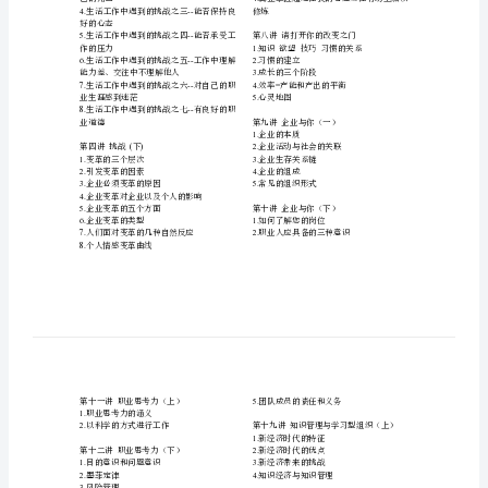
4.
职业人的成功之路
练
5.
职业人要以让客户满意为自己的终生使命
5.
整
第二讲什么是职业化下
()
1.
职业化与个人成长是否能达成统一
1.
体
2.
个体眼中的成功阶梯
2.
3.
职业人的特点
3.
解
4.
个人和职业的发展是密不可分的
4.
5.
职业人的一个中心三个基本点
5.
6.
职业化的烦恼
6.
决
7.
课程结构和学习方法介绍
7.
8.
方
第三讲挑战上
()
1.
讨论生活工作中遇到过哪些挑战
案
2.--
生活工作中遇到的挑战之一能否适应时
1.
代的变革
2.
现
3.--
生活工作中遇到的挑战之二能否把握自
3.
己的角色
4.
代
4.--
生活工作中遇到的挑战之三能否保持良
修
好的心态
企
5.--
生活工作中遇到的挑战之四能否承受工