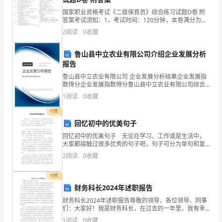
么
国家职业资格考试《二级保育员》综合练习试题D卷 附
第十四讲职业地完成指派的工作（下）
1.
答案考试须知：1、考试时间：120分钟，本卷满分为
是
100分。 2、请首先按要求在试卷的指定位置填写您的姓
1.
解决问题的程序
2.
2
阅读
0
收藏
名、准考证号和所在单位的名称。 3、请仔细阅读
2.
职业经理人守则之一
3.
职
3.
职业经理人守则之二
4.
鲁山县中立农业有限公司介绍企业发展分析
业
4.
职业经理人守则之三
5.
报告
化
鲁山县中立农业有限公司 企业发展分析结果企业发展指
第十五讲人际关系（上）
数得分企业发展指数得分鲁山县中立农业有限公司综合
1.
英雄无用武之地时的三种选择
1.
2.
得分说明：企业发展指数根据企业规模、企业创新、企
1
阅读
0
收藏
业风险、企业活力四个维度对企业发展情况进行评价。
2.
英雄无用武之地的原因
2.
该企
新
3.
人际关系的产生和定义
付费
4.
人际关系的改善应从自己做起
4.
回忆初中的优美句子
时
回忆初中的优美句子 无论在学习、工作或是生活中，
第十六讲人际关系（下）
大家都接触过很多优秀的句子吧，句子可分为单句和复
代
句，单句又可分为主谓句和非主谓句。什么样的句子才
1.
人际冲突产生的原因
2
阅读
0
收藏
经典呢？以下是小编为大家收集的回忆初中的优美句
对
2.
摆正交往心态改善人际关系
1.
子，希望
3.
如何处理组织外部的人际关系
付费
职
4.
如何处理组织内部的人际关系
财务科长2024年述职报告
4.
业
财务科长2024年述职报告尊敬的领导、各位领导、同事
第十七讲团队建设（上）
们：大家好！我是财务科长，在过去的一年里，我有幸
人
1.
团队和群体的区别
担任财务科长一职，本着对工作的责任心和使命感，充
1
阅读
0
收藏