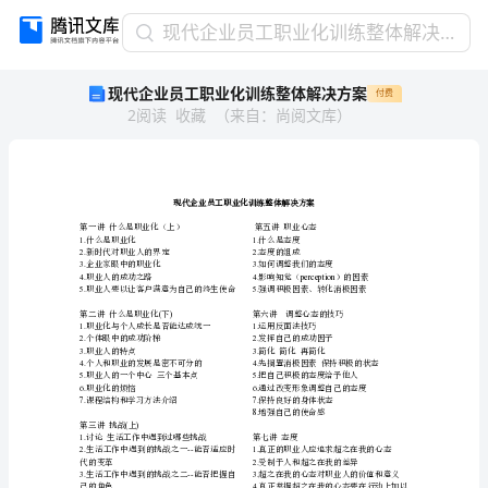
现
现代企业员工职业化训练整体解决方案
代
现代企业员工职业化训练整体解决方案
付费
企
2
阅读
收藏
（
来自
：
尚阅文库
）
业
员
工
职
业
化
第一讲什么是职业化（上）
1.
什么是职业化
1.
2.
新时代对职业人的界定
2.
训
3.
企业家眼中的职业化
3.