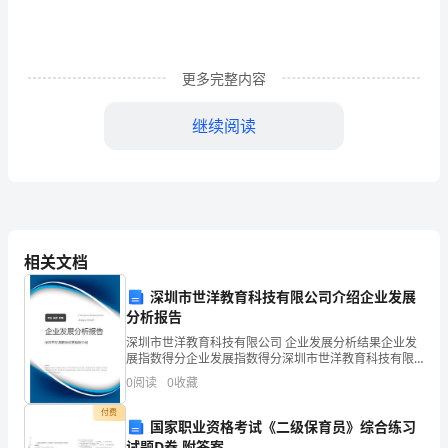
案
第
更多完整内容
一
讲
继续阅读
什
第十一讲职业思考力（上）
5.
1.
职业思考力的涵义
么
2.
以科学的方式进行工作
1.
是
第十二讲职业思考力（下）
2.
职
1.
目的意识和问题意识
3.
相关文档
2.
墨菲定律
4.
业
深圳市世洋教育科技有限公司介绍企业发展
3.
风险管理
分析报告
4.
任何小事都不要忽视创意
化
1.
深圳市世洋教育科技有限公司 企业发展分析结果企业发
（上）
展指数得分企业发展指数得分深圳市世洋教育科技有限
第十三讲职业地完成指派的工作（上）
2.
公司综合得分说明：企业发展指数根据企业规模、企业
0
阅读
0
收藏
1.
接受任务的方式
3.
创新、企业风险、企业活力四个维度对企业发展情况进
1.
2.6w3h
接受任务的法
4.
行评
付费
3.
企业员工的分类
国家职业资格考试《二级保育员》综合练习
什
试题D卷 附答案
4.
完成工作的方法