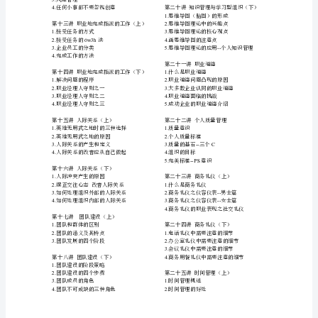
业
作的压力
1.
6.--
生活工作中遇到的挑战之五工作中理解
2.
员
能力差、交往中不理解他人
3.
7.--
生活工作中遇到的挑战之六对自己的职
工
业生涯感到迷茫
5.
职
8.--
生活工作中遇到的挑战之七有良好的职
业道德
业
1.
第四讲挑战下
()
2.
化
1.
变革的三个层次
3.
训
2.
引发变革的因素
4.
3.
企业必须变革的原因
5.
练
4.
企业变革对企业以及个人的影响
5.
企业变革的五个方面
整
6.
企业变革的类型
1.
体
7.
人们面对变革的几种自然反应
2.
8.
个人情感变革曲线
解
决
方