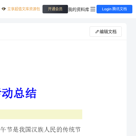
立享超值文库资源包
我的资料库
开通会员
Login 腾讯文档
编辑文档
们再次迎来了端午节。端午节是我国汉族人民的传统节
活动逐渐演变为：吃粽子，赛龙舟，挂菖蒲、艾叶，薰苍
据说，吃粽子和赛龙舟，是为了纪念屈原，所以解放后曾
把端午节定名为“诗人节”，以纪念屈原。至于挂菖蒲、艾叶，薰苍术、白芷，