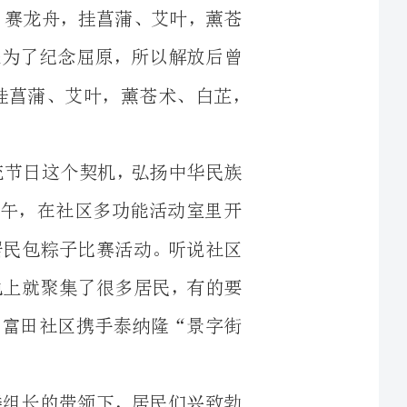
了，为了有效地利用传统节日这个契机，弘扬中华民族
道富田社区5月30日上午，在社区多功能活动室里开
迎端午包粽子大赛”楼组居民包粽子比赛活动。听说社区
到9。30点比赛的活动场地上就聚集了很多居民，有的要
闹。大家在期待中，终于，富田社区携手泰纳隆“景字街
活动现场笑声连连，在楼组长的带领下，居民们兴致勃
勃地包起了粽子。包粽子比赛要求在53分钟时间内，比拼谁包的粽子又多又好。
及腊肉、枸杞、红枣。将浓浓的情谊
…比赛结束后由居民评委评选出一、二等奖、三等奖和参
大家真切地感受和体验了端午节浓浓的节日气氛，并且增
互交流。最后，楼组长将大家一起包好的粽子送到楼组孤
家中，让他们也感受到浓厚的邻里情谊，我们富田社区希