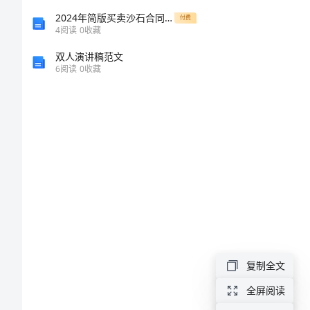
结
2024年简版买卖沙石合同范本
付费
4
阅读
0
收藏
社
双人演讲稿范文
6
阅读
0
收藏
区
端
午
节
主
题
活
动
复制全文
总
结
全屏阅读