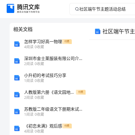
社
区
相关文档
社区端午节主
端
怎样学习好高一物理
付费
午
4
阅读
0
收藏
深圳市金士莱服装有限公司介绍企业发展分析报告
节
2
阅读
0
收藏
主
小升初的考试技巧分享
1
阅读
0
收藏
题
人教版第六册《语文园地六》教学设计
付费
2
阅读
0
收藏
活
苏教版二年级语文下册期末试卷最新
动
1
阅读
0
收藏
《初恋未满》观后感
付费
总
4
阅读
0
收藏