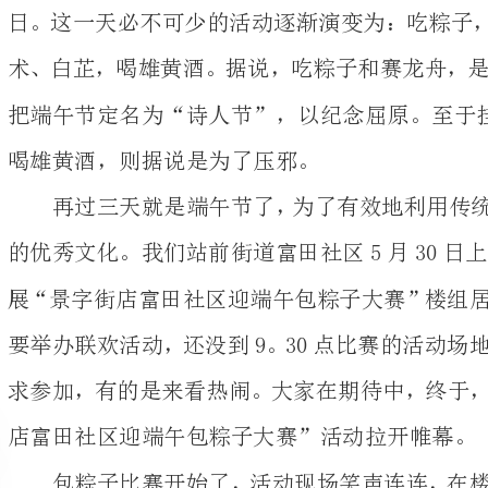
喝雄黄酒，则据说是为了压邪。
再过三天就是端午节
的优秀文化。我们站前街
展“景字街店富田社区
要举办联欢活动，还没
求参加，有的是来看热
店富田社区迎端午包粽子大赛”活动拉开帷幕。
包粽子比赛开始了，
昨天现场就用掉了50斤糯米、100斤粽叶
包进了香浓的粽子里…
与奖。通过这次活动让
进了楼组居民之间的相
寡老人以及困难人员的