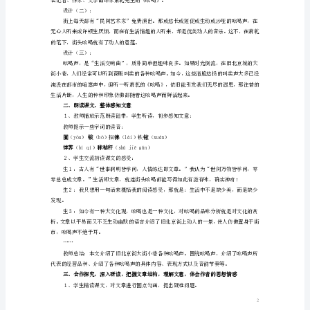
１、情景教学法。
新
２、讨论点拨法。
【教具准备】
人
教
【课时安排】
１课时。
版
【教学过程】
【教学要点】
《吆
喝》
【教
学
【教学步骤】
一、导语设计
目
标】
１、