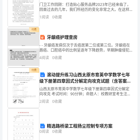
门卫工作回顾：打造贴心服务品牌2023年已经来临了，
“招
回首过去的几年，我们所经历的变化非常之大。在这样
一个快速发展的时代，各个领域的工作也得到了极大的
徕”
1
阅读
0
收藏
改善和完善。在这里，我们来回顾一下门卫工作的发展
历程
“铁
付费
牙龈癌护理查房
铉”
二、朗读课文，整体感知文意
- - 牙龈癌发病仅次于舌癌居第二位或第三位。牙龈癌在
“饽
唇癌、口腔癌中的比例呈逐年下降趋势，早期肿瘤侵犯
牙槽突及颌骨，出现牙齿松动、移位，甚至脱落。局部
4
阅读
0
收藏
教师提示一些字词的读音：
饽”
伴有疼痛。
囿钹徕铉
（yòu）（bō）招（lái）铁（
“秫
付费
滚动提升练习山西太原市育英中学数学七年
饽荠秫秸秆
（bíqí）（shújiēɡǎn）
级下册第四章因式分解定向攻克试题（含答案解
秸
２、学生交流初读课文的感受：
析版）
山西太原市育英中学数学七年级下册第四章因式分解定
秆”
向攻克 考试时间：90分钟；命题人：校教研室考生注
意：1、本卷分第I卷（选择题）和第Ⅱ卷（非选择题）两
2
阅读
0
收藏
“随
部分，满分100分，考试时间90分钟2、答卷前，考
机
发现。
应
精选路桥梁工程扬尘控制专项方案
0
阅读
0
收藏
变”