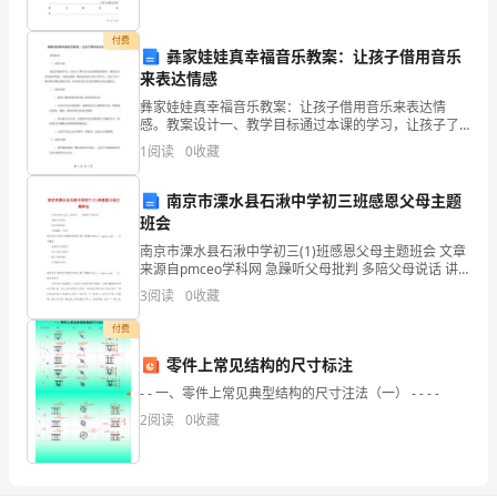
市，吆喝声不绝于耳。
“合
付费
……
彝家娃娃真幸福音乐教案：让孩子借用音乐
辙
来表达情感
押
彝家娃娃真幸福音乐教案：让孩子借用音乐来表达情
感。教案设计一、教学目标通过本课的学习，让孩子了
韵”
解音乐表达情感的重要性，感受音乐的美好和价值，并
1
阅读
0
收藏
通过歌曲《彝家娃娃真幸福》的学习，让孩子们了解中
国少数民族
“油
南京市溧水县石湫中学初三班感恩父母主题
嘴
班会
南京市溧水县石湫中学初三(1)班感恩父母主题班会 文章
滑
来源自pmceo学科网 急躁听父母批判 多陪父母说话 讲
话和颜悦色 生活勤俭、朴实您现在访问的是中国物业经
3
阅读
0
收藏
舌”
理
付费
等
零件上常见结构的尺寸标注
词
- - 一、零件上常见典型结构的尺寸注法（一） - - - -
的
2
阅读
0
收藏
读