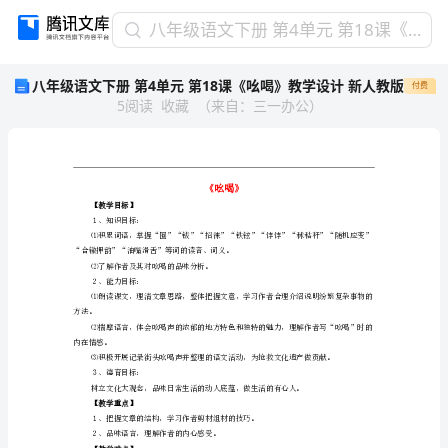
八
八年级语文下册 第4单元 第18课《吆喝》教学设计 新人教版
年
八年级语文下册 第4单元 第18课《吆喝》教学设计 新人教版
付费
级
5
阅读
收藏
（
来自
：
三一办公
）
语
文
下
册
第
《吆喝
4
【教学目标】
１、知识目标：
单