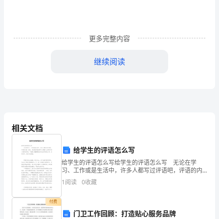
知
识
更多完整内容
目
标：
继续阅读
⑴
设计（一）：
积
累
师播放街头吆喝录音带，学生品评）
词
相关文档
语，
名记者、作家、文学翻译家萧乾先生的《吆喝》。
给学生的评语怎么写
掌
设计（二）：
给学生的评语怎么写给学生的评语怎么写 无论在学
习、工作或是生活中，许多人都写过评语吧，评语的内
握
容、格式、其实很多朋友都不太清楚什么样的评语才是
1
阅读
0
收藏
好的评语，下面是小编整理的给学生的评语怎么写，仅
“囿”
供参考
的笔下，街头吆喝就有了动人的意蕴。
付费
“钹”
门卫工作回顾：打造贴心服务品牌
设计（三）：