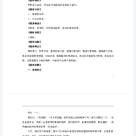
“合辙押韵”“油嘴滑舌”等词的读音、词义。
元
⑵了解作者及其对吆喝的品味分析。
第
２、能力目标：
18
方法。
课
内在情感。
《吆
３、德育目标：
喝》
【教学重点】
教
学
２、品味语言，理解作者的内心感受。
【教学难点】
设
计
【教学方法】