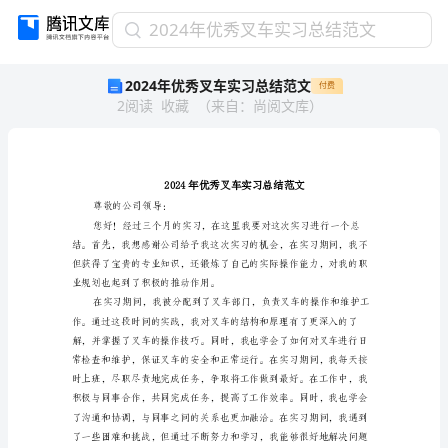
2024
2024年优秀叉车实习总结范文
年
2024年优秀叉车实习总结范文
付费
优
2
阅读
收藏
（
来自
：
尚阅文库
）
秀
叉
车
实
习
总
尊敬的公司领导：
结