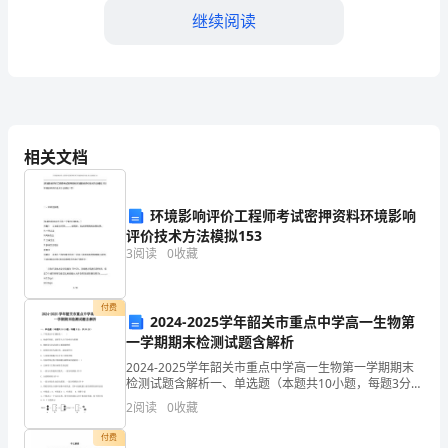
继续阅读
三
个
月
的
相关文档
实
习，
环境影响评价工程师考试密押资料环境影响
在
评价技术方法模拟153
为以后的工作奠定了坚实的基础。
3
阅读
0
收藏
这
里
付费
2024-2025学年韶关市重点中学高一生物第
我
一学期期末检测试题含解析
2024-2025学年韶关市重点中学高一生物第一学期期末
要
检测试题含解析一、单选题（本题共10小题，每题3分，
共30分）1、下列说法中正确的是（ ）A．构成纤维素、
对
2
阅读
0
收藏
淀粉等大分子的单体为果糖B．脂肪
这
付费