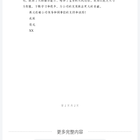
范
文
尊
敬
的
公
司
个领域深耕下去。
领
导：
您
好！
经
更多完整内容
过