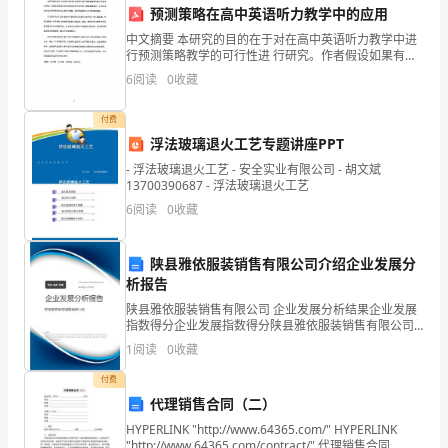
此致
预测策略在高中英语听力教学中的应用
次
中文摘要 本研究的目的在于对在高中英语听力教学中进
敬礼
行预测策略教学的可行性进 行研究。作者假设如果有目
实
的地对高中学生进行听力预测策略教学、并且在英 语听
6
阅读
0
收藏
XX
音过程中指导学生运用听力策略，他们的英语听力水平
习
将
付费
进
浮法玻璃退火工艺专题讲座PPT
行
- 浮法玻璃退火工艺 - 安全实业有限公司 - 胡文斌
13700390687 - 浮法玻璃退火工艺
一
6
阅读
0
收藏
个
陕县雅依服装销售有限公司介绍企业发展分
总
析报告
结。
陕县雅依服装销售有限公司 企业发展分析结果企业发展
指数得分企业发展指数得分陕县雅依服装销售有限公司
首
综合得分说明：企业发展指数根据企业规模、企业创
1
阅读
0
收藏
新、企业风险、企业活力四个维度对企业发展情况进行
评价。
先，
付费
代理销售合同（二）
我
HYPERLINK "http://www.64365.com/" HYPERLINK
"http://www.64365.com/contract/" 代理销售合同