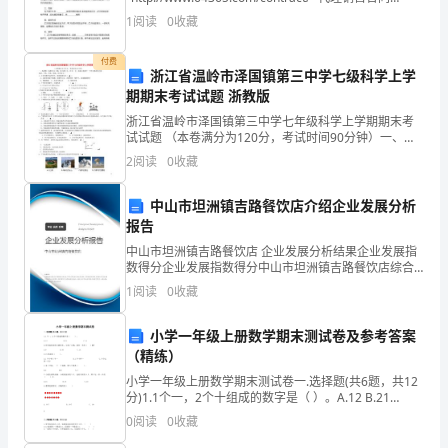
想
（二） 被代理人（甲方）：_
1
阅读
0
收藏
感
付费
谢
浙江省温岭市泽国镇第三中学七级科学上学
期期末考试试题 浙教版
公
浙江省温岭市泽国镇第三中学七年级科学上学期期末考
试试题 （本卷满分为120分，考试时间90分钟）一、选
司
择题（本题有25小题，每小题2分，共50分。请选出各
2
阅读
0
收藏
题中一个符合题意的正确选项，不选、多
给
中山市坦洲镇吉路餐饮店介绍企业发展分析
予
报告
我
中山市坦洲镇吉路餐饮店 企业发展分析结果企业发展指
数得分企业发展指数得分中山市坦洲镇吉路餐饮店综合
这
得分说明：企业发展指数根据企业规模、企业创新、企
1
阅读
0
收藏
业风险、企业活力四个维度对企业发展情况进行评价。
次
该企
小学一年级上册数学期末测试卷及参考答案
实
（精练）
小学一年级上册数学期末测试卷一.选择题(共6题，共12
习
分)1.1个一，2个十组成的数字是（ ）。A.12 B.21
C.112.停车场原来有8辆汽车，又
的
0
阅读
0
收藏