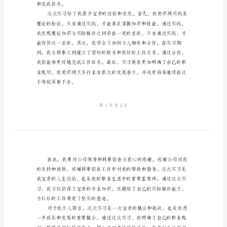
范
文
业规划也起到了积极的推动作用。
2024
年
优
秀
叉
车
实
习
总
和完成任务。
结