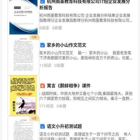
杭州雨墨教育科技有限公司介绍企业发展分
复
析报告
起
杭州雨墨教育科技有限公司 企业发展分析结果企业发展
指数得分企业发展指数得分杭州雨墨教育科技有限公司
着
综合得分说明：企业发展指数根据企业规模、企业创
第六章结语
6
阅读
0
收藏
新、企业风险、企业活力四个维度对企业发展情况进行
评价。
至
付费
家乡的小山作文范文
关
家乡的小山作文范文 篇一：家乡的小山 我爱老舍笔
重
下济南那圈可爱的小山，爱桂林形态万千的奇山，也爱
张家界那鬼斧神工的群山，可我更爱我家乡的小山。
11
阅读
0
收藏
我家乡的小山就在我老家的后面。每次放假回去，
要
的
寓言《鹬蚌相争》课件
作
- 战国时候，中原大地并立着七个小国,秦国最强大，其他
六个国家势力较弱，但相互之间实力相当。秦王一直野
用。
心勃勃，想消灭其他六国，统一天下。但他心里明白：
171
阅读
0
收藏
如果直接与六国为敌，即使自己再强大，也很难
为
付费
了
语文小升初测试题
提
语文小升初测试题 真理诞生于一百个问号之后 有人
说过这样一句话：真理诞生于一百个问号之后。其实，