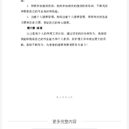
章
前
作，保证患者的安全和护理质量。
言
护
士
第四章团队合作与协作
是
医
疗
质的护理服务。
团
队
中
至
关
更多完整内容