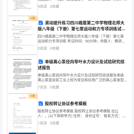
这句话本身就是一个真理。 纵观千百年来的科学技术
高
9
阅读
0
收藏
开展史，那些定理、定律、学说的发现者、创立者
自
付费
滚动提升练习四川峨眉第二中学物理北师大
己
版八年级（下册）第七章运动和力专项训练试题
（解析版）
的
四川峨眉第二中学物理北师大版八年级（下册）第七章
运动和力专项训练 考试时间：90分钟；命题人：教研组
考生注意：1、本卷分第I卷（选择题）和第Ⅱ卷（非选择
专
0
阅读
0
收藏
题）两部分，满分100分，考试时间90分钟2、答
业
单级离心泵径向导叶水力设计及试验研究综
述报告
水
单级离心泵径向导叶水力设计及试验研究综述报告单级
平
离心泵是目前工业上较为常见和应用广泛的离心泵类型
之一。径向导叶是单级离心泵的核心部件之一，其水力
7
阅读
0
收藏
和
性能设计和优化对于单级离心泵的性能和效率具有重要
影响，也
付费
个
股权转让协议参考模板
人
股权转让协议参考模板 股权转让协议参考模板 出让
人：，(以下简称甲方) 住所： 身份证号： 联系方式： 受
能
让人：，(以下简称乙方) 住所： 身份证号： 联系方式：
1
阅读
0
收藏
鉴于(以下简称“公司〞)系经市场监视
力，