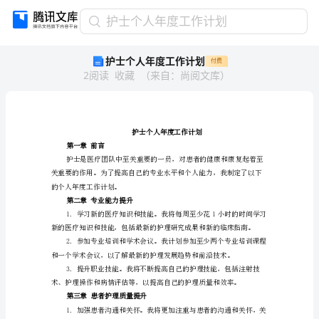
护
护士个人年度工作计划
士
护士个人年度工作计划
付费
个
2
阅读
收藏
（
来自
：
尚阅文库
）
人
年
度
工
作
护士个人年度工
计
第一章前言
划