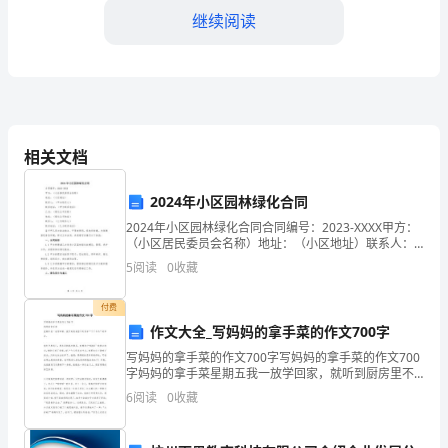
重
继续阅读
要
的
一
员，
相关文档
对
2024年小区园林绿化合同
突，促进团队的和谐与稳定。
患
2024年小区园林绿化合同合同编号：2023-XXXX甲方：
第五章自我管理与发展
（小区居民委员会名称）地址：（小区地址）联系人：
者
（甲方联系人）联系电话：（甲方联系电话）乙方：
5
阅读
0
收藏
（绿化公司名称）地址：（绿化公司地址）联系人：
的
付费
健
作文大全_写妈妈的拿手菜的作文700字
能。
康
写妈妈的拿手菜的作文700字写妈妈的拿手菜的作文700
字妈妈的拿手菜星期五我一放学回家，就听到厨房里不
和
时传来“丁丁冬冬”的声音。我打开厨房门，原来是妈妈在
6
阅读
0
收藏
做菜，好稀奇！“妈妈！”我脱口而出，她
康
和更新自己的专业知识和技能。