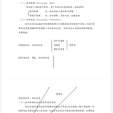
章
会
计
【课时分配】2学时
信
息
一、会计数据与会计信息
系
统
概
述
【本
章
期性的特点。
的
（一）会计数据（AccountingDate）
学