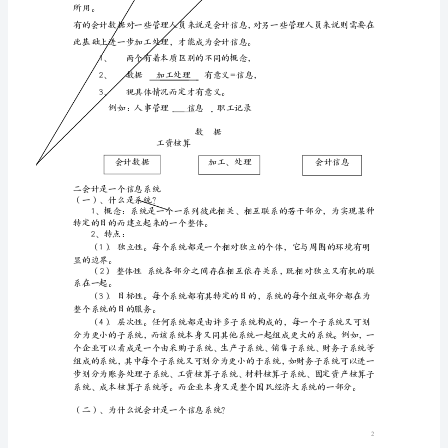
习
目
（二）会计信息（AccountingIn
的
与
要
主要包括：
求】
通
过
本
章
⑵定向信息：现在、过去的信息
的
学
习，