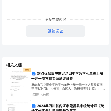
使
学
更多完整内容
生
了
继续阅读
解
管
会
⑶决策信息：未来信息
（三）会计数据与会计信息区别与联系
计
数
相关文档
付费
据、
难点详解重庆市兴龙湖中学数学七年级上册
所用。
一元一次方程专题测评试卷
会
重庆市兴龙湖中学数学七年级上册一元一次方程专题测
评 考试时间：90分钟；命题人：教研组考生注意：1、
计
本卷分第I卷（选择题）和第Ⅱ卷（非选择题）两部分，满
1
阅读
0
收藏
分100分，考试时间90分钟2、答卷前，考生务必
信
1、
2024年四川省内江市隆昌县中级统计师《统
息
2、
计工作实务》押题密卷及答案