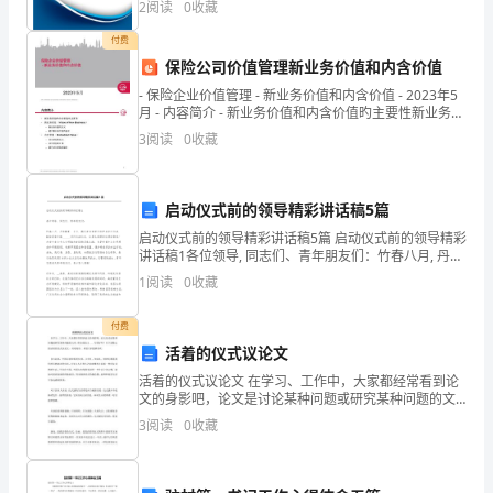
理
2
阅读
0
收藏
新、企业风险、企业活力四个维度对企业发展情况进行
解
评价。
付费
保险公司价值管理新业务价值和内含价值
会
- 保险企业价值管理 - 新业务价值和内含价值 - 2023年5
计
月 - 内容简介 - 新业务价值和内含价值旳主要性新业务价
值
3
阅读
0
收藏
是
（二）、为什么说会计是一个信息系统？
一
启动仪式前的领导精彩讲话稿5篇
个
启动仪式前的领导精彩讲话稿5篇 启动仪式前的领导精彩
讲话稿1各位领导, 同志们、青年朋友们：竹春八月, 丹桂
以
飘香. 今天, 我们在这里举行保护母亲河行动, 解放军青年
1
阅读
0
收藏
林______项目启
提
付费
供
活着的仪式议论文
财
活着的仪式议论文 在学习、工作中，大家都经常看到论
文的身影吧，论文是讨论某种问题或研究某种问题的文
务
章。你知道论文 ___写的好吗？以下是精心的活着的仪式
3
阅读
0
收藏
议论文，欢迎阅读，希望大家能够喜欢。 自
信