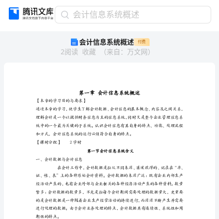
会
会计信息系统概述
计
会计信息系统概述
付费
信
2
阅读
收藏
（
来自
：
万文网
）
息
系
统
概
述
【本章的学习目的与要求】
第
一