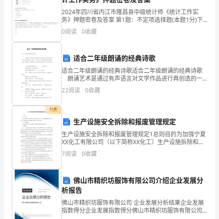
3、
视具体情况而定才有意义。
的
2024年四川省内江市隆昌县中级统计师《统计工作实
务》押题密卷及答案 第1题：不定项选择题(本题1分)下
例
基
表是某国资金流量表非金融交易部分简表请根据上述资
0
阅读
0
收藏
料回答下列问题：资金流量表中，记录各部门应收资金
本
数据
工资核算
适合二年级朗诵的经典诗歌
概
适合二年级朗诵的经典诗歌适合二年级朗诵的经典诗歌
会计数据
朗诵艺术是通过有声语言对文学作品进行再创造的一
念、
种语言表演艺术,那么二年级学生如何朗诵经典的诗歌?下
22
阅读
0
收藏
面是小编给大家整理的二年级经典诗歌朗诵，供
内
二会计是一个信息系统
（一）、什么是系统？
付费
容
生产设施安全拆除和报废管理规定
特定的目的而建立起来的一个整体。
及
生产设施安全拆除和报废管理规定1总则目的为加强宁夏
2、特点：
XX化工有限公司（以下简称XX化工）生产设施拆除和报
之
废管理， 规范生产设施安全拆除、报废程序和要求。特
7
阅读
0
收藏
制订本规定。适用范围本规定适用于XX化工所属的生
显的边界。
间
佛山市精织坊服饰有限公司介绍企业发展分
系在一起。
关
析报告
系，
佛山市精织坊服饰有限公司 企业发展分析结果企业发展
整个系统的目的服务。
指数得分企业发展指数得分佛山市精织坊服饰有限公司
综合得分说明：企业发展指数根据企业规模、企业创