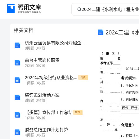
2024
二
相关文档
2024二建
建
杭州云涵贸易有限公司介绍企业发展分析报告
《水
0
阅读
0
收藏
利
前台主管岗位职责
2
阅读
0
收藏
水
2024年初级银行从业资格证《个人理财》考前冲刺试题A卷 附解析
付费
1
阅读
0
收藏
电
装饰策划活动方案
3
阅读
0
收藏
工
【多篇】宣传部工作总结
付费
程
1
阅读
0
收藏
财务总结工作计划打算
专
4
阅读
0
收藏