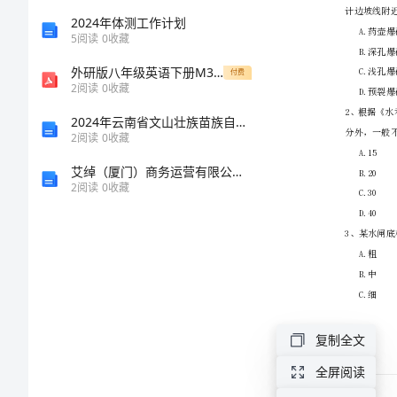
业
2024年体测工作计划
5
阅读
0
收藏
管
外研版八年级英语下册M3测习题
付费
2
阅读
0
收藏
理
2024年云南省文山壮族苗族自治州广南县材料员专业管理实务考试题库【考点梳理】
2
阅读
0
收藏
与
艾绰（厦门）商务运营有限公司介绍企业发展分析报告
实
2
阅读
0
收藏
务》
考
前
复制全文
练
全屏阅读
习