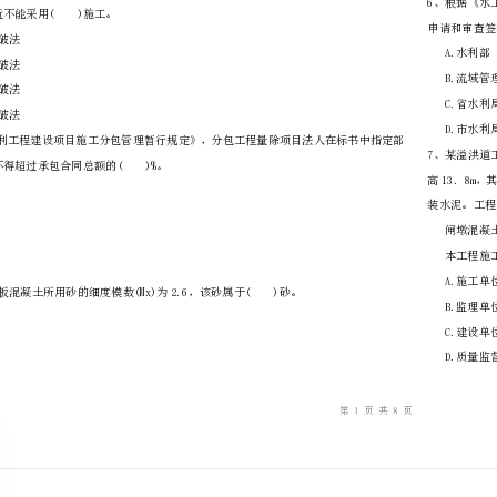
………
不
………………
…….
准
………………
答
…….
合题意）
题
……………
计边坡线附近不能采用()施工。
A.药壶爆破法
B.深孔爆破法
C.浅孔爆破法
D.预裂爆破法
分外，一般不得超过承包合同总额的()%。
A.15
B.20