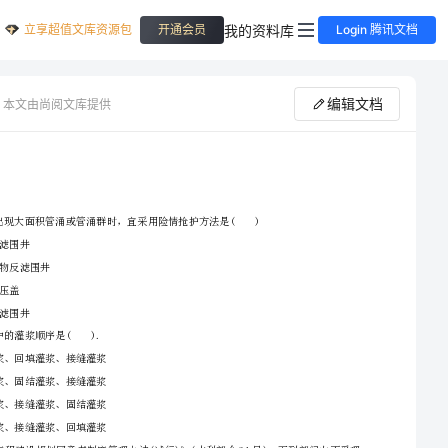
立享超值文库资源包
我的资料库
开通会员
Login 腾讯文档
编辑文档
本文由尚阅文库提供
D.特细
2024二建《水利水电工程专业管理与实务》考前练习I卷附答案
A.砂石反滤围井
B.土工织物反滤围井
C.反滤层压盖
2、请首先按要求在试卷的指定位置填写您的姓名、准考证号等信息。
D.梢料反滤围井
3、请仔细阅读各种题目的回答要求，在密封线内答题，否则不予评分。