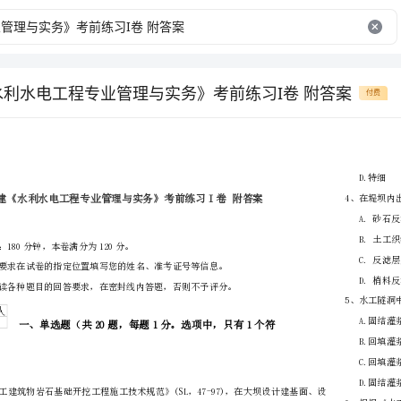
《水利水电工程专业管理与实务》考前练习I卷 附答案
付费
省
（市区）
姓名
准考证号
………
密
……….………
…
考试须知：
封
………………
1、考试时间：180分钟，本卷满分为120分。
…
线
………………
…
内
……..………