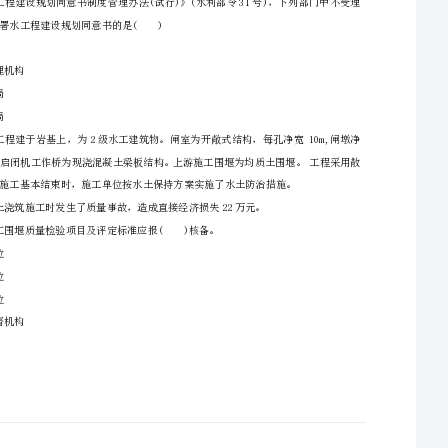
一、单选题（共20题，每题1分。选项中，只有1个符
1、根据《水工建筑物岩石基础开挖工程施工技术规范》(SL，47-97)，在大坝设计建基面、设
A.水利部
B.流域管理机构
C.省水利局
D.市水利局
2、根据《水利工程建设项目施工分包管理暂行规定》，分包工程量除项目法人在标书中指定部