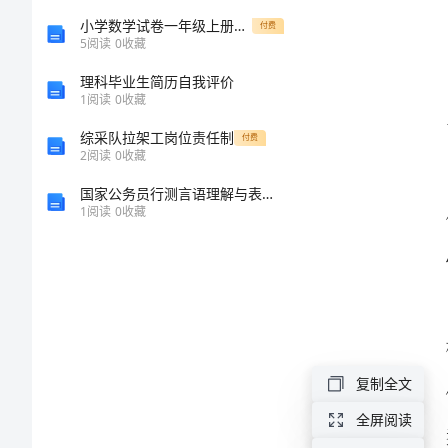
后
小学数学试卷一年级上册期中测试卷（历年真题）word版
付费
5
阅读
0
收藏
感
理科毕业生简历自我评价
煎
1
阅读
0
收藏
慎地歌颂。
饼
综采队拉架工岗位责任制
付费
2
阅读
0
收藏
侠
国家公务员行测言语理解与表达阅读理解模拟试卷及答案（有一套）
观
1
阅读
0
收藏
后
感
煎
饼
侠
复制全文
观
全屏阅读