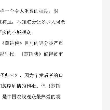
但无论怎样，以当下中国院线电影的水准来说，《煎饼侠》目前的评分被严重
低估了。在这个近乎恬不知耻的对IP进行透支的电影时代，《煎饼侠》值得被审
它是暑期档中的最大惊喜，某种程度上超过《大圣归来》，因为毕竟后者的口
碑一直不俗，更因为它是动画，技术的隆重能让人们忽略剧情的稚嫩。但《煎饼
侠》不同，它是喜剧，甚至掺杂了部分闹剧的成分，是中国院线观众最热爱的类
道从什么时候开始，中国的院线喜剧开始主打一句宣传语，叫“笑中带
泪”。这都是那群出身于八线小城，在《知音》和《读者》浸淫中长大的公关团队
的杰作。他们热爱这种既用喜剧招徕客人，又用眼泪表示深刻的假模假式的矛盾短
语。其实，笑中带泪是一种很复杂的情感，能用电影推动人们达到这种情绪，很
难。之前几乎所有有这个企图的电影都让这句宣传语沦为了笑话。《煎饼侠》算是