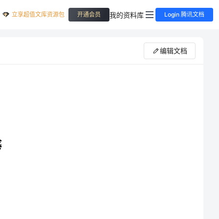
立享超值文库资源包
我的资料库
开通会员
Login 腾讯文档
编辑文档
是因为过于屌丝化的名字，再加上暑期档这样一个令人沮丧的档期，对
《煎饼侠》一直没有太多期待。那张浮夸的海报太过狗血，不知道会让多少人误会