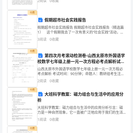
2
阅读
0
收藏
干海参。全世界有海参约10
我
付费
成
假期超市社会实践报告
功
假期超市社会实践报告 假期超市社会实践报告（精选篇
1） 这个假期我去了一次有意义的“社会实践”活动，
在
在重百超市卖糖。 过了十天简直非人的生活。 总结
3
阅读
0
收藏
出：生活不是想象的那么容易! 第一天，我
我
付费
第四次月考滚动检测卷-山西太原市外国语学
成
校数学七年级上册一元一次方程必考点解析试题
（详解）
长
山西太原市外国语学校数学七年级上册一元一次方程必
考点解析 考试时间：90分钟；命题人：教研组考生注
的
意：1、本卷分第I卷（选择题）和第Ⅱ卷（非选择题）两
2
阅读
0
收藏
部分，满分100分，考试时间90分钟2、答卷前，考
过
付费
大班科学教案：磁力组合与生活中的应用分
程
析
大班科学教案：磁力组合与生活中的应用分析引言：磁
中，
力是一种自然现象，它一直被广泛地应用于我们的生活
中。例如，我们可以利用磁力将各种金属物品吸附在一
1
阅读
0
收藏
有
起，利用磁力将电能转化为机械能，利用磁力制作制冷
机等等。
付费
许