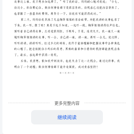
讲
话：
坚
持
助
我
成
更多完整内容
功
继续阅读
四
年