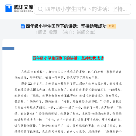
四
四年级小学生国旗下的讲话：坚持助我成功
年
四年级小学生国旗下的讲话：坚持助我成功
付费
级
1
阅读
收藏
（
来自
：
尚阅文库
）
小
学
生
国
1
旗
下
的