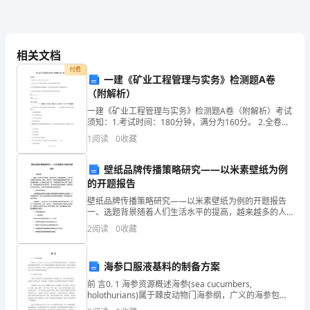
级
小
相关文档
学
付费
一建《矿业工程管理与实务》检测题A卷
生
（附解析）
国
一建《矿业工程管理与实务》检测题A卷（附解析）考试
须知：1.考试时间：180分钟，满分为160分。 2.全卷共
旗
三大题，包括单项选择题、多项选择题和案例分析题。3.
1
阅读
0
收藏
作答单项选择题和多项选择题时，采用2B
下
壁纸品牌传播策略研究——以米素壁纸为例
的
了，最后，在比赛中获得一等奖。
的开题报告
壁纸品牌传播策略研究——以米素壁纸为例的开题报告
讲
一、选题背景随着人们生活水平的提高，越来越多的人
注重家居装修，从而带动了建材市场的发展。其中，壁
话：
2
阅读
0
收藏
纸作为一种时尚高端的墙面装饰材料，备受消费者青
睐。作为壁
坚
11
海参口服液基料的制备方案
持
前 言0. 1 海参资源概述海参(sea cucumbers,
holothurians)属于棘皮动物门海参纲，广义的海参包括
助
海参纲所有的种类。水产上的海参系指那些可供食用的