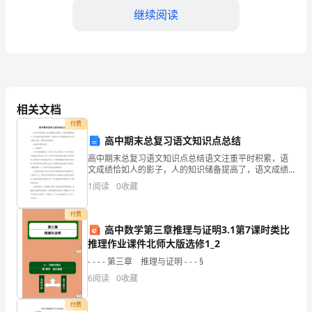
路
继续阅读
的
安
全
性。
相关文档
卸、修理或改装电器。
2.
付费
高中期末总复习语文知识点总结
在
高中期末总复习语文知识点总结语文注重平时积累，语
文成绩恰如人的影子，人的知识储备提高了，语文成绩
使
安全使用。
自然也会有提高，下面是xx为大家整理的有关高中语文
1
阅读
0
收藏
知识点总结，希望对你们有帮助!高中语文知识点总结1、
用
基
付费
大
高中数学第三章推理与证明3.1第7课时类比
方。
推理作业课件北师大版选修1_2
功
- - - - 第三章 推理与证明 - - - §
率
6
阅读
0
收藏
电
付费