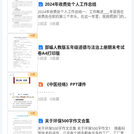
器
2024年收费处个人工作总结
载。
2024年收费处个人工作总结一、工作概述____年是我在
时，
收费处任职的第三个年头，在这一年里，我按照部门的
工作安排，认真完成了各项任务。主要工作内容包括收
要
2
阅读
0
收藏
取费用、核对账目、处理异常情况、协助其他部门等。
确
引发触电事故。
付费
保
部编人教版五年级道德与法治上册期末考试
卷A4打印版
插
免因不慎触电。
1
阅读
0
收藏
座
能
付费
电线和插座的质量和连接可靠。
《中医经络》PPT课件
够
- - - - - - - -
承
3
阅读
0
收藏
触电事故。
受
付费
所
关于环保500字作文合集
在的危险。
需
关于环保500字作文合集 关于环保500字作文1 随着科
学技术的进步，几乎每个城市都有许多的工厂，工厂里