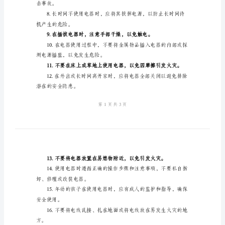
提
示
载，避免过载引发火灾。
语
1.
使
过热引发火灾。
用
电
或维修。
器
前
灾。
要
检
查
击事故。