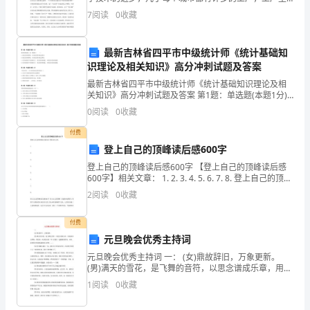
每天排出的污水都污染了许多江河、湖泊，导致大部分
的
7
阅读
0
收藏
的鱼虾中毒死亡;同时也威胁这自然界里的生物和人
电
最新吉林省四平市中级统计师《统计基础知
流
识理论及相关知识》高分冲刺试题及答案
负
最新吉林省四平市中级统计师《统计基础知识理论及相
关知识》高分冲刺试题及答案 第1题：单选题(本题1分)
需求法则是指，就一般商品（ ）。A.商品的价格降
载，
0
阅读
0
收藏
低，对商品的需求就会提高B.商品的价格降低，对商
避
付费
登上自己的顶峰读后感600字
免
登上自己的顶峰读后感600字 【登上自己的顶峰读后感
600字】相关文章： 1. 2. 3. 4. 5. 6. 7. 8. 登上自己的顶峰
过
读后感600字 登上自己的顶峰 王斌帅内容简介：有四个
2
阅读
0
收藏
人准备登从
载
付费
引
元旦晚会优秀主持词
发
元旦晚会优秀主持词 一： (女)鼎故辞旧，万象更新。
(男)满天的雪花，是飞舞的音符，以思念谱成乐章，用祝
火
福奏出所盼，带给你，欢欣快乐的一年!让我们一起静静
1
阅读
0
收藏
地等待：未来、
灾。