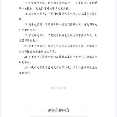
插
座
机产生的危险。
和
电
源
测电源插座，以免发生危险。
线
是
否
潜在的安全隐患。
破
损，
确
保
电
更多完整内容