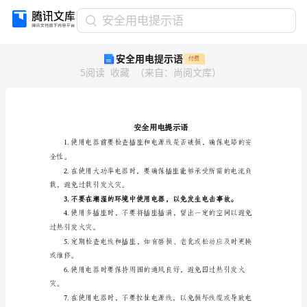
安
安全用电提示语
全
安全用电提示语
付费
用
5
阅读
收藏
（
来自
：
尚阅文库
）
电
提
示
语
安
全
用
全性。
电