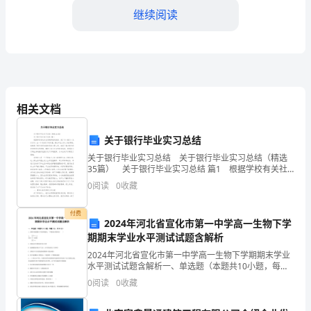
程
继续阅读
中，
我
充
助。
分
相关文档
三、教研活动与学术交流
发
关于银行毕业实习总结
挥
关于银行毕业实习总结 关于银行毕业实习总结（精选
35篇） 关于银行毕业实习总结 篇1 根据学校有关社
了
会实践课程的安排，我于与--银行--支行实习。在一个月
0
阅读
0
收藏
的实习时间里，通过单位工作人员的帮助
教
付费
2024年河北省宣化市第一中学高一生物下学
育
期期末学业水平测试试题含解析
教
2024年河北省宣化市第一中学高一生物下学期期末学业
水平测试试题含解析一、单选题（本题共10小题，每题3
学
分，共30分）1、如图为氨基酸分子的结构通式，下列叙
0
阅读
0
收藏
述正确的是( )A．结构④在生物体内约有2
的