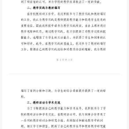
结
学
结，主要包括以下几
校
一、项目参与与研究成果
教
科
研
个
人
工
作
总
结