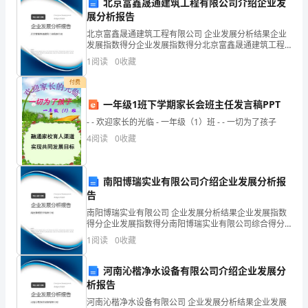
北京富鑫晟通建筑工程有限公司介绍企业发
优
展分析报告
北京富鑫晟通建筑工程有限公司 企业发展分析结果企业
势，
发展指数得分企业发展指数得分北京富鑫晟通建筑工程
作。
有限公司综合得分说明：企业发展指数根据企业规模、
1
阅读
0
收藏
并
企业创新、企业风险、企业活力四个维度对企业发展情
况进
四、自我提升与反思
付费
结
一年级1班下学期家长会班主任发言稿PPT
合
- - 欢迎家长的光临 - 一年级（1）班 - - 一切为了孩子
自
4
阅读
0
收藏
身
南阳博瑞实业有限公司介绍企业发展分析报
的
告
专
南阳博瑞实业有限公司 企业发展分析结果企业发展指数
得分企业发展指数得分南阳博瑞实业有限公司综合得分
业
说明：企业发展指数根据企业规模、企业创新、企业风
1
阅读
0
收藏
险、企业活力四个维度对企业发展情况进行评价。该企
知
业的
河南沁楷净水设备有限公司介绍企业发展分
识
析报告
河南沁楷净水设备有限公司 企业发展分析结果企业发展
和