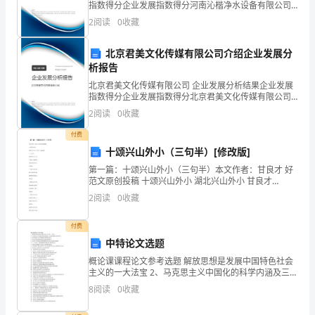
指数得分企业发展指数得分河南沁楷净水设备有限公司
综合得分说明：企业发展指数根据企业规模、企业创
经
2
阅读
0
收藏
新、企业风险、企业活力四个维度对企业发展情况进行
评价。
验，
北京君美文化传媒有限公司介绍企业发展分
析报告
积
北京君美文化传媒有限公司 企业发展分析结果企业发展
极
指数得分企业发展指数得分北京君美文化传媒有限公司
综合得分说明：企业发展指数根据企业规模、企业创
2
阅读
0
收藏
参
新、企业风险、企业活力四个维度对企业发展情况进行
评价。
付费
与
十颂兴山外小（三句半）[修改版]
教
第一篇：十颂兴山外小（三句半）本文作者：甘良才 好
范文原创投稿 十颂兴山外小 湖北兴山外小 甘良才
科
（443700） （三句半） 我们四人台上站， 专把外小来
2
阅读
0
收藏
称赞， 到底用啥来表达， 听哈看。 一颂兴山
研
付费
项
中特论文选题
概论课课程论文参考选题 解放思想是发展中国特色社会
目
主义的一大法宝 2、马克思主义中国化的科学内涵及三大
理论成果之间的关系。 3、论马克思主义中国化的历史经
8
阅读
0
收藏
的
验及启示4、论毛泽东的创新思想及其创新