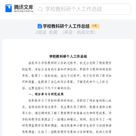
学
学校教科研个人工作总结
校
学校教科研个人工作总结
付费
教
2
阅读
收藏
（
来自
：
尚阅文库
）
科
研
个
人
工
作
总