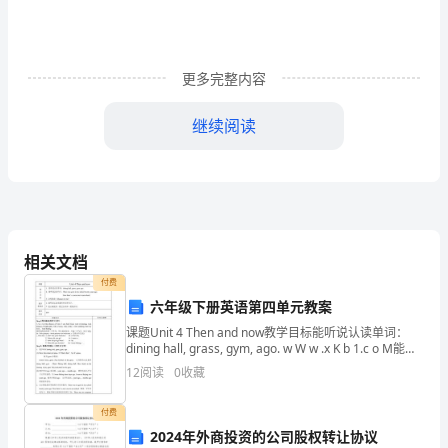
去
的
更多完整内容
一
年
继续阅读
里，
我
急，想员工之所想。
保
安
相关文档
付费
部
六年级下册英语第四单元教案
紧
课题Unit 4 Then and now教学目标能听说认读单词：
dining hall, grass, gym, ago. w W w .x K b 1.c o M能听
紧
说认读句子：Th
12
阅读
0
收藏
围
付费
绕
2024年外商投资的公司股权转让协议