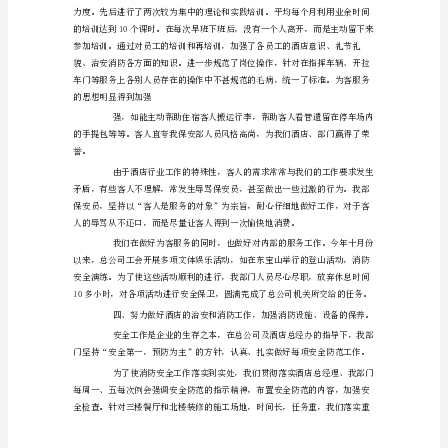
人
工
极性和创造性。
作
总
结
范
积极性和创造性。涌现了许多感人的事例。
文
新
年
人身和财产安全。
将
至，
在
过