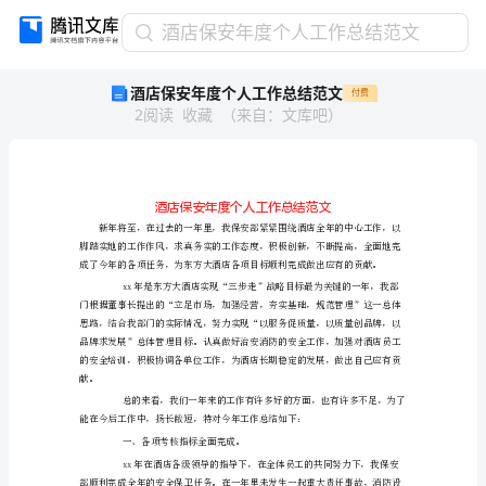
酒
酒店保安年度个人工作总结范文
店
酒店保安年度个人工作总结范文
付费
保
2
阅读
收藏
（
来自
：
文库吧
）
安
年
度
个
人
工
作