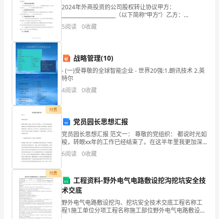
2024年外商投资的公司股权转让协议甲方：
酒
的思想明显得到加强
______________________（以下简称“甲方”）乙方：
______________________（以下简称“乙方”）丙方：_________
店
5
阅读
0
收藏
全
战略管理(10)
年
誉。
- (一)受尊敬的全球智能企业 - 世界20强:1.朗讯技术 2.英
的
特尔
4
阅读
0
收藏
中
心
付费
党员园长思想汇报
工
党员园长思想汇报 范文一： 尊敬的党组织： 都说时光如
梭，转眼xx年的工作已经结束了。在这半年里我更加深
作，
刻地体会到了做老师的艰辛和快乐，我把自己的青春倾
6
阅读
0
收藏
注于我所钟爱的教育事业上，倾注于每一个学生身上。
以
付费
脚
工程资料-野外电气电路敷设挖沟挖坑安全技
术交底
踏
野外电气电路敷设挖沟、挖坑安全技术交底工程名称工
程1施工单位分项工程名称施工部位野外电气电路敷设挖
实
沟挖坑安全技术交底交底内容：1.挖沟、挖坑前应了解地