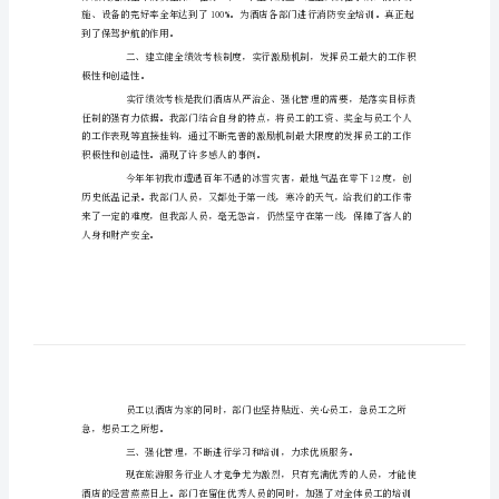
总
结
范
文
献。
酒
店
保
一、各项考核指标全面完成。
安
年
度
个
到了保驾护航的作用。