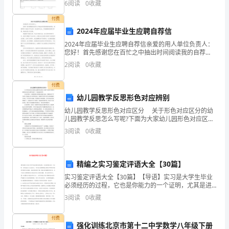
6
阅读
0
收藏
下设施情况，如发现有其他电缆、管路等设施，应停止
地
该
付费
的
2024年应届毕业生应聘自荐信
2024年应届毕业生应聘自荐信亲爱的用人单位负责人：
工
您好！首先感谢您在百忙之中抽出时间阅读我的自荐
信。我是即将于2024年毕业的一名应届毕业生，怀着满
2
阅读
0
收藏
作
腔的热情与梦想，竭诚向贵公司应聘。我就读于某某大
学
作
付费
幼儿园教学反思形色对应辨别
风，
幼儿园教学反思形色对应区分 关于形色对应区分的幼
儿园教学反思怎么写呢?下面为大家幼儿园形色对应区分
求
教学反思了，欢送阅读参考! 在这节课中，从课前的复
3
阅读
0
收藏
习到课内的展示交流，我都注重了学生的自主探索
真
务
精编之实习鉴定评语大全【30篇】
实
实习鉴定评语大全【30篇】【导语】实习是大学生毕业
必须经历的过程，它也是你能力的一个证明，尤其是进
的
入大企业实习，可以充分发挥和展示你的才华和在学校
3
阅读
0
收藏
里学到的专业技能，加深对职业的了解，确认喜欢或擅
工
长
付费
强化训练北京市第十二中学数学八年级下册