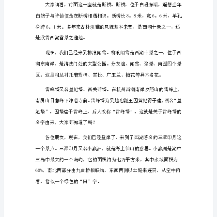
湖
导
游
词
（精
选
篇
1）
的山山水水永远留在您美好的记忆中。
各
位
亲
爱
的