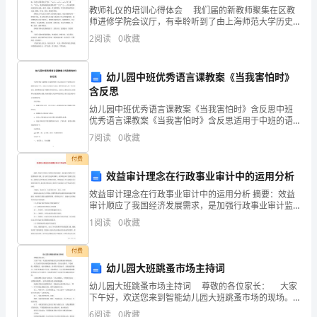
仪，
教师礼仪的培训心得体会 我们届的新教师聚集在区教
师进修学院会议厅，有幸聆听到了由上海师范大学历史
大
系范教授举办得关于“教师礼仪”的讲座。整个讲座内容主
2
阅读
0
收藏
要分为三大块：教师学礼仪的重要性、教师个人形象、
家
可
幼儿园中班优秀语言课教案《当我害怕时》
含反思
以
幼儿园中班优秀语言课教案《当我害怕时》含反思中班
优秀语言课教案《当我害怕时》含反思适用于中班的语
叫
言主题教学活动当中，让幼儿大胆表达与表述，懂得害
7
阅读
0
收藏
怕是人的一种正常反应，能够积极尝试寻找解决害怕的
我
办法，让
付费
杨
效益审计理念在行政事业审计中的运用分析
效益审计理念在行政事业审计中的运用分析 摘要：效益
导。
审计顺应了我国经济发展需求，是加强行政事业审计监
督的有效手段。但与西方发达国家相比，我国效益审计
我
1
阅读
0
收藏
名字由来，大家都知道了吗？
发展历史较短，需要深入研究效益审计的相关理论，使
想
付费
幼儿园大班跳蚤市场主持词
你
幼儿园大班跳蚤市场主持词 尊敬的各位家长： 大家
们
下午好，欢送您来到智能幼儿园大班跳蚤市场的现场。
为了让孩子们初步感受到市场经济、学会认识货币、
6
阅读
0
收藏