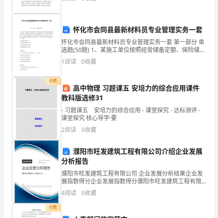
来
学会推销、购置商品，设计促销标语、培养孩子们
杭
怀化市会同县最新材料员专业管理实务一套
州
怀化市会同县最新材料员专业管理实务一套 第一部分 单
看，恰似一个绿色的“田”字。
选题(50题) 1、某施工单位按照经常储备定额、保险储备
之
定额和季节储备定额储备工程用料，实践中经常发生供
1
阅读
0
收藏
应不及时造成停工待料，有时又会超储积压
前
付费
一
高中物理 习题课五 安培力的综合应用课件
教科版选修31
定
- 习题课五 安培力的综合应用 - 课堂探究 - 达标测评 -
课堂探究 核心导学·要
听
2
阅读
0
收藏
说
濮阳市旺发建筑工程有限公司介绍企业发展
过，
分析报告
“上
濮阳市旺发建筑工程有限公司 企业发展分析结果企业发
展指数得分企业发展指数得分濮阳市旺发建筑工程有限
公司综合得分说明：企业发展指数根据企业规模、企业
有
4
阅读
0
收藏
创新、企业风险、企业活力四个维度对企业发展情况进
行评
天
付费