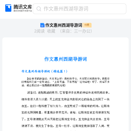
作
作文惠州西湖导游词
文
作文惠州西湖导游词
付费
惠
2
阅读
收藏
（
来自
：
三一办公
）
州
西
湖
导
游
词
作