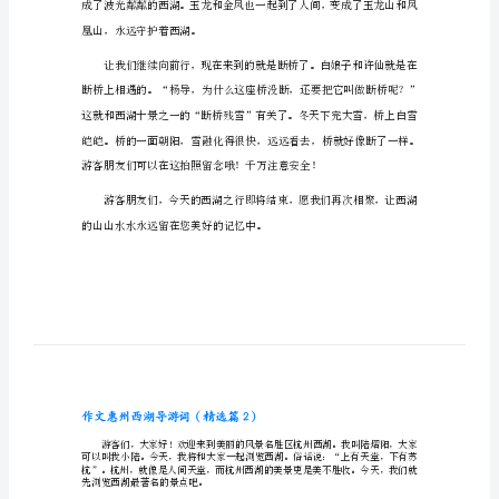
作文惠州西湖导游词（精选篇1）
文
惠
州
说，就让我们去一饱西湖的美丽风光吧！
西
湖
导
游
词
作
文
惠
州
凰山，永远守护着西湖。
西