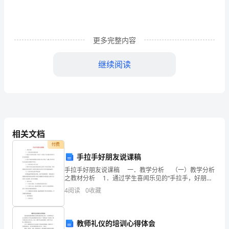
游
客
更多完整内容
们，
继续阅读
大
作文惠州西湖导游词（精选篇2）
家
早
上
相关文档
好！
先浏览西湖最著名的景点吧。
付费
我
手拉手好朋友说课稿
手拉手好朋友说课稿 一．教学分析 （一）教学分析
叫
之教材分析 1．通过学生喜闻乐见的“手拉手，好朋友”
的主题引导其学习设计连续纹样。 2．提出“如何用简
4
阅读
0
收藏
杨
便的方法剪
子
教师礼仪的培训心得体会
是欣赏西湖雪景之佳地。