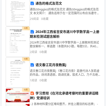
成
通告的格式及范文
绩，
通告(tōnggào)的格式及范文 通告(tōnggào)的格式及范
文 本文简介： 通告适用于在一定范围内公布应当遵守或
并
周知的事项(shìxiàng)，下面小范文网为大家详细介绍通
29
阅读
0
收藏
告
且
付费
2024年江西省吉安市遂川中学数学高一上册
也
期末检测试题含解析
遇
2024年江西省吉安市遂川中学数学高一上册期末检测试
题含解析一、单选题（本题共8小题，每题5分，共40
到
分）1、已知函数，若正实数、、、互不相等，且，则的
2
阅读
0
收藏
取值范围为（ ）A. B.C. D.2、已
了
付费
语文春江花月夜教案j
一
语文春江花月夜教案j 《春江花月夜》是唐代诗人张若虚
些
的作品，诗词清语丽，韵调优美，脍炙人口，乃千古绝
唱，是值得我们学习的佳作!下面就是给大家带来的《春
1
阅读
0
收藏
挑
江花月夜》优质课获奖教案，希望能帮助到大家! 教学
战。
付费
学习贯彻《在河北承德考察时的重要讲话精
神》党课培训
通
- 2 各种材料要分区堆码整齐，并挂上醒目的标志牌； -