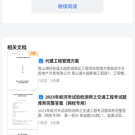
继续阅读
作
中
取
得
相关文档
了
付费
一
代建工程管理方案
青山湖科技城大园新城南区工程项目管理方案临安中天
些
务。
房地产开发有限公司 青山湖大园新城工程部1、工程概况
青山湖科技城大园新城南区工2、工程管理的工作内容
1
阅读
0
收藏
值
2.1本工程工程管理的工作内容包括 对本工程
得
2023年蛟河市试验检测师之交通工程考试题
称
库附完整答案（网校专用）
2023年蛟河市试验检测师之交通工程考试题库附完整答
赞
案（网校专用） 第一部分 单选题(50题) 1、盐雾试验结
果最常用的评定方法是（ ）。A.评级判定法B.称重判定
1
阅读
0
收藏
的
法C.腐蚀物出现判定法D.