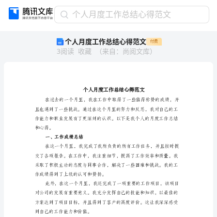
个
个人月度工作总结心得范文
人
个人月度工作总结心得范文
付费
月
3
阅读
收藏
（
来自
：
尚阅文库
）
度
工
作
总
结
心
得