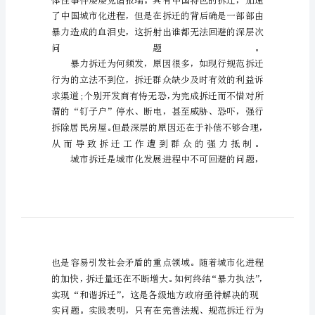
面
试
真
类
题
四
川
省
事
业
单
位