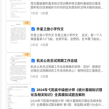
常见服装面料基本知识培训教材常见面料基础知识基本
市
面料知识目录梭织与针织的区别类别织法特点梭织由经
纬直角相交编织而成，如平 布、斜纹布、灯芯绒等布质
拆
7
阅读
0
收藏
细密、结实、不易变形，没有明显的孔，弹性 不好针织
由一
迁
付费
外星之旅小学作文
由
外星之旅小学作文 外星之旅小学作文 这天，我一个人
于
乘座着单人F飞船，去旅宇宙，没想到，在半路飞船出了
故障，我想我没命了……飞船落在一个不知明的星球上，
2
阅读
0
收藏
补
外星之旅作文。我打开眼睛，一个外星人站在飞船边
偿、
付费
机关公务员试用期工作总结
安
机关公务员试用期工作总结尊敬的领导：您好！感谢您
对我在试用期间的工作支持和关心！我特向您汇报我在
置
试用期间的工作总结，以供参考。一、工作背景我从XX
5
阅读
0
收藏
年XX月份加入单位，经过部门的内部培训和相关业务培
利
训后
益
2024年弋阳县中级统计师《统计基础知识理
论及相关知识》全真模拟试题含解析
问
2024年弋阳县中级统计师《统计基础知识理论及相关知
识》全真模拟试题含解析 第1题：单选题(本题1分)会计
题
要素按照其性质可分为六个：资产、负债、所有者权