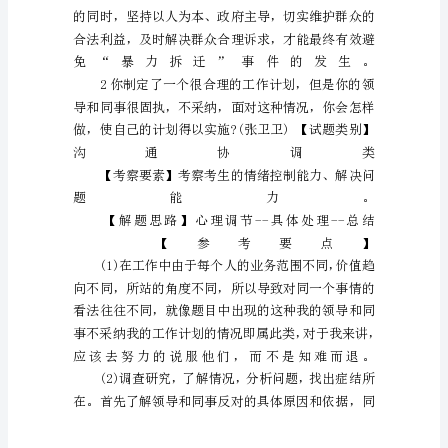
结
构
化
面
试
真
题
四
川
省
历
技
术
等
领
们
走
新
代
里
程
碑
般
科
研
成
果
介
绍
了
在
精
扶
生
态
建
设
医
疗
保
全
等
各
方
面
取
得
卓
越
成
就
现
追
寻
梦
途
不
畏
艰
开
拓
进
取
精
神
形
象
号
磁
悬
浮
列
车
研
全
球
最
大
海
上
钻
井
平
台
蓝
鲸
影
片
记
了
桥
路
车
港
个
个
非
凡
级
工
程
示
了
类
历
史
上
最
大
射
望
远
镜
观
影
过
程
所
有
都
聚
精
神
影
片
每
个
情
节
和
画
面
都
让
党
员
们
感
到
无
撼
民
族
豪
感
也
油
然
而
生
观
影
结
束
后
大
深
感
动
都
觉
得
作
个
我
豪
我
骄
傲
纷
纷
表
示
在
后
工
作
要
撸
起
袖
子
加
油
干
助
力
祖
和
谐
社
年
来