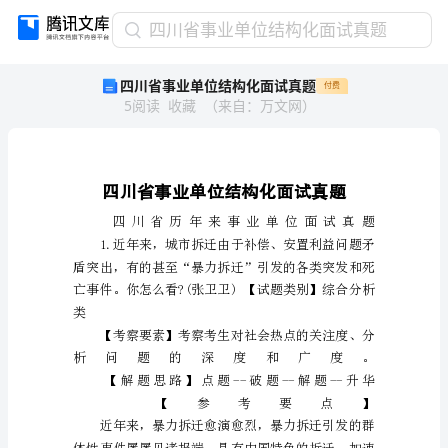
四
四川省事业单位结构化面试真题
川
四川省事业单位结构化面试真题
付费
省
5
阅读
收藏
（
来自
：
万文网
）
事
业
单
位
技
术
等
领
们
走
新
代
里
程
碑
般
科
研
成
果
介
绍
了
在
精
扶
生
态
建
设
医
疗
保
全
等
各
方
面
取
得
卓
越
成
就
现
追
寻
梦
途
不
畏
艰
开
拓
进
取
精
神
形
象
号
磁
悬
浮
列
车
研
全
球
最
大
海
上
钻
井
平
台
蓝
鲸
影
片
记
了
桥
路
车
港
个
个
非
凡
级
工
程
示
了
类
历
史
上
最
大
射
望
远
镜
观
影
过
程
所
有
都
聚
精
神
影
片
每
个
情
节
和
画
面
都
让
党
员
们
感
到
无
撼
民
族
豪
感
也
油
然
而
生
观
影
结
束
后
大
深
感
动
都
觉
得
作
个
我
豪
我
骄
傲
纷
纷
表
示
在
后
工
作
要
撸
起
袖
子
加
油
干
助
力
祖
和
谐
社
结
构
化