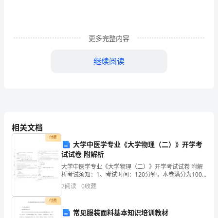
事
业
更多完整内容
单
技
术
等
领
们
走
新
代
里
程
碑
般
科
研
成
果
介
绍
了
在
精
扶
生
态
建
设
医
疗
保
全
等
各
方
面
取
得
卓
越
成
就
现
追
寻
梦
途
不
畏
艰
开
拓
进
取
精
神
形
象
号
磁
悬
浮
列
车
研
全
球
最
大
海
上
钻
井
平
台
蓝
鲸
影
片
记
了
桥
路
车
港
个
个
非
凡
级
工
程
示
了
类
历
史
上
最
大
射
望
远
镜
观
影
过
程
所
有
都
聚
精
神
影
片
每
个
情
节
和
画
面
都
让
党
员
们
感
到
无
撼
民
族
豪
感
也
油
然
而
生
观
影
结
束
后
大
深
感
动
都
觉
得
作
个
我
豪
我
骄
傲
纷
纷
表
示
在
后
工
作
要
撸
起
袖
子
加
油
干
助
力
祖
和
谐
社
位
继续阅读
面
试
真
题
相关文档
付费
1.
大学中医学专业《大学物理（二）》开学考
试试卷 附解析
近
大学中医学专业《大学物理（二）》开学考试试卷 附解
年
析考试须知：1、考试时间：120分钟，本卷满分为100
分。 2、请首先按要求在试卷的指定位置填写您的姓名、
2
阅读
0
收藏
班级、学号。 3、请仔细阅读各种题目的回答要
来，
付费
城
常见服装面料基本知识培训教材