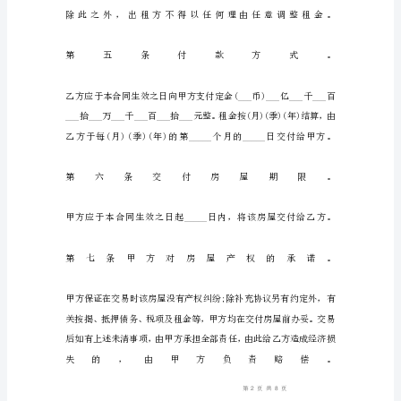
租
房
合
同
出
租
方
(以
下
简
称
甲
方)：