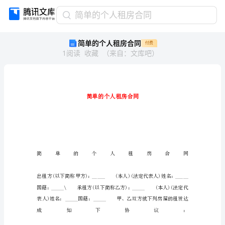
简
简单的个人租房合同
单
简单的个人租房合同
付费
的
1
阅读
收藏
（
来自
：
文库吧
）
个
人
租
房
合
同
简