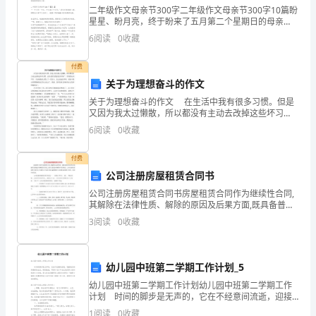
籍：
二年级作文母亲节300字二年级作文母亲节300字10篇盼
_____\
星星、盼月亮，终于盼来了五月第二个星期日的母亲
节，也许有人会说：“母亲节是什么节日?一点都不隆重为
6
阅读
0
收藏
承
什么还要盼呢?”下面是小编整理的二年级作文
租
付费
关于为理想奋斗的作文
方
关于为理想奋斗的作文 在生活中我有很多习惯。但是
又因为我太过懒散，所以都没有主动去改掉这些坏习
(以
惯。也许是因为我的见识不够广，学到的知识不多，才
6
阅读
0
收藏
会使我的心蒙上了一层污土，怎么洗也洗不掉。而如今
下
我已经
付费
简
公司注册房屋租赁合同书
称
公司注册房屋租赁合同书房屋租赁合同作为继续性合同,
其解除在法律性质、解除的原因及后果方面,既具备普通
乙
合同解除的共同点,也有与普通合同解除不同的特点。公
3
阅读
0
收藏
司注册房屋租赁合同书怎么写呢?以下是范文网小编整理
方)：
_____
幼儿园中班第二学期工作计划_5
幼儿园中班第二学期工作计划幼儿园中班第二学期工作
(本
计划 时间的脚步是无声的，它在不经意间流逝，迎接
我们的将是新的生活，新的挑战，写好计划才不会让我
1
阅读
0
收藏