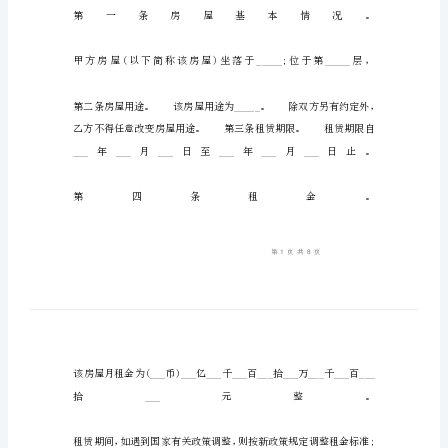
单
的
个
人
租
房
合
同
简
单
的
个
人