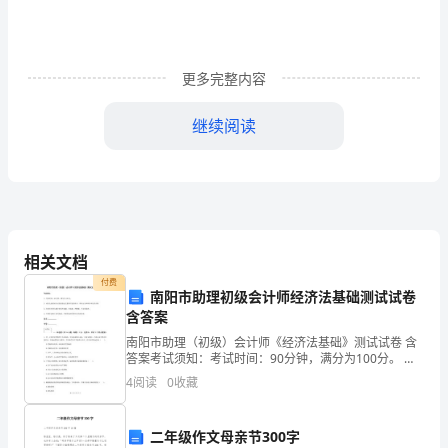
_____
(本
更多完整内容
人)
继续阅读
(法
定
代
表
相关文档
人)
付费
南阳市助理初级会计师经济法基础测试试卷
姓
含答案
名：
南阳市助理（初级）会计师《经济法基础》测试试卷 含
答案考试须知：考试时间：90分钟，满分为100分。 请
_____
首先按要求在试卷的指定位置填写您的姓名、准考证号
4
阅读
0
收藏
和所在单位的名称。本卷共有四大题分别为单选题、多
国
二年级作文母亲节300字