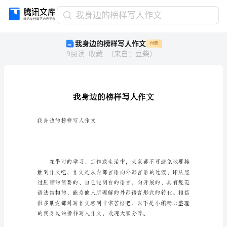
我
我身边的榜样写人作文
身
我身边的榜样写人作文
付费
边
9
阅读
收藏
（
来自
：
豆柴
）
的
榜
样
写
人
作
文
我身边的榜样写人作文