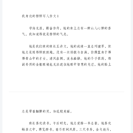
我
身
边
的
榜
样
写
人
作
文
我
身