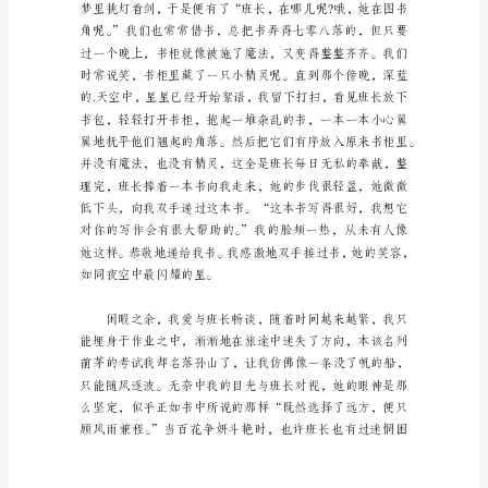
边
我身边的榜样写人作文1
的
榜
样
写
气，我知道那就是榜样的气息。
人
作
文
在
平
时
的
学