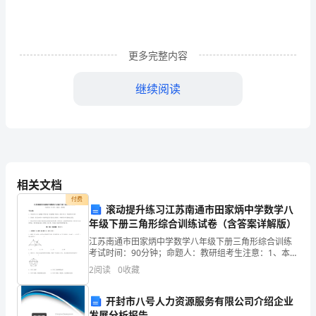
习、
工
作
更多完整内容
或
继续阅读
生
总是带着腼腆的笑，
活
中，
大
相关文档
家
付费
滚动提升练习江苏南通市田家炳中学数学八
年级下册三角形综合训练试卷（含答案详解版）
都
江苏南通市田家炳中学数学八年级下册三角形综合训练
不
考试时间：90分钟；命题人：教研组考生注意：1、本卷
分第I卷（选择题）和第Ⅱ卷（非选择题）两部分，满分
2
阅读
0
收藏
可
100分，考试时间90分钟2、答卷前，考生务必用
避
开封市八号人力资源服务有限公司介绍企业
发展分析报告