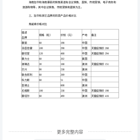
生
物
一。
制
描述
药
规格（粒）
产品
集
加华鲨肝灵软胶囊
100
团
加华鲨鱼软骨胶囊
100
有
加华鲨鱼肝油胶丸
100
限
加华海狗油胶丸
100
公
司
描
述
更多完整内容
产