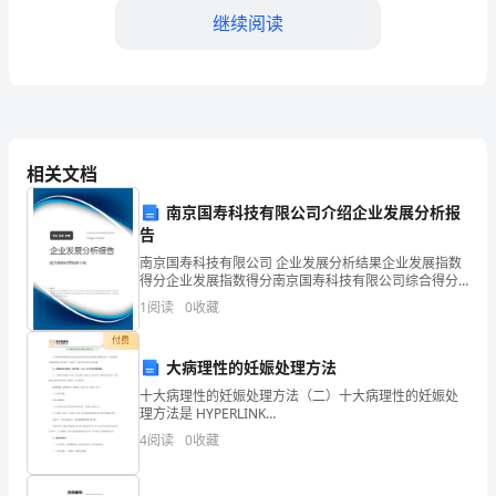
继续阅读
品
规
格
（粒）
相关文档
二、海南康丽生物工程有限公司
价
南京国寿科技有限公司介绍企业发展分析报
钱
告
描述
规格（粒）
（元）
南京国寿科技有限公司 企业发展分析结果企业发展指数
产品
得分企业发展指数得分南京国寿科技有限公司综合得分
说明：企业发展指数根据企业规模、企业创新、企业风
备
康丽鲨鱼灵软胶囊
100
1
阅读
0
收藏
险、企业活力四个维度对企业发展情况进行评价。该企
业的
注
付费
大病理性的妊娠处理方法
加
十大病理性的妊娠处理方法（二）十大病理性的妊娠处
理方法是 HYPERLINK
华
"http://www.med66.com/linchuangzhiyezhuliyishi/" \o
4
阅读
0
收藏
"临床执业助理医师
鲨
三、加