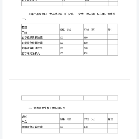
健
描述
规
产品
品
加华鲨肝灵软胶囊
60
市
加华鲨肝灵软胶囊
100
场
加华鲨鱼软骨胶囊
60
调
加华鲨鱼软骨胶囊
100
查
加华鲨鱼肝油胶丸
60
一、
加华鲨鱼甘油胶丸
100
海
加华海狗油胶丸
60
南
加华海狗油胶丸
100
加
加华海狗鞭健生胶丸
24
华
加华海狗鞭健生胶丸
36
加华润丽姿片
90
海
产