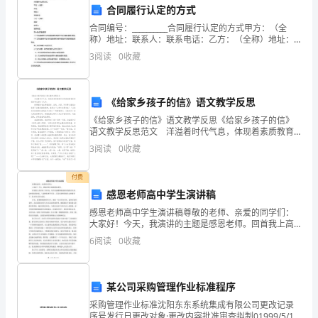
肝
合同履行认定的方式
灵
合同编号：__________合同履行认定的方式甲方：（全
角鲨烯价格对比
称）地址：联系人：联系电话：乙方：（全称）地址：
软
联系人：联系电话：第一条合同的履行1.1甲方应按照本
3
阅读
0
收藏
合同约定的条款和条件向乙方提供服务/商品
描述
胶
规格（粒）
价钱（元）
品牌
囊
《给家乡孩子的信》语文教学反思
康丽
60
198
《给家乡孩子的信》语文教学反思《给家乡孩子的信》
60288
语文教学反思范文 洋溢着时代气息，体现着素质教育
汤臣倍健
100
298
宗旨的基础教育新课程标准已推行了几年。 新课程标
加
3
阅读
0
收藏
准在课程目标、结构、内容、评价等方面充分体现了改
御坊堂
120
468
华
付费
康力士
60
202
感恩老师高中学生演讲稿
鲨
澳琳达
30
168
感恩老师高中学生演讲稿尊敬的老师、亲爱的同学们：
肝
大家好！今天，我演讲的主题是感恩老师。回首我上高
贝兴
90
238
中的三年时光，有许多温暖和感动留在我的记忆里。这
6
阅读
0
收藏
灵
些美好的回忆，与老师们密不可分。正是在老师们的关
联合邦利
60
269
心和指导
软
科力斯
60
51
某公司采购管理作业标准程序
圣骑士
608
胶
采购管理作业标准沈阳东东系统集成有限公司更改记录
序号发行日更改对象·更改内容批准审查拟制01999/5/12
尤维斯
100
238