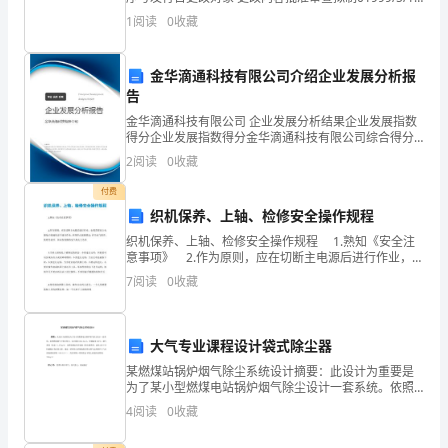
囊
新发行柳玉辉崔戈李建敏11999.12.21增加3.5节验收标
1
阅读
0
收藏
准柳玉辉崔戈李建敏 2200
康培尔
60
490
100480
加
金华滴通科技有限公司介绍企业发展分析报
告
华
金华滴通科技有限公司 企业发展分析结果企业发展指数
得分企业发展指数得分金华滴通科技有限公司综合得分
鲨
说明：企业发展指数根据企业规模、企业创新、企业风
2
阅读
0
收藏
险、企业活力四个维度对企业发展情况进行评价。该企
鱼
业的
付费
软
织机保养、上轴、检修安全操作规程
织机保养、上轴、检修安全操作规程 1.熟知《安全注
骨
意事项》 2.作为原则，应在切断主电源后进行作业，如
果需要在主电源处于接通状态下进行作业，应将停止按
胶
7
阅读
0
收藏
钮锁定；有关电气保养、检修作业时，应由有
囊
大气专业课程设计袋式除尘器
60288
某燃煤站锅炉烟气除尘系统设计摘要：此设计为重要是
加
为了某小型燃煤电站锅炉烟气除尘设计一套系统。依照
燃煤烟气中粉尘特点，设计煤量392.3kg/h，排烟温度
4
阅读
0
收藏
华
160℃，烟气密度（标态）1.37kg/m3，及