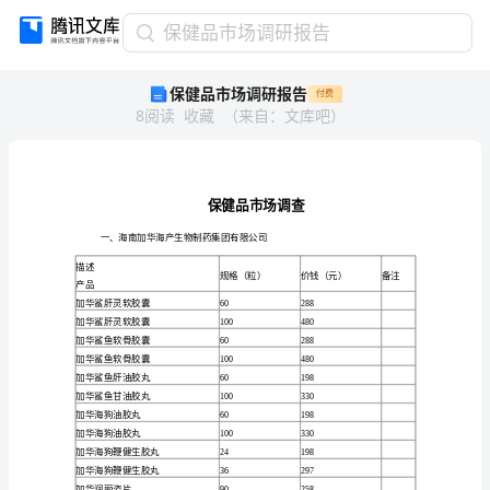
保
保健品市场调研报告
健
保健品市场调研报告
付费
品
8
阅读
收藏
（
来自
：
文库吧
）
市
场
调
研
报
告
一、海
保