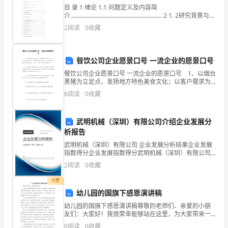
临
目 录 1 绪论 1.1 问题定义及内容简
第九条
床
介…………………………………………………… 2 1. 2研究背景与研
究意义…………………………………………2
2
阅读
0
收藏
研
究
等相关科室。
餐饮公司企业愿景口号 一流企业的愿景口号
经
餐饮公司企业愿景口号 一流企业的愿景口号 1、以烟台
黑猪为立足点，发扬地方特色美食文化；以客户需求为
第十条
费
出发点，坚持纯粮喂养天然肉香。成为胶东美食餐饮界
6
阅读
0
收藏
的领先企业，成为广大客户朋友们的信赖伙伴！
使
武明机械（深圳）有限公司介绍企业发展分
用，
析报告
充
武明机械（深圳）有限公司 企业发展分析结果企业发展
指数得分企业发展指数得分武明机械（深圳）有限公司
第十一条
分
综合得分说明：企业发展指数根据企业规模、企业创
2
阅读
0
收藏
新、企业风险、企业活力四个维度对企业发展情况进行
调
评价。
付费
幼儿园的国旗下感恩演讲稿
动
费票据。
幼儿园的国旗下感恩演讲稿尊敬的老师们、亲爱的小朋
研
友们：大家好！我很荣幸能够站在这里，为大家带来一
篇幼儿园的国旗下感恩演讲稿。感恩是一种美德，是一
0
阅读
0
收藏