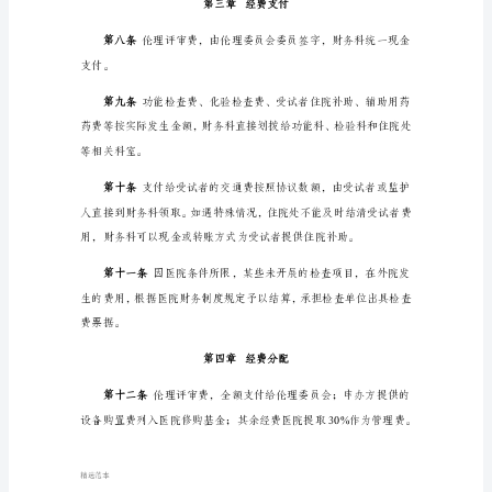
经
第四条
费
使
用
试验机构办公室保存复印件。
及
管
第五条
理
办
法
第六条
第
正式发票。
一
精选范本
章
总