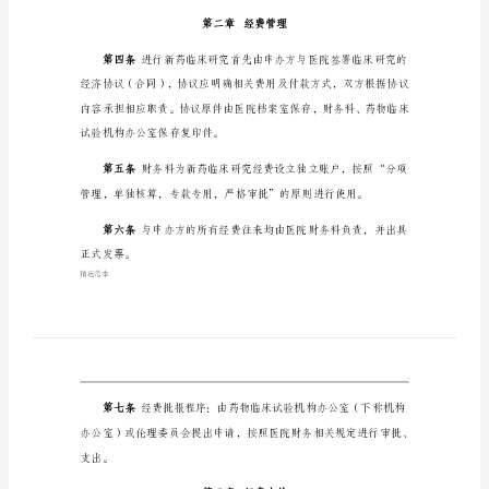
第一条
及
管
（GCP）执行，制定本办法。
理
办
第二条
法
辅助用药药费、通讯、耗材等杂费。
新
药
第三条
新药临床研究
临
费。
床
研
究