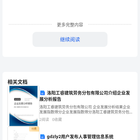
则
第
更多完整内容
一
继续阅读
条
为
第七条
经费批报程序：
进
一
支出。
相关文档
步
洛阳工睿建筑劳务分包有限公司介绍企业发
规
展分析报告
范
洛阳工睿建筑劳务分包有限公司 企业发展分析结果企业
发展指数得分企业发展指数得分洛阳工睿建筑劳务分包
第八条
新
有限公司综合得分说明：企业发展指数根据企业规模、
2
阅读
0
收藏
企业创新、企业风险、企业活力四个维度对企业发展情
药
况进
支付。
付费
gdzly2用户发布人事管理信息系统