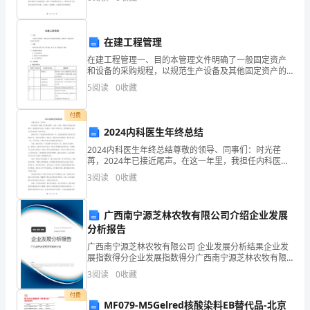
究
种情感，更是一种力量。我们应该学会感恩，要感谢我
们的家人
人
在建工程管理
第十二条
员
在建工程管理一、目的本管理文件明确了一般固定资产
和设备的采购规程，以规范生产设备及其他固定资产的
积
采购。二、范围 本管理文件适用于非生产性设备、非生
5
阅读
0
收藏
产性一般固定资产采购。三、相关程序与制度大宗采购
极
管
付费
性，
2024内科医生年终总结
精选范本
保
2024内科医生年终总结尊敬的领导、同事们：时光荏
苒，2024年已接近尾声。在这一年里，我担任内科医生
证
的职务，深感荣幸与责任。回顾这一年的工作和成长，
3
阅读
0
收藏
我想借此机会向大家分享我的心得和总结。2024年是
临
广西南宁源芝林农牧有限公司介绍企业发展
床
分析报告
研
广西南宁源芝林农牧有限公司 企业发展分析结果企业发
展指数得分企业发展指数得分广西南宁源芝林农牧有限
究
公司综合得分说明：企业发展指数根据企业规模、企业
3
阅读
0
收藏
创新、企业风险、企业活力四个维度对企业发展情况进
严
行评
付费
MF079-M5Gelred核酸染料EB替代品-北京