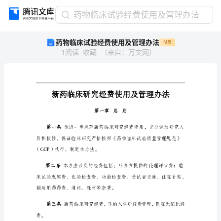
药
药物临床试验经费使用及管理办法
物
药物临床试验经费使用及管理办法
付费
临
1
阅读
收藏
（
来自
：
万文网
）
床
试
验
经
费
使
用